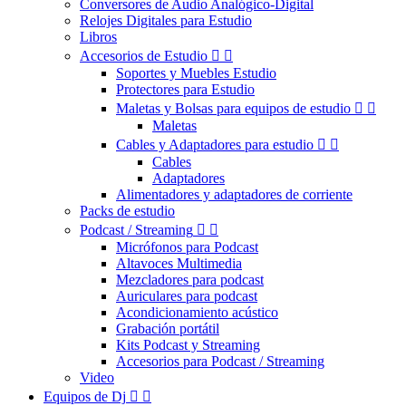
Conversores de Audio Analógico-Digital
Relojes Digitales para Estudio
Libros
Accesorios de Estudio


Soportes y Muebles Estudio
Protectores para Estudio
Maletas y Bolsas para equipos de estudio


Maletas
Cables y Adaptadores para estudio


Cables
Adaptadores
Alimentadores y adaptadores de corriente
Packs de estudio
Podcast / Streaming


Micrófonos para Podcast
Altavoces Multimedia
Mezcladores para podcast
Auriculares para podcast
Acondicionamiento acústico
Grabación portátil
Kits Podcast y Streaming
Accesorios para Podcast / Streaming
Video
Equipos de Dj

