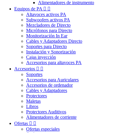
Alimentadores de instrumento
Equipos de PA


Altavoces activos PA
Subwoofers activos PA
Mezcladores de Directo
Micrófonos para Directo
Monitorización In Ear
Cables y Adaptadores Directo
Soportes para Directo
Instalación y Sonorización
Cajas inyección
Accesorios para altavoces PA
Accesorios


Soportes
Accesorios para Auriculares
Accesorios de ordenador
Cables y Adaptadores
Protectores
Maletas
Libros
Protectores Auditivos
Alimentadores de corriente
Ofertas


Ofertas especiales