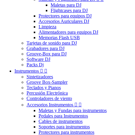
Maletas para DJ
Flightcases para DJ
Protectores para equipos DJ
Accesorios Auriculares DJ
Limpieza
Alimentadores para equipos DJ
Memorias Flash USB
Tarjetas de sonido para DJ
Grabadores para DJ
Groove-Box para DJ
Software DJ
Packs Dj
Instrumentos


Sintetizadores
Groove Box-Sampler
Teclados y Pianos
Percusión Electrónica
Controladores de viento
Accesorios Instrumentos


Maletas y Fundas para instrumentos
Pedales para Instrumentos
Cables de instrumentos
Soportes para instrumentos
Protectores para instrumentos