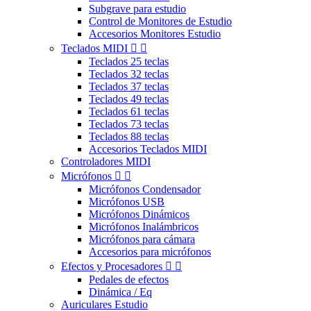
Subgrave para estudio
Control de Monitores de Estudio
Accesorios Monitores Estudio
Teclados MIDI


Teclados 25 teclas
Teclados 32 teclas
Teclados 37 teclas
Teclados 49 teclas
Teclados 61 teclas
Teclados 73 teclas
Teclados 88 teclas
Accesorios Teclados MIDI
Controladores MIDI
Micrófonos


Micrófonos Condensador
Micrófonos USB
Micrófonos Dinámicos
Micrófonos Inalámbricos
Micrófonos para cámara
Accesorios para micrófonos
Efectos y Procesadores


Pedales de efectos
Dinámica / Eq
Auriculares Estudio