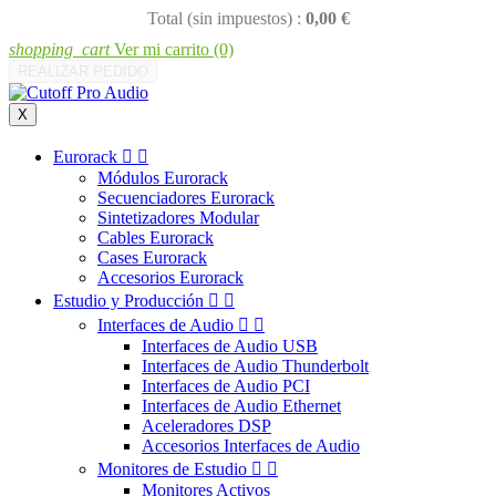
Total (sin impuestos) :
0,00 €
shopping_cart
Ver mi carrito
(0)
REALIZAR PEDIDO
X
Eurorack


Módulos Eurorack
Secuenciadores Eurorack
Sintetizadores Modular
Cables Eurorack
Cases Eurorack
Accesorios Eurorack
Estudio y Producción


Interfaces de Audio


Interfaces de Audio USB
Interfaces de Audio Thunderbolt
Interfaces de Audio PCI
Interfaces de Audio Ethernet
Aceleradores DSP
Accesorios Interfaces de Audio
Monitores de Estudio


Monitores Activos