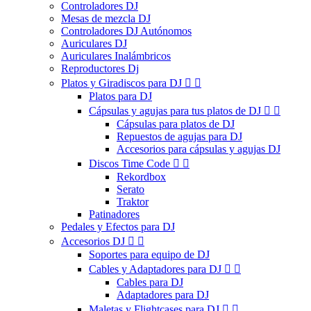
Controladores DJ
Mesas de mezcla DJ
Controladores DJ Autónomos
Auriculares DJ
Auriculares Inalámbricos
Reproductores Dj
Platos y Giradiscos para DJ


Platos para DJ
Cápsulas y agujas para tus platos de DJ


Cápsulas para platos de DJ
Repuestos de agujas para DJ
Accesorios para cápsulas y agujas DJ
Discos Time Code


Rekordbox
Serato
Traktor
Patinadores
Pedales y Efectos para DJ
Accesorios DJ


Soportes para equipo de DJ
Cables y Adaptadores para DJ


Cables para DJ
Adaptadores para DJ
Maletas y Flightcases para DJ

