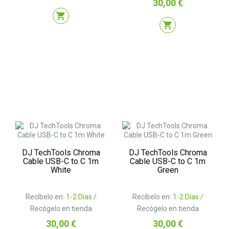
Precio
30,00 €
shopping_cart
shopping_cart
DJ TechTools Chroma
DJ TechTools Chroma
Cable USB-C to C 1m
Cable USB-C to C 1m
White
Green
Recíbelo en:
1-2 Días
/
Recíbelo en:
1-2 Días
/
Recógelo en tienda
Recógelo en tienda
Precio
Precio
30,00 €
30,00 €