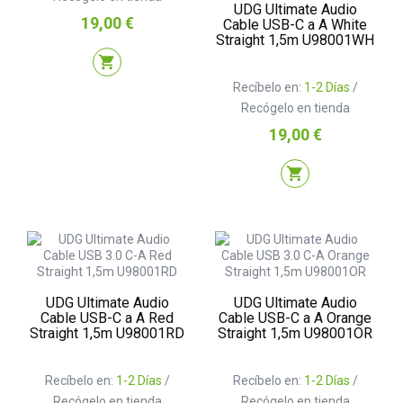
UDG Ultimate Audio
Precio
19,00 €
Cable USB-C a A White
Straight 1,5m U98001WH
shopping_cart
Recíbelo en:
1-2 Días
/
Recógelo en tienda
Precio
19,00 €
shopping_cart
UDG Ultimate Audio
UDG Ultimate Audio
Cable USB-C a A Red
Cable USB-C a A Orange
Straight 1,5m U98001RD
Straight 1,5m U98001OR
Recíbelo en:
1-2 Días
/
Recíbelo en:
1-2 Días
/
Recógelo en tienda
Recógelo en tienda