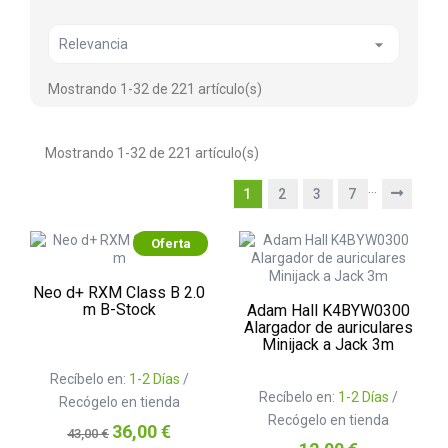

Relevancia
Mostrando 1-32 de 221 artículo(s)
Mostrando 1-32 de 221 artículo(s)
…
1
2
3
7
Oferta
Neo d+ RXM Class B 2.0
m B-Stock
Adam Hall K4BYW0300
Alargador de auriculares
Minijack a Jack 3m
Recíbelo en:
1-2 Días
/
Recíbelo en:
1-2 Días
/
Recógelo en tienda
Recógelo en tienda
Precio
Precio
36,00 €
43,00 €
base
Precio