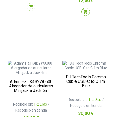
12,00 €
shopping_cart
shopping_cart
DJ TechTools Chroma
Cable USB-C to C 1m
Adam Hall K4BYW0600
Blue
Alargador de auriculares
Minijack a Jack 6m
Recíbelo en:
1-2 Días
/
Recíbelo en:
1-2 Días
/
Recógelo en tienda
Recógelo en tienda
Precio
30,00 €
Precio