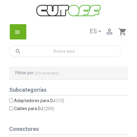

shopping_cart
menu
search
Filtrar por
(221 productos)
Subcategorías
Adaptadores para DJ
(13)
Cables para DJ
(204)
Conectores