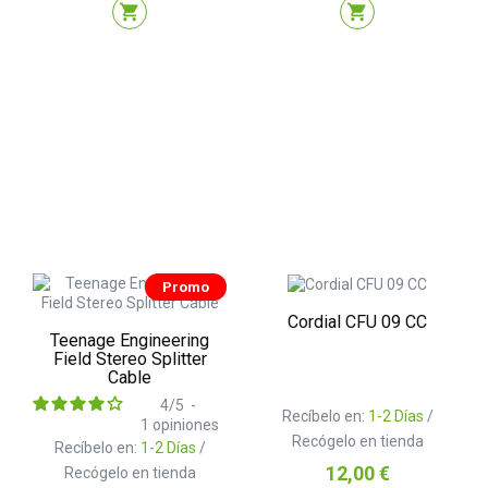
shopping_cart
shopping_cart
Promo
Cordial CFU 09 CC
Teenage Engineering
Field Stereo Splitter
Cable
4
/
5
-
Recíbelo en:
1-2 Días
/
1
opiniones
Recógelo en tienda
Recíbelo en:
1-2 Días
/
Precio
12,00 €
Recógelo en tienda