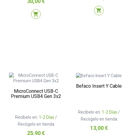
30,00 €
base
shopping_cart
shopping_cart
Befaco Insert Y Cable
MicroConnect USB-C
Premium USB4 Gen 3x2
Recíbelo en:
1-2 Días
/
Recíbelo en:
1-2 Días
/
Recógelo en tienda
Recógelo en tienda
Precio
13,00 €
Precio
25,90 €