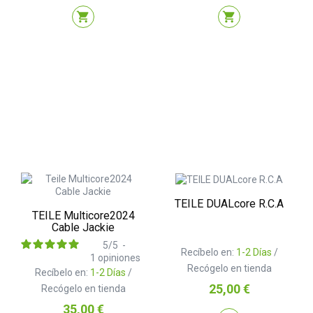
shopping_cart
shopping_cart
TEILE DUALcore R.C.A
TEILE Multicore2024
Cable Jackie
5
/
5
-
Recíbelo en:
1-2 Días
/
1
opiniones
Recógelo en tienda
Recíbelo en:
1-2 Días
/
Precio
25,00 €
Recógelo en tienda
Precio
35,00 €