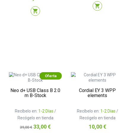
shopping_cart
shopping_cart
Oferta
Neo d+ USB Class B 2.0
Cordial EY 3 WPP
m B-Stock
elements
Recíbelo en:
1-2 Días
/
Recíbelo en:
1-2 Días
/
Recógelo en tienda
Recógelo en tienda
Precio
Precio
Precio
33,00 €
10,00 €
39,00 €
base