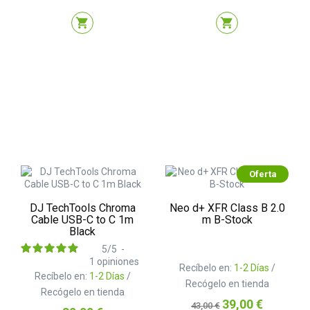
shopping_cart
shopping_cart
Oferta
DJ TechTools Chroma
Neo d+ XFR Class B 2.0
Cable USB-C to C 1m
m B-Stock
Black
5
/
5
-
1
opiniones
Recíbelo en:
1-2 Días
/
Recíbelo en:
1-2 Días
/
Recógelo en tienda
Recógelo en tienda
Precio
Precio
39,00 €
43,00 €
Precio