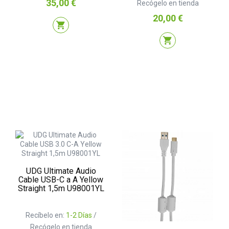
Precio
35,00 €
Recógelo en tienda
Precio
20,00 €
shopping_cart
shopping_cart
UDG Ultimate Audio
Cable USB-C a A Yellow
Straight 1,5m U98001YL
Recíbelo en:
1-2 Días
/
Recógelo en tienda