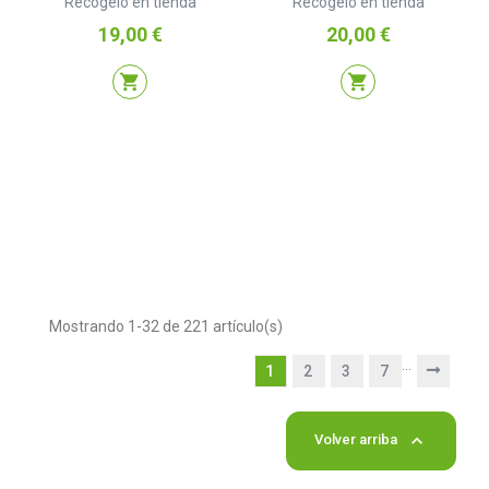
Recógelo en tienda
Recógelo en tienda
Precio
Precio
19,00 €
20,00 €
shopping_cart
shopping_cart
Mostrando 1-32 de 221 artículo(s)
…
1
2
3
7

Volver arriba