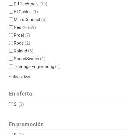
DJ Techtools
(10)
FJ Cables
(1)
MicroConnect
(3)
Neo d+
(59)
Proel
(7)
Rode
(2)
Roland
(6)
SoundSwitch
(1)
Teenage Engineering
(1)
Mostrar todo
En oferta
Si
(3)
En promoción