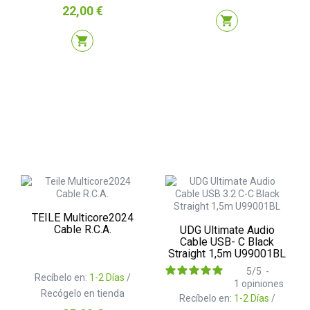
Precio
22,00 €
shopping_cart
shopping_cart
TEILE Multicore2024
Cable R.C.A.
UDG Ultimate Audio
Cable USB- C Black
Straight 1,5m U99001BL
5
/
5
-
Recíbelo en:
1-2 Días
/
1
opiniones
Recógelo en tienda
Recíbelo en:
1-2 Días
/