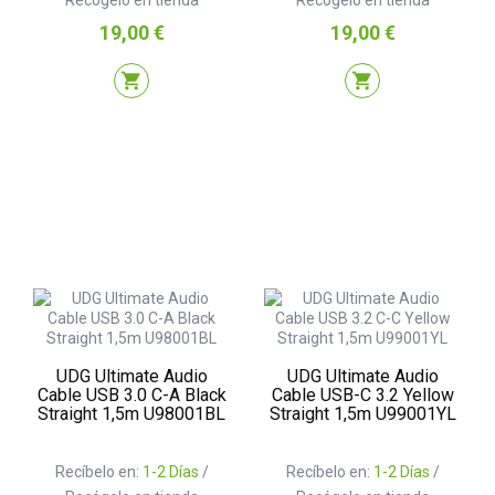
Precio
Precio
19,00 €
19,00 €
shopping_cart
shopping_cart
UDG Ultimate Audio
UDG Ultimate Audio
Cable USB 3.0 C-A Black
Cable USB-C 3.2 Yellow
Straight 1,5m U98001BL
Straight 1,5m U99001YL
Recíbelo en:
1-2 Días
/
Recíbelo en:
1-2 Días
/