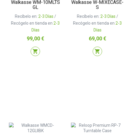
Walkasse WM-10MLTS
Walkasse W-MIXECASE-
GL
S
Recíbelo en:
2-3 Días
/
Recíbelo en:
2-3 Días
/
Recógelo en tienda en
2-3
Recógelo en tienda en
2-3
Días
Días
Precio
Precio
99,00 €
69,00 €
shopping_cart
shopping_cart