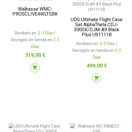
Walkasse WMC-
PROSCLIVE4WLTSBK
UDG Ultimate Flight Case
Set AlphaTheta CDJ-
3000X/DJM-A9 Black
Recíbelo en:
2-3 Días
/
Plus U91111B
Recógelo en tienda en
2-3
Recíbelo en:
2-3 Días
/
Días
Recógelo en tienda en
2-3
Precio
319,00 €
Días
Precio
499,00 €
shopping_cart
shopping_cart