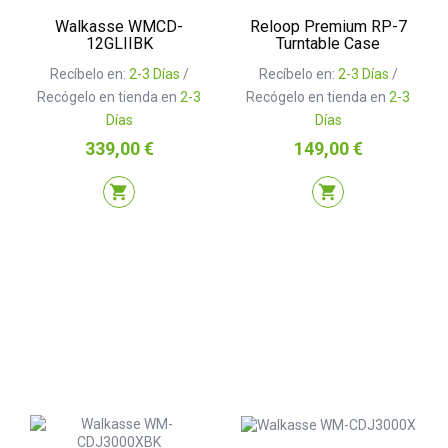
Walkasse WMCD-
Reloop Premium RP-7
12GLIIBK
Turntable Case
Recíbelo en:
2-3 Días
/
Recíbelo en:
2-3 Días
/
Recógelo en tienda en
2-3
Recógelo en tienda en
2-3
Días
Días
Precio
Precio
339,00 €
149,00 €
shopping_cart
shopping_cart