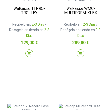
Walkasse TTPRO-
Walkasse WMC-
TROLLEY
MULTIFORM-XLBK
Recíbelo en:
2-3 Días
/
Recíbelo en:
2-3 Días
/
Recógelo en tienda en
2-3
Recógelo en tienda en
2-3
Días
Días
Precio
Precio
129,00 €
289,00 €
shopping_cart
shopping_cart