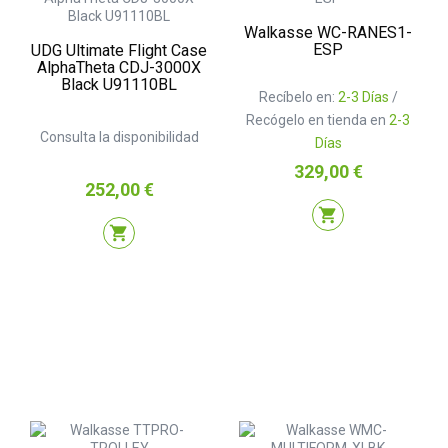
Walkasse WC-RANES1-
ESP
UDG Ultimate Flight Case
AlphaTheta CDJ-3000X
Black U91110BL
Recíbelo en:
2-3 Días
/
Recógelo en tienda en
2-3
Consulta la disponibilidad
Días
Precio
329,00 €
Precio
252,00 €
shopping_cart
shopping_cart