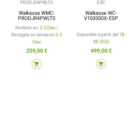
Walkasse WMC-
Walkasse WC-
PRODJR4PWLTS
V103000X-ESP
Recíbelo en:
2-3 Días
/
Disponible a partir del
18-
Recógelo en tienda en
2-3
08-2026
Días
Precio
Precio
259,00 €
499,00 €
shopping_cart
shopping_cart