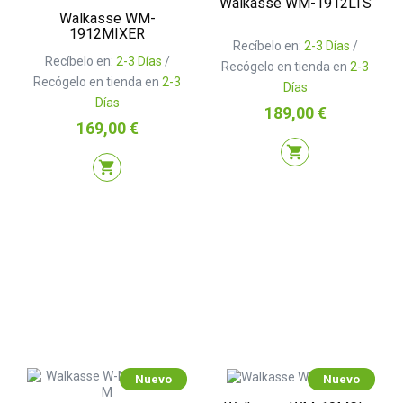
Walkasse WM-1912LTS
Walkasse WM-
1912MIXER
Recíbelo en:
2-3 Días
/
Recíbelo en:
2-3 Días
/
Recógelo en tienda en
2-3
Recógelo en tienda en
2-3
Días
Días
Precio
189,00 €
Precio
169,00 €
shopping_cart
shopping_cart
Nuevo
Nuevo