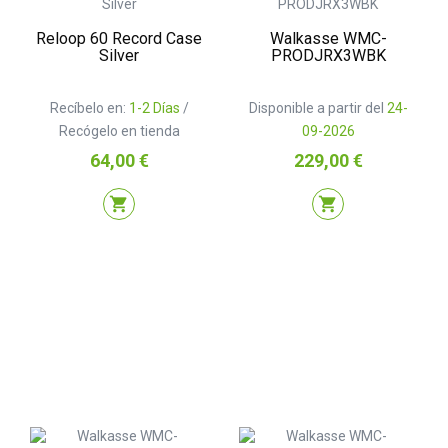
Reloop 60 Record Case
Walkasse WMC-
Silver
PRODJRX3WBK
Recíbelo en:
1-2 Días
/
Disponible a partir del
24-
Recógelo en tienda
09-2026
Precio
Precio
64,00 €
229,00 €
shopping_cart
shopping_cart