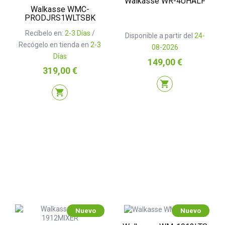
Walkasse WR-4UHALF
Walkasse WMC-
PRODJRS1WLTSBK
Recíbelo en:
2-3 Días
/
Disponible a partir del
24-
Recógelo en tienda en
2-3
08-2026
Días
Precio
149,00 €
Precio
319,00 €
shopping_cart
shopping_cart
Nuevo
Nuevo