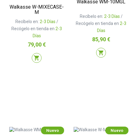
Walkasse WM-10MGL
Walkasse W-MIXECASE-
M
Recíbelo en:
2-3 Días
/
Recíbelo en:
2-3 Días
/
Recógelo en tienda en
2-3
Recógelo en tienda en
2-3
Días
Días
Precio
85,90 €
Precio
79,00 €
shopping_cart
shopping_cart
Nuevo
Nuevo