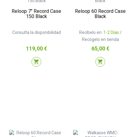
Reloop 7″ Record Case
Reloop 60 Record Case
150 Black
Black
Consulta la disponibilidad
Recíbelo en:
1-2 Días
/
Recógelo en tienda
Precio
Precio
119,00 €
65,00 €
shopping_cart
shopping_cart