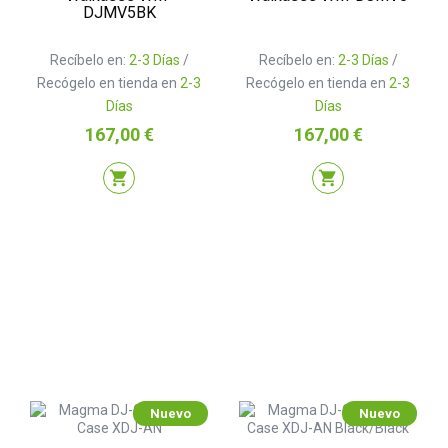
DJMV5BK
Recíbelo en:
2-3 Días
/
Recíbelo en:
2-3 Días
/
Recógelo en tienda en
2-3
Recógelo en tienda en
2-3
Días
Días
Precio
Precio
167,00 €
167,00 €
shopping_cart
shopping_cart
Nuevo
Nuevo