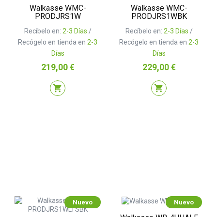
Walkasse WMC-
Walkasse WMC-
PRODJRS1W
PRODJRS1WBK
Recíbelo en:
2-3 Días
/
Recíbelo en:
2-3 Días
/
Recógelo en tienda en
2-3
Recógelo en tienda en
2-3
Días
Días
Precio
Precio
219,00 €
229,00 €
shopping_cart
shopping_cart
Nuevo
Nuevo