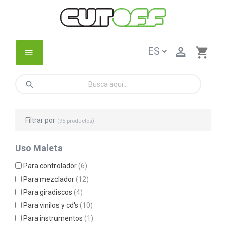

shopping_cart
menu
search
Filtrar por
(95 productos)
Uso Maleta
Para controlador
(6)
Para mezclador
(12)
Para giradiscos
(4)
Para vinilos y cd's
(10)
Para instrumentos
(1)