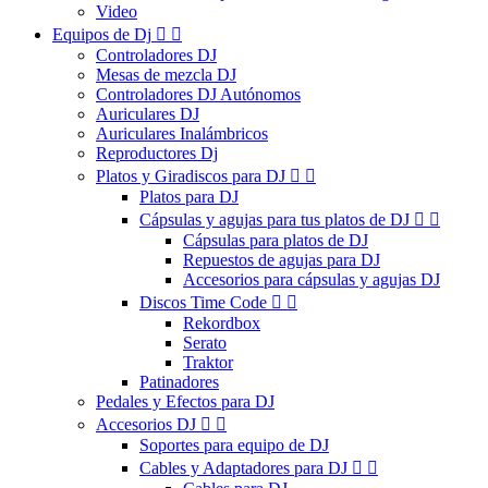
Video
Equipos de Dj


Controladores DJ
Mesas de mezcla DJ
Controladores DJ Autónomos
Auriculares DJ
Auriculares Inalámbricos
Reproductores Dj
Platos y Giradiscos para DJ


Platos para DJ
Cápsulas y agujas para tus platos de DJ


Cápsulas para platos de DJ
Repuestos de agujas para DJ
Accesorios para cápsulas y agujas DJ
Discos Time Code


Rekordbox
Serato
Traktor
Patinadores
Pedales y Efectos para DJ
Accesorios DJ


Soportes para equipo de DJ
Cables y Adaptadores para DJ

