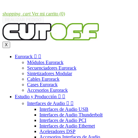
shopping_cart
Ver mi carrito
(0)
REALIZAR PEDIDO
X
Eurorack


Módulos Eurorack
Secuenciadores Eurorack
Sintetizadores Modular
Cables Eurorack
Cases Eurorack
Accesorios Eurorack
Estudio y Producción


Interfaces de Audio


Interfaces de Audio USB
Interfaces de Audio Thunderbolt
Interfaces de Audio PCI
Interfaces de Audio Ethernet
Aceleradores DSP
Accesorios Interfaces de Audio