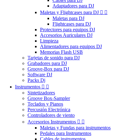
Cables para DJ
Adaptadores para DJ
Maletas y Flightcases para DJ


Maletas para DJ
Flightcases para DJ
Protectores para equipos DJ
Accesorios Auriculares DJ
Limpieza
Alimentadores para equipos DJ
Memorias Flash USB
Tarjetas de sonido para DJ
Grabadores para DJ
Groove-Box para DJ
Software DJ
Packs Dj
Instrumentos


Sintetizadores
Groove Box-Sampler
Teclados y Pianos
Percusión Electrónica
Controladores de viento
Accesorios Instrumentos


Maletas y Fundas para instrumentos
Pedales para Instrumentos
Cables de instrumentos