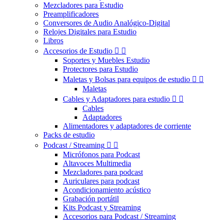
Mezcladores para Estudio
Preamplificadores
Conversores de Audio Analógico-Digital
Relojes Digitales para Estudio
Libros
Accesorios de Estudio


Soportes y Muebles Estudio
Protectores para Estudio
Maletas y Bolsas para equipos de estudio


Maletas
Cables y Adaptadores para estudio


Cables
Adaptadores
Alimentadores y adaptadores de corriente
Packs de estudio
Podcast / Streaming


Micrófonos para Podcast
Altavoces Multimedia
Mezcladores para podcast
Auriculares para podcast
Acondicionamiento acústico
Grabación portátil
Kits Podcast y Streaming
Accesorios para Podcast / Streaming