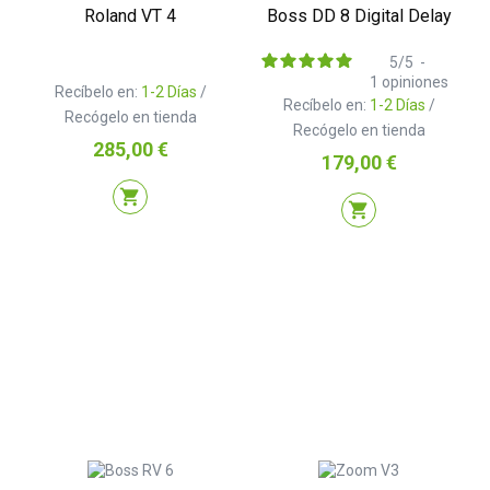
Roland VT 4
Boss DD 8 Digital Delay
5
/
5
-
1
opiniones
Recíbelo en:
1-2 Días
/
Recíbelo en:
1-2 Días
/
Recógelo en tienda
Recógelo en tienda
Precio
285,00 €
Precio
179,00 €
shopping_cart
shopping_cart