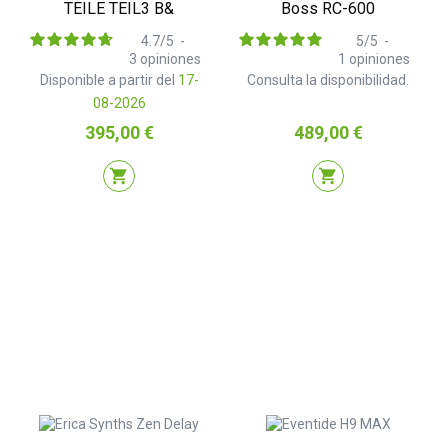
TEILE TEIL3 B&
Boss RC-600
4.7
/
5
-
5
/
5
-
3
opiniones
1
opiniones
Disponible a partir del
17-
Consulta la disponibilidad.
08-2026
Precio
Precio
395,00 €
489,00 €
shopping_cart
shopping_cart