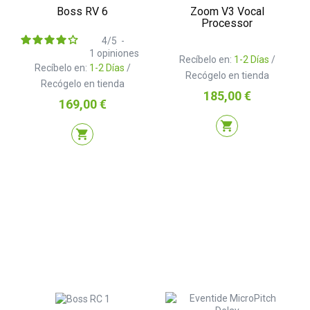
Boss RV 6
Zoom V3 Vocal
Processor
4
/
5
-
1
opiniones
Recíbelo en:
1-2 Días
/
Recíbelo en:
1-2 Días
/
Recógelo en tienda
Recógelo en tienda
Precio
185,00 €
Precio
169,00 €
shopping_cart
shopping_cart