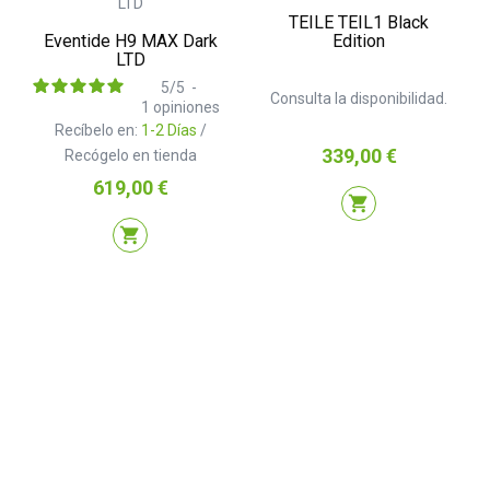
TEILE TEIL1 Black
Eventide H9 MAX Dark
Edition
LTD
5
/
5
-
Consulta la disponibilidad.
1
opiniones
Recíbelo en:
1-2 Días
/
Precio
339,00 €
Recógelo en tienda
Precio
619,00 €
shopping_cart
shopping_cart