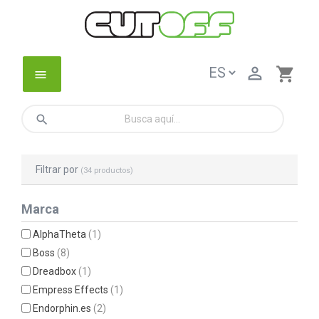

shopping_cart
menu
search
Filtrar por
(34 productos)
Marca
AlphaTheta
(1)
Boss
(8)
Dreadbox
(1)
Empress Effects
(1)
Endorphin.es
(2)