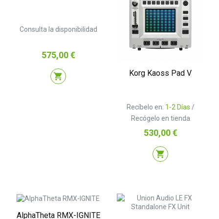
Consulta la disponibilidad
Precio
575,00 €
Korg Kaoss Pad V
shopping_cart
Recíbelo en:
1-2 Días
/
Recógelo en tienda
Precio
530,00 €
shopping_cart
AlphaTheta RMX-IGNITE