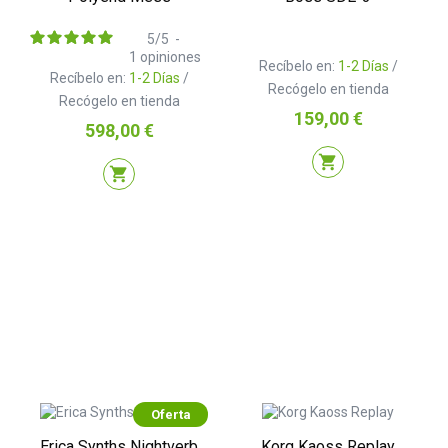
5
/
5
-
1
opiniones
Recíbelo en:
1-2 Días
/
Recíbelo en:
1-2 Días
/
Recógelo en tienda
Recógelo en tienda
Precio
159,00 €
Precio
598,00 €
shopping_cart
shopping_cart
Oferta
Erica Synths Nightverb
Korg Kaoss Replay