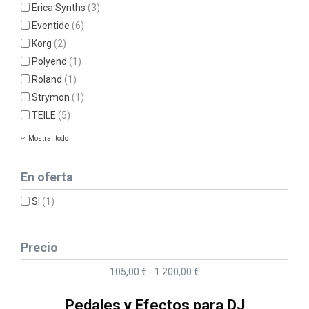
Erica Synths
(3)
Eventide
(6)
Korg
(2)
Polyend
(1)
Roland
(1)
Strymon
(1)
TEILE
(5)
Mostrar todo
En oferta
Si
(1)
Precio
105,00 € - 1.200,00 €
Pedales y Efectos para DJ