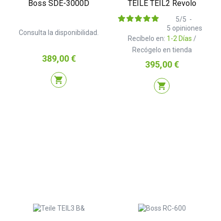
Boss SDE-3000D
TEILE TEIL2 Revolo
5
/
5
-
5
opiniones
Consulta la disponibilidad.
Recíbelo en:
1-2 Días
/
Recógelo en tienda
Precio
389,00 €
Precio
395,00 €
shopping_cart
shopping_cart