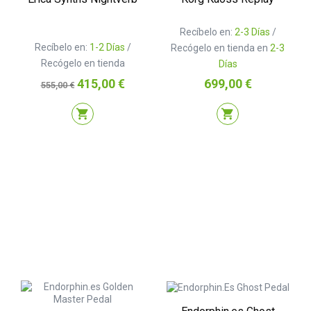
Recíbelo en:
2-3 Días
/
Recíbelo en:
1-2 Días
/
Recógelo en tienda en
2-3
Recógelo en tienda
Días
Precio
Precio
Precio
415,00 €
699,00 €
555,00 €
base
shopping_cart
shopping_cart