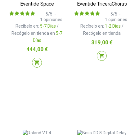
Eventide Space
Eventide TriceraChorus
5
/
5
-
5
/
5
-
1
opiniones
1
opiniones
Recíbelo en:
5-7 Días
/
Recíbelo en:
1-2 Días
/
Recógelo en tienda en
5-7
Recógelo en tienda
Días
Precio
319,00 €
Precio
444,00 €
shopping_cart
shopping_cart