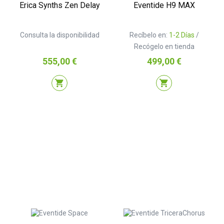
Erica Synths Zen Delay
Eventide H9 MAX
Consulta la disponibilidad
Recíbelo en:
1-2 Días
/
Recógelo en tienda
Precio
Precio
555,00 €
499,00 €
shopping_cart
shopping_cart