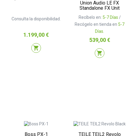
Union Audio LE FX
Standalone FX Unit
Recíbelo en:
5-7 Días
/
Consulta la disponibilidad.
Recógelo en tienda en
5-7
Días.
Precio
1.199,00 €
Precio
539,00 €
shopping_cart
shopping_cart
Boss PX-1
TEILE TEIL2 Revolo