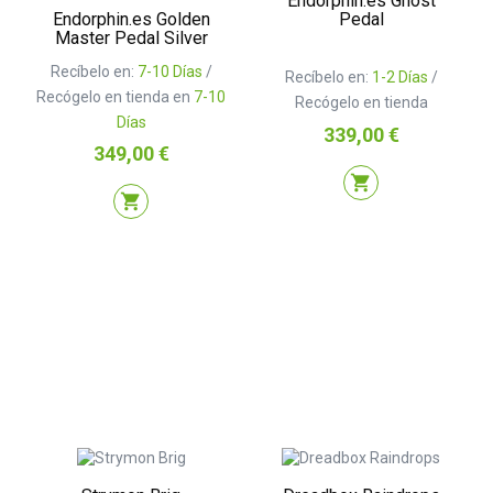
Endorphin.es Ghost
Endorphin.es Golden
Pedal
Master Pedal Silver
Recíbelo en:
7-10 Días
/
Recíbelo en:
1-2 Días
/
Recógelo en tienda en
7-10
Recógelo en tienda
Días
Precio
339,00 €
Precio
349,00 €
shopping_cart
shopping_cart