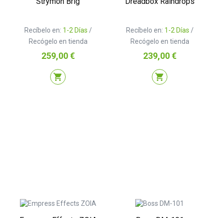
Strymon Brig
Dreadbox Raindrops
Recíbelo en:
1-2 Días
/
Recíbelo en:
1-2 Días
/
Recógelo en tienda
Recógelo en tienda
Precio
Precio
259,00 €
239,00 €
shopping_cart
shopping_cart