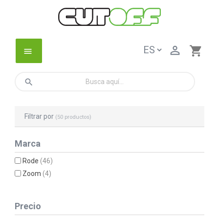

shopping_cart
menu
search
Filtrar por
(50 productos)
Marca
Rode
(46)
Zoom
(4)
Precio