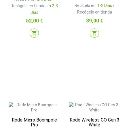
Recíbelo en:
1-2 Días
/
Recógelo en tienda en
2-3
Recógelo en tienda
Días
Precio
Precio
52,00 €
39,00 €
shopping_cart
shopping_cart
Rode Micro Boompole
Rode Wireless GO Gen 3
Pro
White