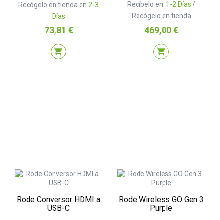
Recíbelo en:
1-2 Días
/
Recógelo en tienda en
2-3
Recógelo en tienda
Días
Precio
Precio
73,81 €
469,00 €
shopping_cart
shopping_cart
Rode Conversor HDMI a
Rode Wireless GO Gen 3
USB-C
Purple