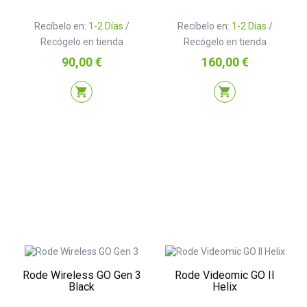
Recíbelo en:
1-2 Días
/
Recíbelo en:
1-2 Días
/
Recógelo en tienda
Recógelo en tienda
Precio
Precio
90,00 €
160,00 €
shopping_cart
shopping_cart
Rode Wireless GO Gen 3
Rode Videomic GO II
Black
Helix