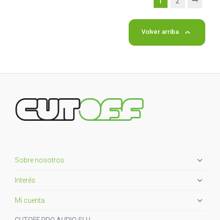
1
2

Volver arriba

Sobre nosotros

Interés

Mi cuenta