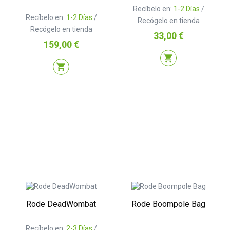
Recíbelo en:
1-2 Días
/
Recíbelo en:
1-2 Días
/
Recógelo en tienda
Recógelo en tienda
Precio
33,00 €
Precio
159,00 €
shopping_cart
shopping_cart
Rode DeadWombat
Rode Boompole Bag
Recíbelo en:
2-3 Días
/