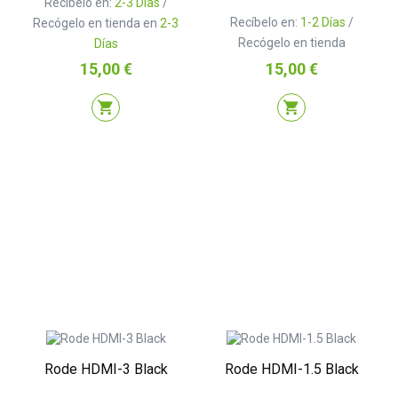
Recíbelo en:
2-3 Días
/
Recíbelo en:
1-2 Días
/
Recógelo en tienda en
2-3
Recógelo en tienda
Días
Precio
Precio
15,00 €
15,00 €
shopping_cart
shopping_cart
Rode HDMI-3 Black
Rode HDMI-1.5 Black