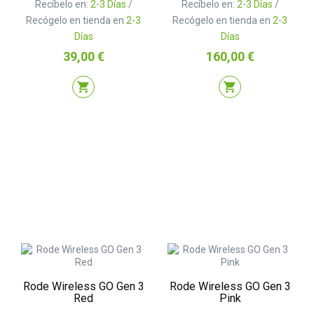
Recíbelo en:
2-3 Días
/
Recíbelo en:
2-3 Días
/
Recógelo en tienda en
2-3
Recógelo en tienda en
2-3
Días
Días
Precio
Precio
39,00 €
160,00 €
shopping_cart
shopping_cart
Rode Wireless GO Gen 3
Rode Wireless GO Gen 3
Red
Pink