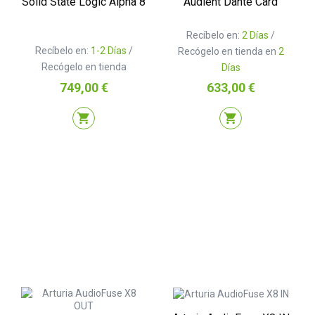
Solid State Logic Alpha 8
Audient Dante Card
Recíbelo en:
2 Días
/
Recíbelo en:
1-2 Días
/
Recógelo en tienda en
2
Recógelo en tienda
Días
Precio
Precio
749,00 €
633,00 €
shopping_cart
shopping_cart