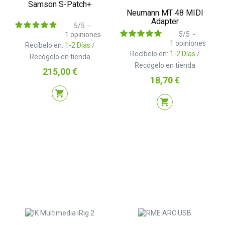
Samson S-Patch+
Neumann MT 48 MIDI
Adapter
5
/
5
-
5
/
5
-
1
opiniones
1
opiniones
Recíbelo en:
1-2 Días
/
Recíbelo en:
1-2 Días
/
Recógelo en tienda
Recógelo en tienda
Precio
215,00 €
Precio
18,70 €
shopping_cart
shopping_cart