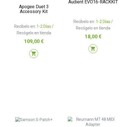
Audient EVO16-RACKKIT
Apogee Duet 3
Accessory Kit
Recíbelo en:
1-2 Días
/
Recíbelo en:
1-2 Días
/
Recógelo en tienda
Recógelo en tienda
Precio
18,00 €
Precio
109,00 €
shopping_cart
shopping_cart