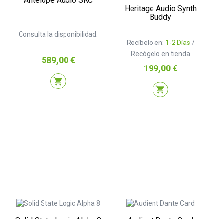
Antelope Audio SRC
Heritage Audio Synth
Buddy
Consulta la disponibilidad.
Recíbelo en:
1-2 Días
/
Recógelo en tienda
Precio
589,00 €
Precio
199,00 €
shopping_cart
shopping_cart