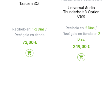
Tascam iXZ
Universal Audio
Thunderbolt 3 Option
Card
Recíbelo en:
2 Días
/
Recíbelo en:
1-2 Días
/
Recógelo en tienda en
2
Recógelo en tienda
Días.
Precio
72,00 €
Precio
249,00 €
shopping_cart
shopping_cart