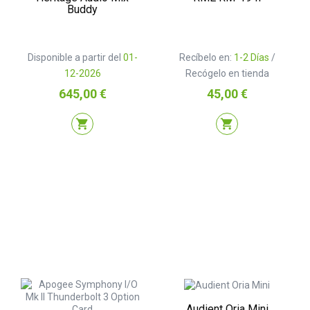
Buddy
Disponible a partir del
01-
Recíbelo en:
1-2 Días
/
12-2026
Recógelo en tienda
Precio
Precio
645,00 €
45,00 €
shopping_cart
shopping_cart
Audient Oria Mini