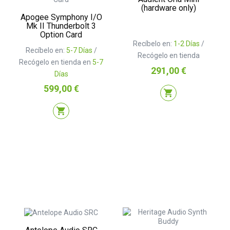
(hardware only)
Apogee Symphony I/O
Mk II Thunderbolt 3
Option Card
Recíbelo en:
1-2 Días
/
Recíbelo en:
5-7 Días
/
Recógelo en tienda
Recógelo en tienda en
5-7
Precio
291,00 €
Días
Precio
599,00 €
shopping_cart
shopping_cart