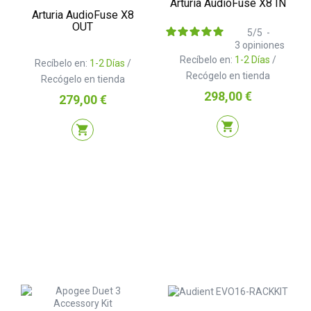
Arturia AudioFuse X8 IN
Arturia AudioFuse X8
OUT
5
/
5
-
3
opiniones
Recíbelo en:
1-2 Días
/
Recíbelo en:
1-2 Días
/
Recógelo en tienda
Recógelo en tienda
Precio
298,00 €
Precio
279,00 €
shopping_cart
shopping_cart