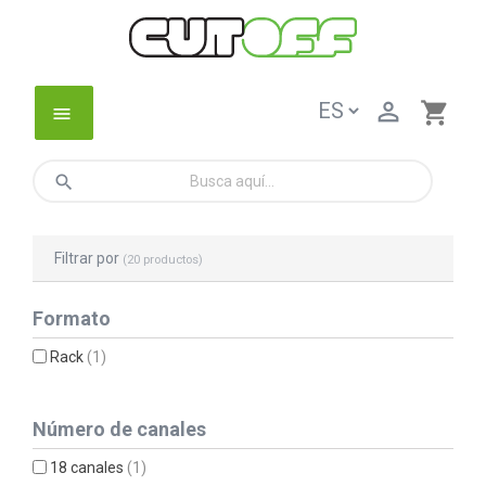

shopping_cart
menu
search
Filtrar por
(20 productos)
Formato
Rack
(1)
Número de canales
18 canales
(1)