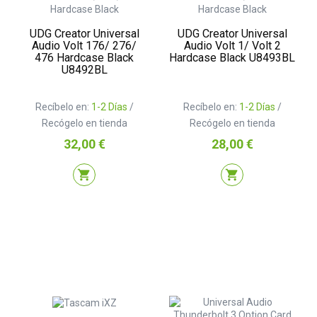
UDG Creator Universal
UDG Creator Universal
Audio Volt 176/ 276/
Audio Volt 1/ Volt 2
476 Hardcase Black
Hardcase Black U8493BL
U8492BL
Recíbelo en:
1-2 Días
/
Recíbelo en:
1-2 Días
/
Recógelo en tienda
Recógelo en tienda
Precio
Precio
32,00 €
28,00 €
shopping_cart
shopping_cart