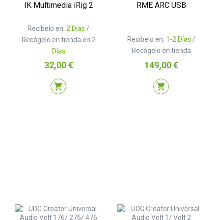
IK Multimedia iRig 2
RME ARC USB
Recíbelo en:
2 Días
/
Recíbelo en:
1-2 Días
/
Recógelo en tienda en
2
Recógelo en tienda
Días
Precio
Precio
32,00 €
149,00 €
shopping_cart
shopping_cart