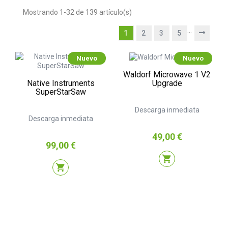
Mostrando 1-32 de 139 artículo(s)
…
1
2
3
5
Nuevo
Nuevo
Waldorf Microwave 1 V2
Native Instruments
Upgrade
SuperStarSaw
Descarga inmediata
Descarga inmediata
Precio
49,00 €
Precio
99,00 €
shopping_cart
shopping_cart