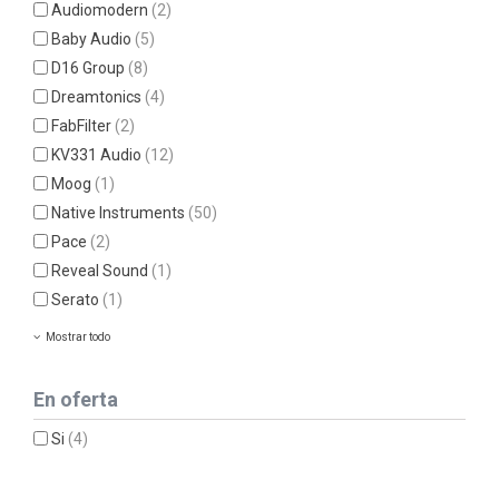
Audiomodern
(2)
Baby Audio
(5)
D16 Group
(8)
Dreamtonics
(4)
FabFilter
(2)
KV331 Audio
(12)
Moog
(1)
Native Instruments
(50)
Pace
(2)
Reveal Sound
(1)
Serato
(1)
Mostrar todo
En oferta
Si
(4)