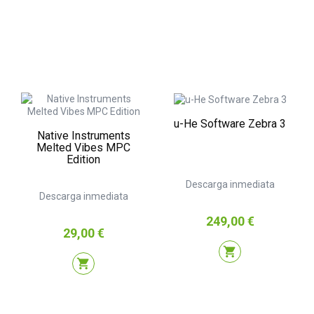
u-He Software Zebra 3
Native Instruments
Melted Vibes MPC
Edition
Descarga inmediata
Descarga inmediata
Precio
249,00 €
Precio
29,00 €
shopping_cart
shopping_cart