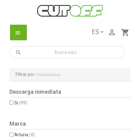

shopping_cart
menu
search
Filtrar por
(139 productos)
Descarga inmediata
Si
(99)
Marca
Arturia
(4)