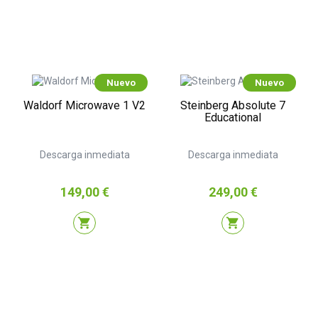
Nuevo
Nuevo
Waldorf Microwave 1 V2
Steinberg Absolute 7
Educational
Descarga inmediata
Descarga inmediata
Precio
Precio
149,00 €
249,00 €
shopping_cart
shopping_cart