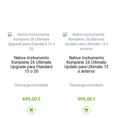
Native Instruments
Native Instruments
Komplete 26 Ultimate
Komplete 26 Ultimate
Upgrade para Standard
Update para Ultimate 13
15 o 26
o anterior
Descarga inmediata
Descarga inmediata
Precio
Precio
699,00 €
599,00 €
shopping_cart
shopping_cart