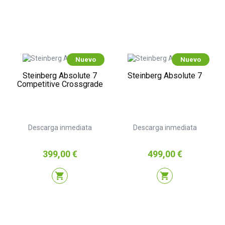
Nuevo
Nuevo
Steinberg Absolute 7
Steinberg Absolute 7
Competitive Crossgrade
Descarga inmediata
Descarga inmediata
Precio
Precio
399,00 €
499,00 €
shopping_cart
shopping_cart