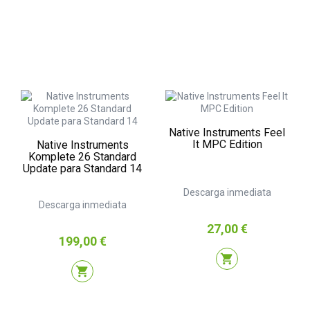
Native Instruments Feel
It MPC Edition
Native Instruments
Komplete 26 Standard
Update para Standard 14
Descarga inmediata
Descarga inmediata
Precio
27,00 €
Precio
199,00 €
shopping_cart
shopping_cart