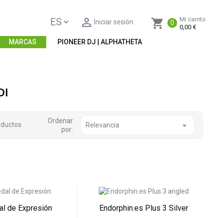

Mi carrito
shopping_cart
Iniciar sesión
0
0,00 €
MARCAS
PIONEER DJ | ALPHATHETA
DI
Ordenar
oductos.

Relevancia
por:
al de Expresión
Endorphin.es Plus 3 Silver