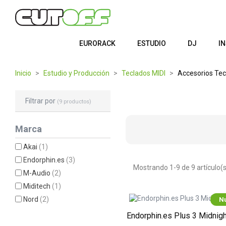
EURORACK
ESTUDIO
DJ
I
Inicio
Estudio y Producción
Teclados MIDI
Accesorios Tec
Filtrar por
(9 productos)
Marca
Akai
(1)
Endorphin.es
(3)
Mostrando 1-9 de 9 artículo(s
M-Audio
(2)
Miditech
(1)
Nord
(2)
N
Endorphin.es Plus 3 Midnigh