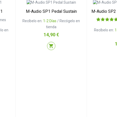
-1
M-Audio SP1 Pedal Sustain
M-Audio SP2 
ones
Recíbelo en:
1-2 Días
/ Recógelo en
tienda
lo en
Recíbelo en:
1
Precio
14,90 €
P
shopping_cart