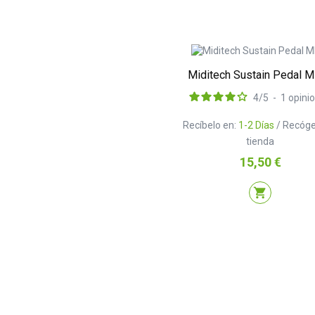
Miditech Sustain Pedal 
4
/
5
-
1
opini
Recíbelo en:
1-2 Días
/ Recóge
tienda
Precio
15,50 €
shopping_cart