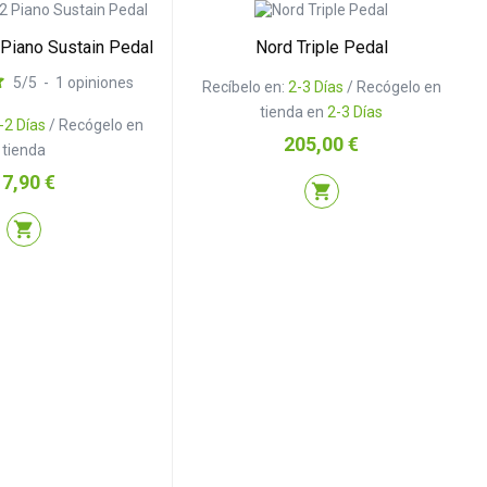
Piano Sustain Pedal
Nord Triple Pedal
5
/
5
-
1
opiniones
Recíbelo en:
2-3 Días
/ Recógelo en
tienda en
2-3 Días
-2 Días
/ Recógelo en
Precio
205,00 €
tienda
recio
17,90 €
shopping_cart
shopping_cart