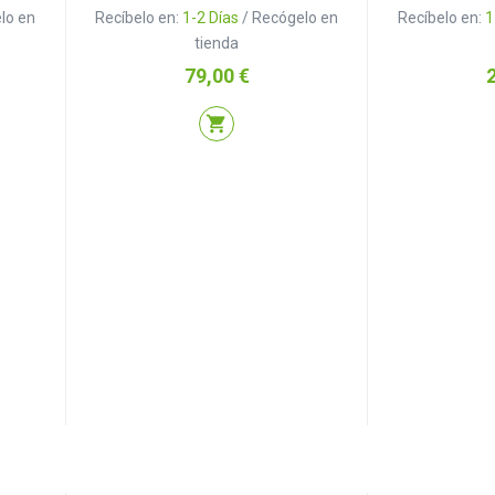
lo en
Recíbelo en:
1-2 Días
/ Recógelo en
Recíbelo en:
1
tienda
Precio
P
79,00 €
shopping_cart