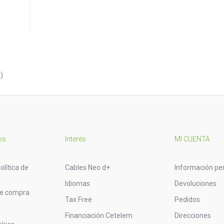
)
os
Interés
MI CUENTA
olítica de
Cables Neo d+
Información pe
Idiomas
Devoluciones
de compra
Tax Free
Pedidos
Financiación Cetelem
Direcciones