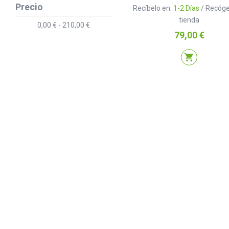
Precio
Recíbelo en:
1-2 Días
/ Recóge
tienda
0,00 € - 210,00 €
Precio
79,00 €
shopping_cart