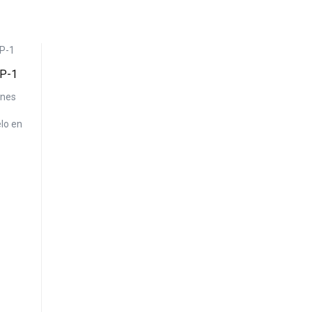
MP-1
ones
lo en