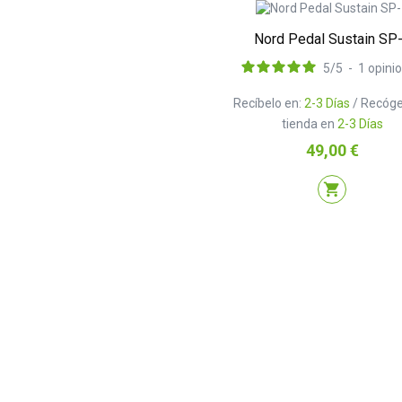
Nord Pedal Sustain SP
5
/
5
-
1
opini
Recíbelo en:
2-3 Días
/ Recóge
tienda en
2-3 Días
Precio
49,00 €
shopping_cart