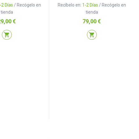
-2 Días
/ Recógelo en
Recíbelo en:
1-2 Días
/ Recógelo en
tienda
tienda
recio
Precio
29,00 €
79,00 €
shopping_cart
shopping_cart