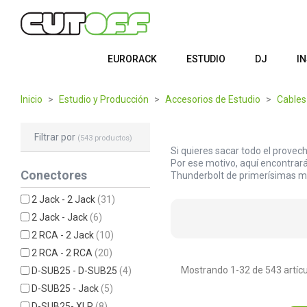
EURORACK
ESTUDIO
DJ
I
Inicio
Estudio y Producción
Accesorios de Estudio
Cables
Filtrar por
(543 productos)
Si quieres sacar todo el provec
Por ese motivo, aquí encontrará
Conectores
Thunderbolt de primerísimas m
2 Jack - 2 Jack
(31)
2 Jack - Jack
(6)
2 RCA - 2 Jack
(10)
2 RCA - 2 RCA
(20)
Mostrando 1-32 de 543 artícu
D-SUB25 - D-SUB25
(4)
D-SUB25 - Jack
(5)
D-SUB25- XLR
(8)