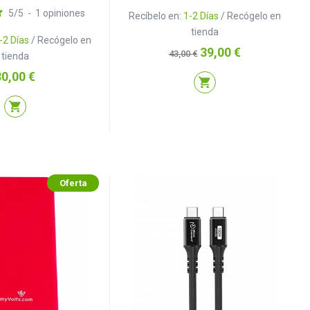
5
/
5
-
1
opiniones
Recíbelo en:
1-2 Días
/ Recógelo en
tienda
-2 Días
/ Recógelo en
Precio
Precio
39,00 €
43,00 €
tienda
base
recio
30,00 €
shopping_cart
shopping_cart
Oferta