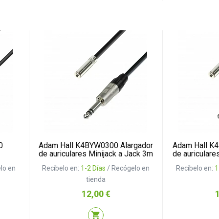
0
Adam Hall K4BYW0300 Alargador
Adam Hall K
de auriculares Minijack a Jack 3m
de auriculare
lo en
Recíbelo en:
1-2 Días
/ Recógelo en
Recíbelo en:
1
tienda
Precio
P
12,00 €
shopping_cart