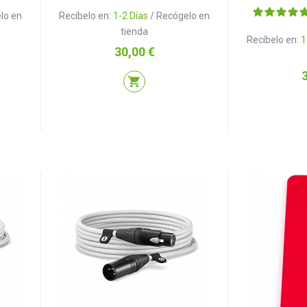
lo en
Recíbelo en:
1-2 Días
/ Recógelo en
tienda
Recíbelo en:
1
Precio
30,00 €
P
shopping_cart