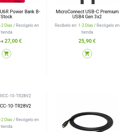
U6R Power Bank B-
MicroConnect USB-C Premium
Stock
USB4 Gen 3x2
-2 Días
/ Recógelo en
Recíbelo en:
1-2 Días
/ Recógelo en
tienda
tienda
io
Precio
Precio
27,00 €
25,90 €
 €
shopping_cart
shopping_cart
RCC-10-TR28V2
-2 Días
/ Recógelo en
tienda