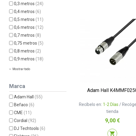
0,3 metros
(24)
0,4 metros
(6)
0,5 metros
(11)
0,6 metros
(12)
0,7 metros
(8)
0,75 metros
(5)
0,8 metros
(2)
0,9 metros
(18)
Mostrar todo
Marca
Adam Hall K4MMF025
Adam Hall
(55)
Recíbelo en:
1-2 Días
/ Recóge
Befaco
(6)
tienda
CME
(11)
Precio
9,00 €
Cordial
(92)
DJ Techtools
(6)
shopping_cart