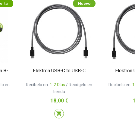
erta
Nuevo
m B-
Elektron USB-C to USB-C
Elektron
lo en
Recíbelo en:
1-2 Días
/ Recógelo en
Recíbelo en:
1
tienda
Precio
P
18,00 €
shopping_cart