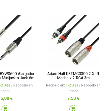
4BYW0600 Alargador
Adam Hall K3TMC0300 2 XLR
s Minijack a Jack 6m
Macho x 2 RCA 3m
-2 Días
/ Recógelo en
Recíbelo en:
1-2 Días
/ Recógelo en
tienda
tienda
recio
Precio
15,00 €
7,50 €
shopping_cart
shopping_cart