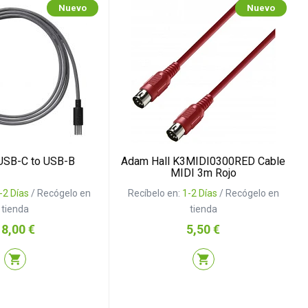
Nuevo
Nuevo
 USB-C to USB-B
Adam Hall K3MIDI0300RED Cable
MIDI 3m Rojo
-2 Días
/ Recógelo en
Recíbelo en:
1-2 Días
/ Recógelo en
tienda
tienda
recio
Precio
18,00 €
5,50 €
shopping_cart
shopping_cart