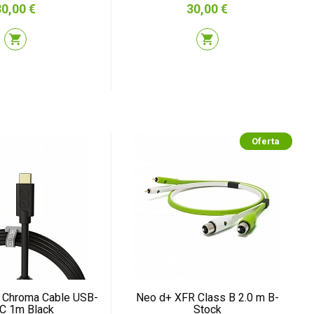
recio
Precio
30,00 €
30,00 €
shopping_cart
shopping_cart
Oferta
 Chroma Cable USB-
Neo d+ XFR Class B 2.0 m B-
 C 1m Black
Stock