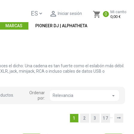

Mi carrito
shopping_cart
Iniciar sesión
0
0,00 €
MARCAS
PIONEER DJ | ALPHATHETA
noces el dicho: Una cadena es tan fuerte como el eslabón más débil.
XLR, jack, minijack, RCA o incluso cables de datos USB o
Ordenar
ductos.

Relevancia
por:
…
1
2
3
17