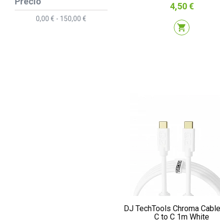
Precio
Precio
4,50 €
0,00 € - 150,00 €
shopping_cart
DJ TechTools Chroma Cabl
C to C 1m White