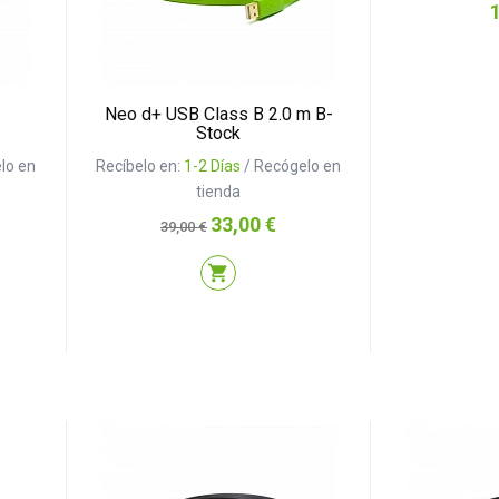
P
Neo d+ USB Class B 2.0 m B-
Stock
lo en
Recíbelo en:
1-2 Días
/ Recógelo en
tienda
Precio
Precio
33,00 €
39,00 €
base
shopping_cart