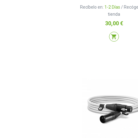
Recíbelo en:
1-2 Días
/ Recóge
tienda
Precio
30,00 €
shopping_cart