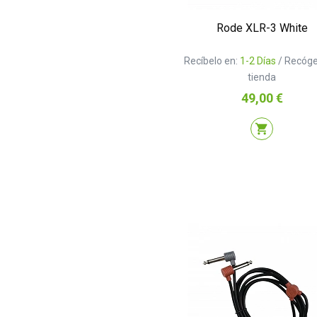
Rode XLR-3 White
Recíbelo en:
1-2 Días
/ Recóge
tienda
Precio
49,00 €
shopping_cart