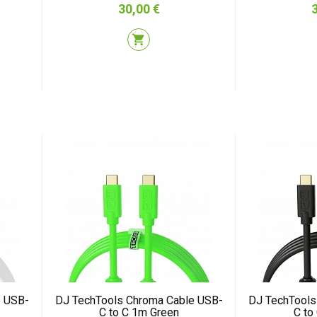
Precio
P
30,00 €
shopping_cart
e USB-
DJ TechTools Chroma Cable USB-
DJ TechTools
C to C 1m Green
C to