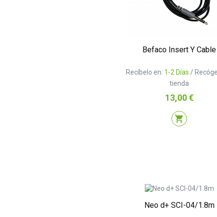
Befaco Insert Y Cable
Recíbelo en:
1-2 Días
/ Recóge
tienda
Precio
13,00 €
shopping_cart
Neo d+ SCI-04/1.8m