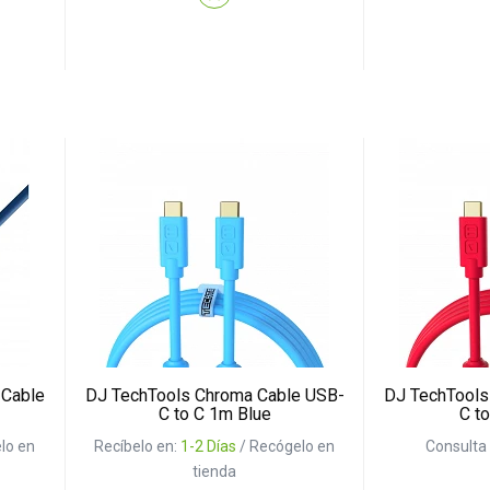
 Cable
DJ TechTools Chroma Cable USB-
DJ TechTools
C to C 1m Blue
C t
lo en
Recíbelo en:
1-2 Días
/ Recógelo en
Consulta 
tienda