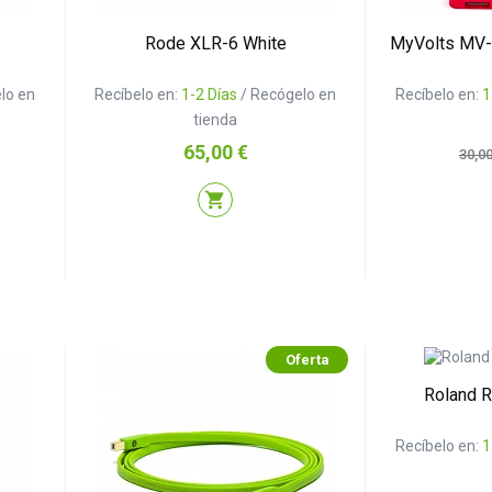
Rode XLR-6 White
MyVolts MV-
lo en
Recíbelo en:
1-2 Días
/ Recógelo en
Recíbelo en:
1
tienda
Precio
Prec
65,00 €
30,00
base
shopping_cart
Oferta
Roland 
Recíbelo en:
1