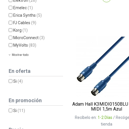
Elektron
(26)
Emelec
(1)
Erica Synths
(5)
FJ Cables
(9)
Korg
(1)
MicroConnect
(3)
MyVolts
(83)
Mostrar todo
En oferta
Si
(4)
En promoción
Adam Hall K3MIDI0150BLU
MIDI 1,5m Azul
Si
(11)
Recíbelo en:
1-2 Días
/ Recóge
tienda