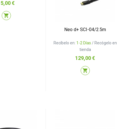
recio
15,00 €
shopping_cart
Neo d+ SCI-04/2.5m
Recíbelo en:
1-2 Días
/ Recógelo en
tienda
Precio
129,00 €
shopping_cart