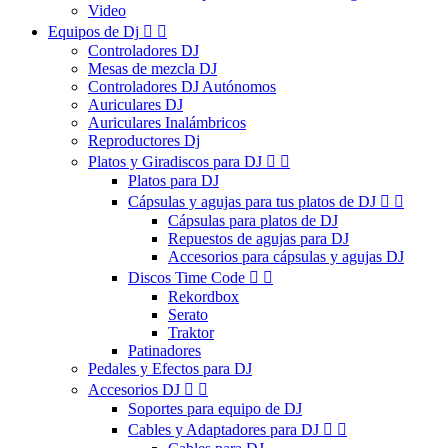
Video
Equipos de Dj


Controladores DJ
Mesas de mezcla DJ
Controladores DJ Autónomos
Auriculares DJ
Auriculares Inalámbricos
Reproductores Dj
Platos y Giradiscos para DJ


Platos para DJ
Cápsulas y agujas para tus platos de DJ


Cápsulas para platos de DJ
Repuestos de agujas para DJ
Accesorios para cápsulas y agujas DJ
Discos Time Code


Rekordbox
Serato
Traktor
Patinadores
Pedales y Efectos para DJ
Accesorios DJ


Soportes para equipo de DJ
Cables y Adaptadores para DJ

