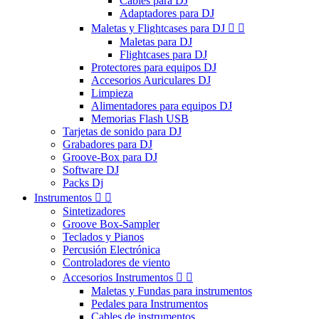
Cables para DJ
Adaptadores para DJ
Maletas y Flightcases para DJ


Maletas para DJ
Flightcases para DJ
Protectores para equipos DJ
Accesorios Auriculares DJ
Limpieza
Alimentadores para equipos DJ
Memorias Flash USB
Tarjetas de sonido para DJ
Grabadores para DJ
Groove-Box para DJ
Software DJ
Packs Dj
Instrumentos


Sintetizadores
Groove Box-Sampler
Teclados y Pianos
Percusión Electrónica
Controladores de viento
Accesorios Instrumentos


Maletas y Fundas para instrumentos
Pedales para Instrumentos
Cables de instrumentos