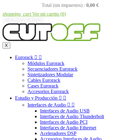
Total (sin impuestos) :
0,00 €
shopping_cart
Ver mi carrito
(0)
REALIZAR PEDIDO
X
Eurorack


Módulos Eurorack
Secuenciadores Eurorack
Sintetizadores Modular
Cables Eurorack
Cases Eurorack
Accesorios Eurorack
Estudio y Producción


Interfaces de Audio


Interfaces de Audio USB
Interfaces de Audio Thunderbolt
Interfaces de Audio PCI
Interfaces de Audio Ethernet
Aceleradores DSP
Accesorios Interfaces de Audio