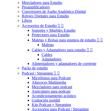
Mezcladores para Estudio
Preamplificadores
Conversores de Audio Analógico-Digital
Relojes Digitales para Estudio
Libros
Accesorios de Estudio


Soportes y Muebles Estudio
Protectores para Estudio
Maletas y Bolsas para equipos de estudio


Maletas
Cables y Adaptadores para estudio


Cables
Adaptadores
Alimentadores y adaptadores de corriente
Packs de estudio
Podcast / Streaming


Micrófonos para Podcast
Altavoces Multimedia
Mezcladores para podcast
Auriculares para podcast
Acondicionamiento acústico
Grabación portátil
Kits Podcast y Streaming
Accesorios para Podcast / Streaming