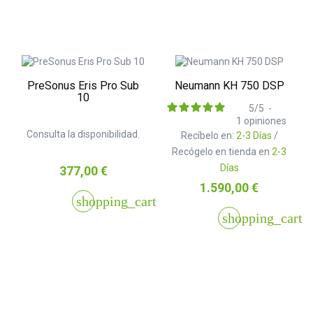
PreSonus Eris Pro Sub
Neumann KH 750 DSP
10
5
/
5
-
1
opiniones
Consulta la disponibilidad.
Recíbelo en:
2-3 Días
/
Recógelo en tienda en
2-3
Días
Precio
377,00 €
Precio
1.590,00 €
shopping_cart
shopping_cart