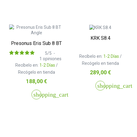
KRK S8.4
Presonus Eris Sub 8 BT
5
/
5
-
Recíbelo en:
1-2 Días
/
1
opiniones
Recógelo en tienda
Recíbelo en:
1-2 Días
/
Precio
289,00 €
Recógelo en tienda
Precio
188,00 €
shopping_cart
shopping_cart