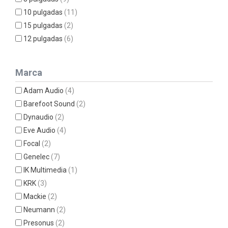
10 pulgadas
(11)
15 pulgadas
(2)
12 pulgadas
(6)
Marca
Adam Audio
(4)
Barefoot Sound
(2)
Dynaudio
(2)
Eve Audio
(4)
Focal
(2)
Genelec
(7)
IK Multimedia
(1)
KRK
(3)
Mackie
(2)
Neumann
(2)
Presonus
(2)