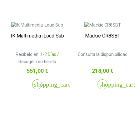
IK Multimedia iLoud Sub
Mackie CR8SBT
Recíbelo en:
1-2 Días
/
Consulta la disponibilidad
Recógelo en tienda
Precio
Precio
551,00 €
218,00 €
shopping_cart
shopping_cart