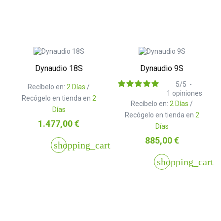
Dynaudio 18S
Dynaudio 9S
5
/
5
-
Recíbelo en:
2 Días
/
1
opiniones
Recógelo en tienda en
2
Recíbelo en:
2 Días
/
Días
Recógelo en tienda en
2
Precio
1.477,00 €
Días
Precio
885,00 €
shopping_cart
shopping_cart