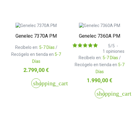
Genelec 7370A PM
Genelec 7360A PM
5
/
5
-
Recíbelo en:
5-7 Días
/
1
opiniones
Recógelo en tienda en
5-7
Recíbelo en:
5-7 Días
/
Días
Recógelo en tienda en
5-7
Precio
2.799,00 €
Días
Precio
1.990,00 €
shopping_cart
shopping_cart