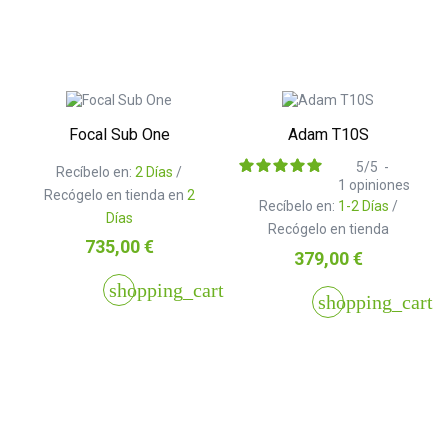
Focal Sub One
Adam T10S
5
/
5
-
Recíbelo en:
2 Días
/
1
opiniones
Recógelo en tienda en
2
Recíbelo en:
1-2 Días
/
Días
Recógelo en tienda
Precio
735,00 €
Precio
379,00 €
shopping_cart
shopping_cart