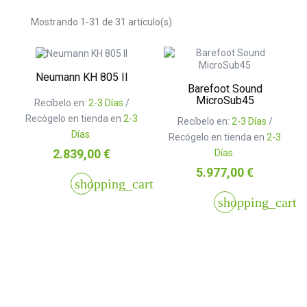
Mostrando 1-31 de 31 artículo(s)
Neumann KH 805 II
Barefoot Sound
MicroSub45
Recíbelo en:
2-3 Días
/
Recógelo en tienda en
2-3
Recíbelo en:
2-3 Días
/
Días.
Recógelo en tienda en
2-3
Precio
2.839,00 €
Días.
Precio
5.977,00 €
shopping_cart
shopping_cart