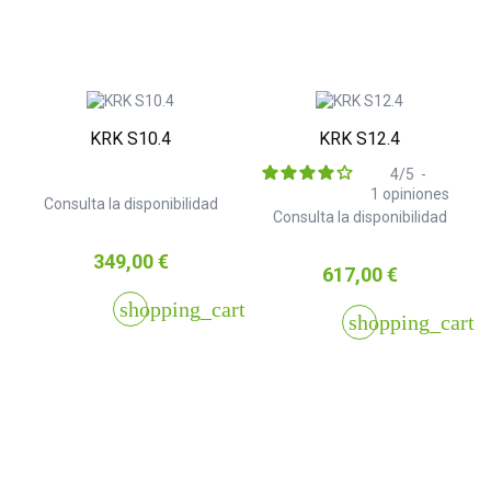
KRK S10.4
KRK S12.4
4
/
5
-
1
opiniones
Consulta la disponibilidad
Consulta la disponibilidad
Precio
349,00 €
Precio
617,00 €
shopping_cart
shopping_cart