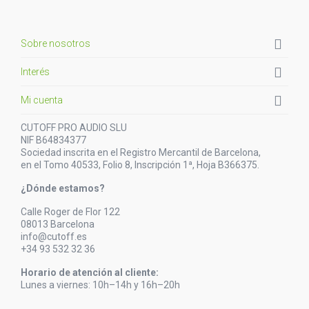

Sobre nosotros

Interés

Mi cuenta
CUTOFF PRO AUDIO SLU
NIF B64834377
Sociedad inscrita en el Registro Mercantil de Barcelona,
en el Tomo 40533, Folio 8, Inscripción 1ª, Hoja B366375.
¿Dónde estamos?
Calle Roger de Flor 122
08013 Barcelona
info@cutoff.es
+34 93 532 32 36
Horario de atención al cliente:
Lunes a viernes: 10h–14h y 16h–20h