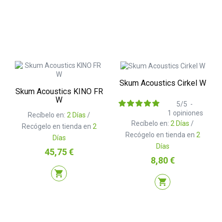
Skum Acoustics Cirkel W
Skum Acoustics KINO FR
W
5
/
5
-
1
opiniones
Recíbelo en:
2 Días
/
Recíbelo en:
2 Días
/
Recógelo en tienda en
2
Recógelo en tienda en
2
Días
Días
Precio
45,75 €
Precio
8,80 €
shopping_cart
shopping_cart