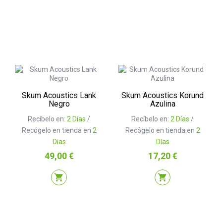
Skum Acoustics Lank
Skum Acoustics Korund
Negro
Azulina
Recíbelo en:
2 Días
/
Recíbelo en:
2 Días
/
Recógelo en tienda en
2
Recógelo en tienda en
2
Días
Días
Precio
Precio
49,00 €
17,20 €
shopping_cart
shopping_cart