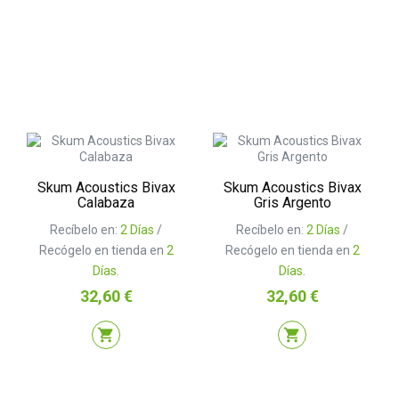
Skum Acoustics Bivax
Skum Acoustics Bivax
Calabaza
Gris Argento
Recíbelo en:
2 Días
/
Recíbelo en:
2 Días
/
Recógelo en tienda en
2
Recógelo en tienda en
2
Días.
Días.
Precio
Precio
32,60 €
32,60 €
shopping_cart
shopping_cart