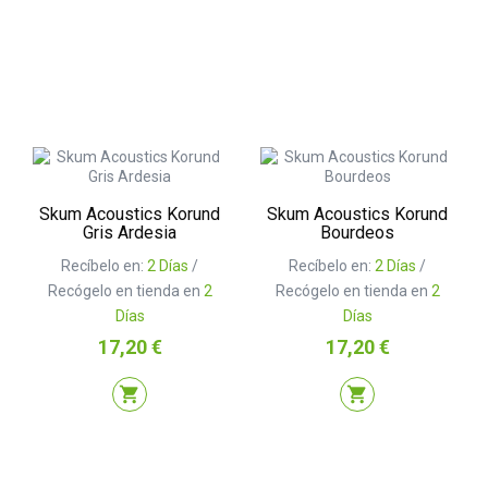
Skum Acoustics Korund
Skum Acoustics Korund
Gris Ardesia
Bourdeos
Recíbelo en:
2 Días
/
Recíbelo en:
2 Días
/
Recógelo en tienda en
2
Recógelo en tienda en
2
Días
Días
Precio
Precio
17,20 €
17,20 €
shopping_cart
shopping_cart