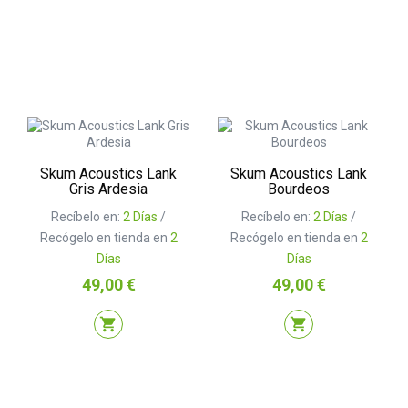
Skum Acoustics Lank
Skum Acoustics Lank
Gris Ardesia
Bourdeos
Recíbelo en:
2 Días
/
Recíbelo en:
2 Días
/
Recógelo en tienda en
2
Recógelo en tienda en
2
Días
Días
Precio
Precio
49,00 €
49,00 €
shopping_cart
shopping_cart