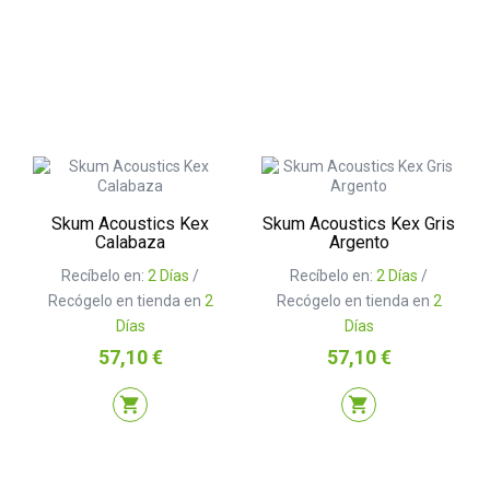
Skum Acoustics Kex
Skum Acoustics Kex Gris
Calabaza
Argento
Recíbelo en:
2 Días
/
Recíbelo en:
2 Días
/
Recógelo en tienda en
2
Recógelo en tienda en
2
Días
Días
Precio
Precio
57,10 €
57,10 €
shopping_cart
shopping_cart