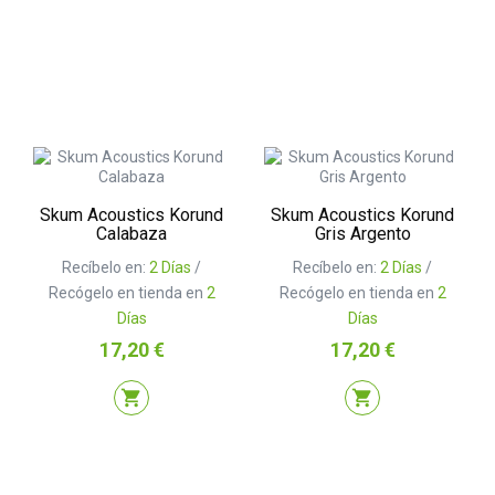
Skum Acoustics Korund
Skum Acoustics Korund
Calabaza
Gris Argento
Recíbelo en:
2 Días
/
Recíbelo en:
2 Días
/
Recógelo en tienda en
2
Recógelo en tienda en
2
Días
Días
Precio
Precio
17,20 €
17,20 €
shopping_cart
shopping_cart