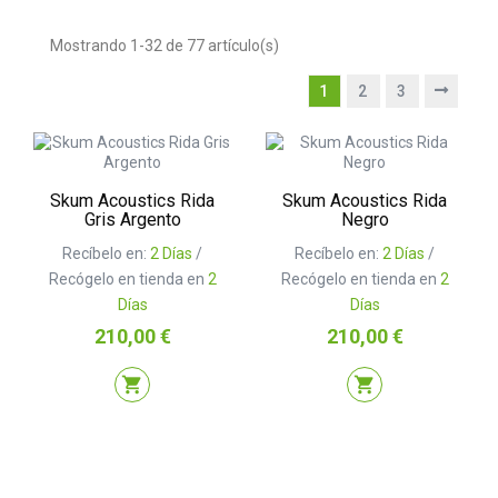
Mostrando 1-32 de 77 artículo(s)
1
2
3
Skum Acoustics Rida
Skum Acoustics Rida
Gris Argento
Negro
Recíbelo en:
2 Días
/
Recíbelo en:
2 Días
/
Recógelo en tienda en
2
Recógelo en tienda en
2
Días
Días
Precio
Precio
210,00 €
210,00 €
shopping_cart
shopping_cart