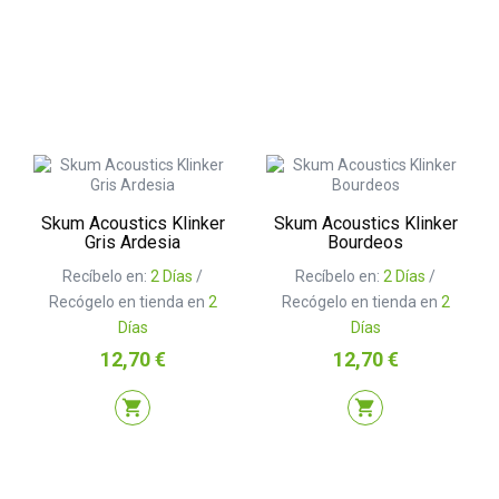
Skum Acoustics Klinker
Skum Acoustics Klinker
Gris Ardesia
Bourdeos
Recíbelo en:
2 Días
/
Recíbelo en:
2 Días
/
Recógelo en tienda en
2
Recógelo en tienda en
2
Días
Días
Precio
Precio
12,70 €
12,70 €
shopping_cart
shopping_cart