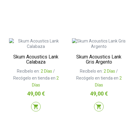
Skum Acoustics Lank
Skum Acoustics Lank
Calabaza
Gris Argento
Recíbelo en:
2 Días
/
Recíbelo en:
2 Días
/
Recógelo en tienda en
2
Recógelo en tienda en
2
Días
Días
Precio
Precio
49,00 €
49,00 €
shopping_cart
shopping_cart