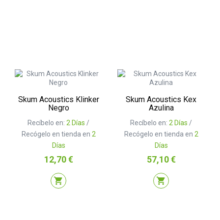
Skum Acoustics Klinker
Skum Acoustics Kex
Negro
Azulina
Recíbelo en:
2 Días
/
Recíbelo en:
2 Días
/
Recógelo en tienda en
2
Recógelo en tienda en
2
Días
Días
Precio
Precio
12,70 €
57,10 €
shopping_cart
shopping_cart