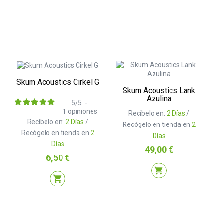
Skum Acoustics Cirkel G
Skum Acoustics Lank
Azulina
5
/
5
-
1
opiniones
Recíbelo en:
2 Días
/
Recíbelo en:
2 Días
/
Recógelo en tienda en
2
Recógelo en tienda en
2
Días
Días
Precio
49,00 €
Precio
6,50 €
shopping_cart
shopping_cart