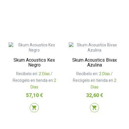
Skum Acoustics Kex
Skum Acoustics Bivax
Negro
Azulina
Recíbelo en:
2 Días
/
Recíbelo en:
2 Días
/
Recógelo en tienda en
2
Recógelo en tienda en
2
Días
Días
Precio
Precio
57,10 €
32,60 €
shopping_cart
shopping_cart