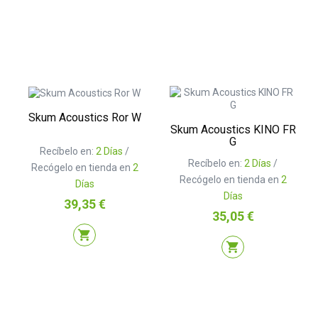
Skum Acoustics Ror W
Skum Acoustics KINO FR
G
Recíbelo en:
2 Días
/
Recíbelo en:
2 Días
/
Recógelo en tienda en
2
Recógelo en tienda en
2
Días
Días
Precio
39,35 €
Precio
35,05 €
shopping_cart
shopping_cart