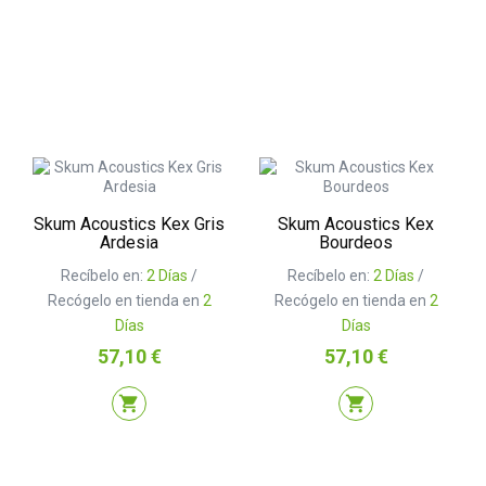
Skum Acoustics Kex Gris
Skum Acoustics Kex
Ardesia
Bourdeos
Recíbelo en:
2 Días
/
Recíbelo en:
2 Días
/
Recógelo en tienda en
2
Recógelo en tienda en
2
Días
Días
Precio
Precio
57,10 €
57,10 €
shopping_cart
shopping_cart