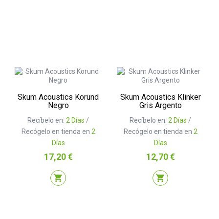
Skum Acoustics Korund
Skum Acoustics Klinker
Negro
Gris Argento
Recíbelo en:
2 Días
/
Recíbelo en:
2 Días
/
Recógelo en tienda en
2
Recógelo en tienda en
2
Días
Días
Precio
Precio
17,20 €
12,70 €
shopping_cart
shopping_cart