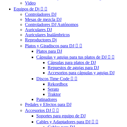
Video
Equipos de Dj


Controladores DJ
Mesas de mezcla DJ
Controladores DJ Autónomos
Auriculares DJ
Auriculares Inalámbricos
Reproductores Dj
Platos y Giradiscos para DJ


Platos para DJ
Cápsulas y agujas para tus platos de DJ


Cápsulas para platos de DJ
Repuestos de agujas para DJ
Accesorios para cápsulas y agujas DJ
Discos Time Code


Rekordbox
Serato
Traktor
Patinadores
Pedales y Efectos para DJ
Accesorios DJ


Soportes para equipo de DJ
Cables y Adaptadores para DJ

