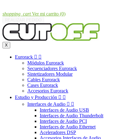
shopping_cart
Ver mi carrito
(0)
REALIZAR PEDIDO
X
Eurorack


Módulos Eurorack
Secuenciadores Eurorack
Sintetizadores Modular
Cables Eurorack
Cases Eurorack
Accesorios Eurorack
Estudio y Producción


Interfaces de Audio


Interfaces de Audio USB
Interfaces de Audio Thunderbolt
Interfaces de Audio PCI
Interfaces de Audio Ethernet
Aceleradores DSP
Accesorios Interfaces de Audio