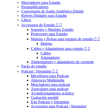
Mezcladores para Estudio
Preamplificadores
Conversores de Audio Analógico-Digital
Relojes Digitales para Estudio
Libros
Accesorios de Estudio


Soportes y Muebles Estudio
Protectores para Estudio
Maletas y Bolsas para equipos de estudio


Maletas
Cables y Adaptadores para estudio


Cables
Adaptadores
Alimentadores y adaptadores de corriente
Packs de estudio
Podcast / Streaming


Micrófonos para Podcast
Altavoces Multimedia
Mezcladores para podcast
Auriculares para podcast
Acondicionamiento acústico
Grabación portátil
Kits Podcast y Streaming
Accesorios para Podcast / Streaming