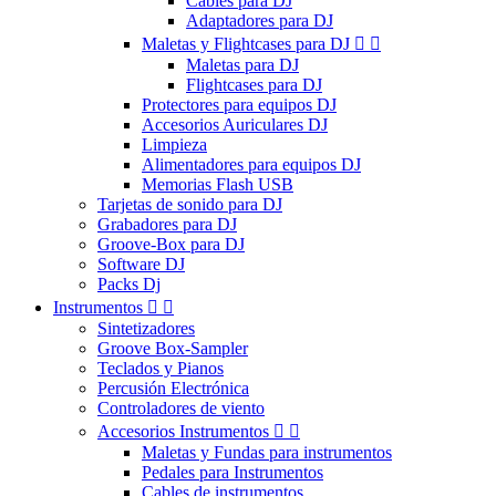
Cables para DJ
Adaptadores para DJ
Maletas y Flightcases para DJ


Maletas para DJ
Flightcases para DJ
Protectores para equipos DJ
Accesorios Auriculares DJ
Limpieza
Alimentadores para equipos DJ
Memorias Flash USB
Tarjetas de sonido para DJ
Grabadores para DJ
Groove-Box para DJ
Software DJ
Packs Dj
Instrumentos


Sintetizadores
Groove Box-Sampler
Teclados y Pianos
Percusión Electrónica
Controladores de viento
Accesorios Instrumentos


Maletas y Fundas para instrumentos
Pedales para Instrumentos
Cables de instrumentos