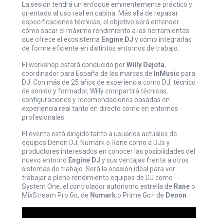
La sesión tendrá un enfoque eminentemente práctico y
orientado al uso real en cabina. Más allá de repasar
especificaciones técnicas, el objetivo será entender
cómo sacar el máximo rendimiento a las herramientas
que ofrece el ecosistema
Engine DJ
y cómo integrarlas
de forma eficiente en distintos entornos de trabajo.
El workshop estará conducido por
Willy Dejota
,
coordinador para España de las marcas de
InMusic
para
DJ. Con más de 25 años de experiencia como DJ, técnico
de sonido y formador, Willy compartirá técnicas,
configuraciones y recomendaciones basadas en
experiencia real tanto en directo como en entornos
profesionales.
El evento está dirigido tanto a usuarios actuales de
equipos Denon DJ, Numark o Rane como a DJs y
productores interesados en conocer las posibilidades del
nuevo entorno
Engine DJ
y sus ventajas frente a otros
sistemas de trabajo. Será la ocasión ideal para ver
trabajar a pleno rendimiento equipos de DJ como
System One
, el controlador autónomo estrella de
Rane
o
MixStream Pro Go
, de
Numark
o
Prime Go+
de
Denon
.