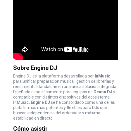
Sobre Engine DJ
Engine DJ
es la plataforma desarrollada por
InMusic
para unificar preparación musical, gestión de librerías y
rendimiento standalone en una única solución integrada.
Diseñado específicamente para equipos de
Denon DJ
y
compatible con distintos dispositivos del ecosistema
InMusic,
Engine DJ
se ha consolidado como una de las
plataformas más potentes y flexibles para DJs que
buscan independencia del ordenador y máxima
estabilidad en directo.
Cómo asistir