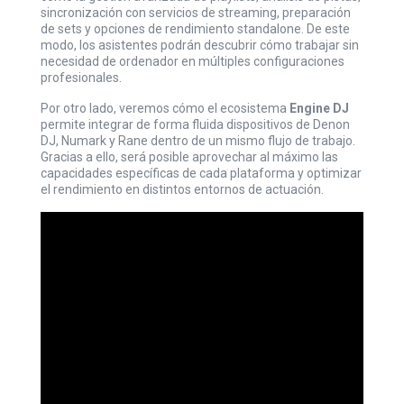
sincronización con servicios de streaming, preparación
de sets y opciones de rendimiento standalone. De este
modo, los asistentes podrán descubrir cómo trabajar sin
necesidad de ordenador en múltiples configuraciones
profesionales.
Por otro lado, veremos cómo el ecosistema
Engine DJ
permite integrar de forma fluida dispositivos de Denon
DJ, Numark y Rane dentro de un mismo flujo de trabajo.
Gracias a ello, será posible aprovechar al máximo las
capacidades específicas de cada plataforma y optimizar
el rendimiento en distintos entornos de actuación.