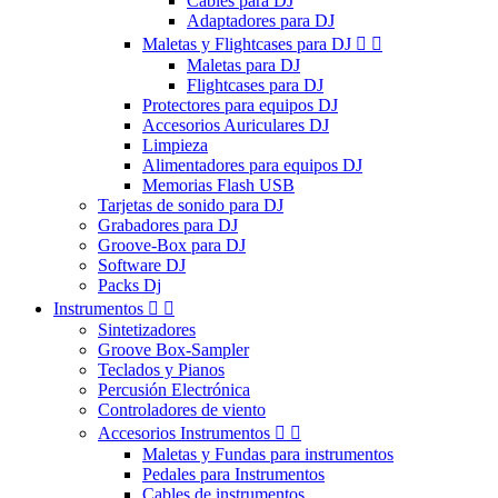
Cables para DJ
Adaptadores para DJ
Maletas y Flightcases para DJ


Maletas para DJ
Flightcases para DJ
Protectores para equipos DJ
Accesorios Auriculares DJ
Limpieza
Alimentadores para equipos DJ
Memorias Flash USB
Tarjetas de sonido para DJ
Grabadores para DJ
Groove-Box para DJ
Software DJ
Packs Dj
Instrumentos


Sintetizadores
Groove Box-Sampler
Teclados y Pianos
Percusión Electrónica
Controladores de viento
Accesorios Instrumentos


Maletas y Fundas para instrumentos
Pedales para Instrumentos
Cables de instrumentos