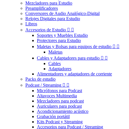
Mezcladores para Estudio
Preamplificadores
Conversores de Audio Analógico-Digital
Relojes Digitales para Estudio
Libros
Accesorios de Estudio


Soportes y Muebles Estudio
Protectores para Estudio
Maletas y Bolsas para equipos de estudio


Maletas
Cables y Adaptadores para estudio


Cables
Adaptadores
Alimentadores y adaptadores de corriente
Packs de estudio
Podcast / Streaming


Micrófonos para Podcast
Altavoces Multimedia
Mezcladores para podcast
Auriculares para podcast
Acondicionamiento acústico
Grabación portátil
Kits Podcast y Streaming
Accesorios para Podcast / Streaming