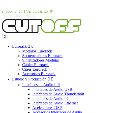
shopping_cart
Ver mi carrito
(0)
REALIZAR PEDIDO
X
Eurorack


Módulos Eurorack
Secuenciadores Eurorack
Sintetizadores Modular
Cables Eurorack
Cases Eurorack
Accesorios Eurorack
Estudio y Producción


Interfaces de Audio


Interfaces de Audio USB
Interfaces de Audio Thunderbolt
Interfaces de Audio PCI
Interfaces de Audio Ethernet
Aceleradores DSP
Accesorios Interfaces de Audio