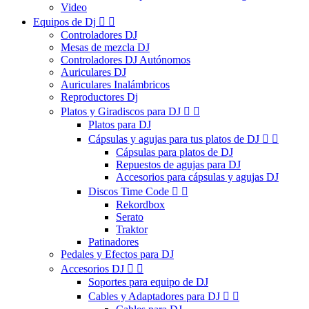
Video
Equipos de Dj


Controladores DJ
Mesas de mezcla DJ
Controladores DJ Autónomos
Auriculares DJ
Auriculares Inalámbricos
Reproductores Dj
Platos y Giradiscos para DJ


Platos para DJ
Cápsulas y agujas para tus platos de DJ


Cápsulas para platos de DJ
Repuestos de agujas para DJ
Accesorios para cápsulas y agujas DJ
Discos Time Code


Rekordbox
Serato
Traktor
Patinadores
Pedales y Efectos para DJ
Accesorios DJ


Soportes para equipo de DJ
Cables y Adaptadores para DJ

