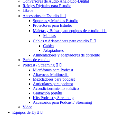
Conversores de Audio Analógico-Digital
Relojes Digitales para Estudio
Libros
Accesorios de Estudio


Soportes y Muebles Estudio
Protectores para Estudio
Maletas y Bolsas para equipos de estudio


Maletas
Cables y Adaptadores para estudio


Cables
Adaptadores
Alimentadores y adaptadores de corriente
Packs de estudio
Podcast / Streaming


Micrófonos para Podcast
Altavoces Multimedia
Mezcladores para podcast
Auriculares para podcast
Acondicionamiento acústico
Grabación portátil
Kits Podcast y Streaming
Accesorios para Podcast / Streaming
Video
Equipos de Dj

