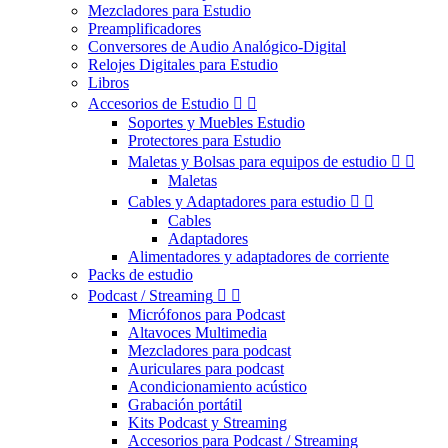
Mezcladores para Estudio
Preamplificadores
Conversores de Audio Analógico-Digital
Relojes Digitales para Estudio
Libros
Accesorios de Estudio


Soportes y Muebles Estudio
Protectores para Estudio
Maletas y Bolsas para equipos de estudio


Maletas
Cables y Adaptadores para estudio


Cables
Adaptadores
Alimentadores y adaptadores de corriente
Packs de estudio
Podcast / Streaming


Micrófonos para Podcast
Altavoces Multimedia
Mezcladores para podcast
Auriculares para podcast
Acondicionamiento acústico
Grabación portátil
Kits Podcast y Streaming
Accesorios para Podcast / Streaming