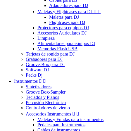
Cables para DJ
Adaptadores para DJ
Maletas y Flightcases para DJ


Maletas para DJ
Flightcases para DJ
Protectores para equipos DJ
Accesorios Auriculares DJ
Limpieza
Alimentadores para equipos DJ
Memorias Flash USB
Tarjetas de sonido para DJ
Grabadores para DJ
Groove-Box para DJ
Software DJ
Packs Dj
Instrumentos


Sintetizadores
Groove Box-Sampler
Teclados y Pianos
Percusión Electrónica
Controladores de viento
Accesorios Instrumentos


Maletas y Fundas para instrumentos
Pedales para Instrumentos
Cables de instrumentos