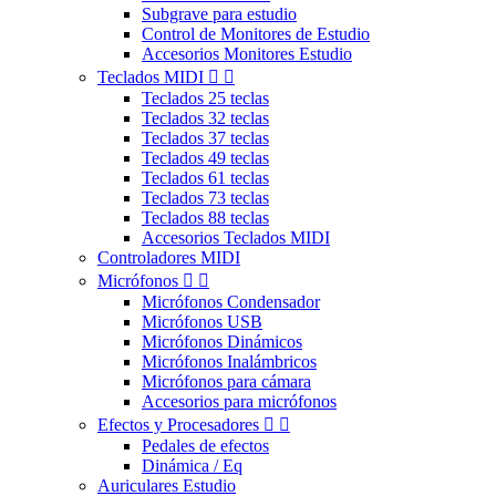
Subgrave para estudio
Control de Monitores de Estudio
Accesorios Monitores Estudio
Teclados MIDI


Teclados 25 teclas
Teclados 32 teclas
Teclados 37 teclas
Teclados 49 teclas
Teclados 61 teclas
Teclados 73 teclas
Teclados 88 teclas
Accesorios Teclados MIDI
Controladores MIDI
Micrófonos


Micrófonos Condensador
Micrófonos USB
Micrófonos Dinámicos
Micrófonos Inalámbricos
Micrófonos para cámara
Accesorios para micrófonos
Efectos y Procesadores


Pedales de efectos
Dinámica / Eq
Auriculares Estudio