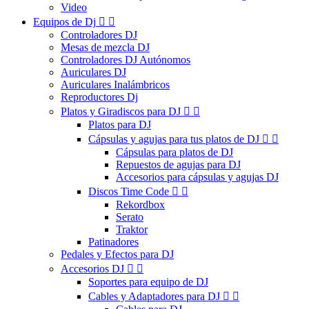
Video
Equipos de Dj


Controladores DJ
Mesas de mezcla DJ
Controladores DJ Autónomos
Auriculares DJ
Auriculares Inalámbricos
Reproductores Dj
Platos y Giradiscos para DJ


Platos para DJ
Cápsulas y agujas para tus platos de DJ


Cápsulas para platos de DJ
Repuestos de agujas para DJ
Accesorios para cápsulas y agujas DJ
Discos Time Code


Rekordbox
Serato
Traktor
Patinadores
Pedales y Efectos para DJ
Accesorios DJ


Soportes para equipo de DJ
Cables y Adaptadores para DJ

