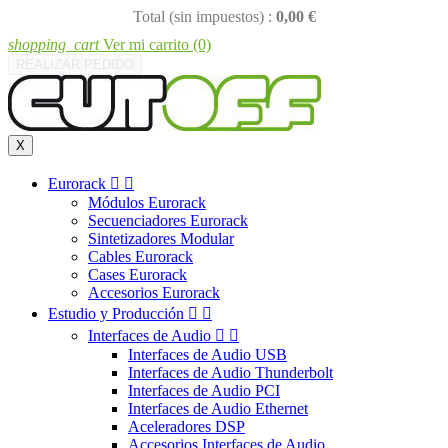
Total (sin impuestos) :
0,00 €
shopping_cart
Ver mi carrito
(0)
REALIZAR PEDIDO
X
Eurorack


Módulos Eurorack
Secuenciadores Eurorack
Sintetizadores Modular
Cables Eurorack
Cases Eurorack
Accesorios Eurorack
Estudio y Producción


Interfaces de Audio


Interfaces de Audio USB
Interfaces de Audio Thunderbolt
Interfaces de Audio PCI
Interfaces de Audio Ethernet
Aceleradores DSP
Accesorios Interfaces de Audio