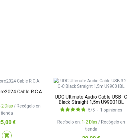
re2024 Cable R.C.A.
UDG Ultimate Audio Cable USB- C
Black Straight 1,5m U99001BL
-2 Días
/ Recógelo en
5
/
5
-
1
opiniones
tienda
recio
35,00 €
Recíbelo en:
1-2 Días
/ Recógelo en
tienda
shopping_cart
Precio