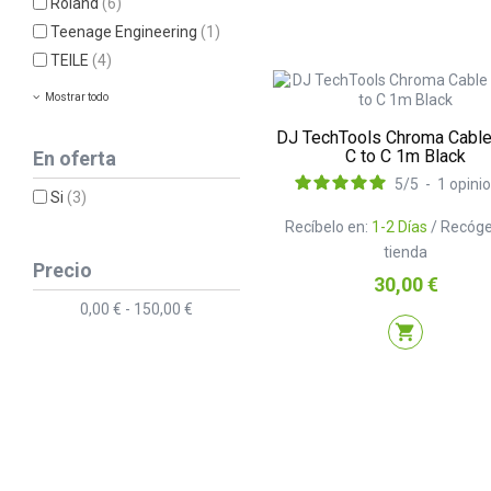
Roland
(6)
Teenage Engineering
(1)
TEILE
(4)
Mostrar todo
DJ TechTools Chroma Cabl
C to C 1m Black
En oferta
5
/
5
-
1
opini
Si
(3)
Recíbelo en:
1-2 Días
/ Recóge
tienda
Precio
Precio
30,00 €
0,00 € - 150,00 €
shopping_cart