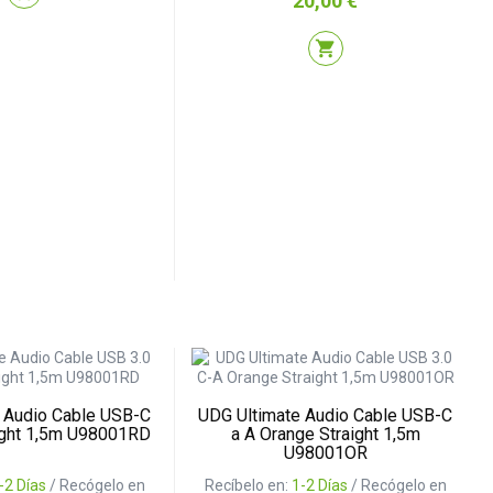
20,00 €
shopping_cart
 Audio Cable USB-C
UDG Ultimate Audio Cable USB-C
ight 1,5m U98001RD
a A Orange Straight 1,5m
U98001OR
-2 Días
/ Recógelo en
Recíbelo en:
1-2 Días
/ Recógelo en