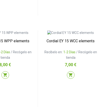
 15 WPP elements
Cordial EY 15 WCC elements
-2 Días
/ Recógelo en
Recíbelo en:
1-2 Días
/ Recógelo en
tienda
tienda
Precio
Precio
8,00 €
7,00 €
shopping_cart
shopping_cart