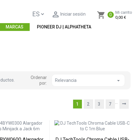

Mi carrito
shopping_cart
Iniciar sesión
0
0,00 €
MARCAS
PIONEER DJ | ALPHATHETA
Ordenar
ductos.

Relevancia
por:
…
1
2
3
7
4BYW0600 Alargador
DJ TechTools Chroma Cable USB-