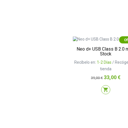
Of
Neo d+ USB Class B 2.0 
Stock
Recíbelo en:
1-2 Días
/ Recóge
tienda
Precio
Precio
33,00 €
39,00 €
base
shopping_cart