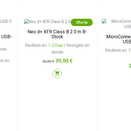
Oferta
Neo d+ XFR Class B 2.0 m B-
e USB-
MicroConne
Stock
USB
Recíbelo en:
1-2 Días
/ Recógelo en
ones
Recíbelo en:
1
tienda
Precio
Precio
39,00 €
lo en
43,00 €
P
base
shopping_cart