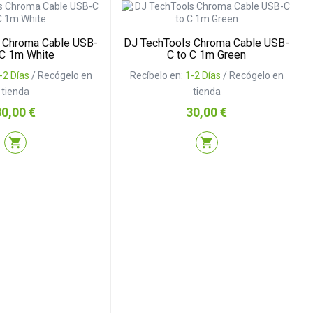
 Chroma Cable USB-
DJ TechTools Chroma Cable USB-
 C 1m White
C to C 1m Green
-2 Días
/ Recógelo en
Recíbelo en:
1-2 Días
/ Recógelo en
tienda
tienda
recio
Precio
30,00 €
30,00 €
shopping_cart
shopping_cart