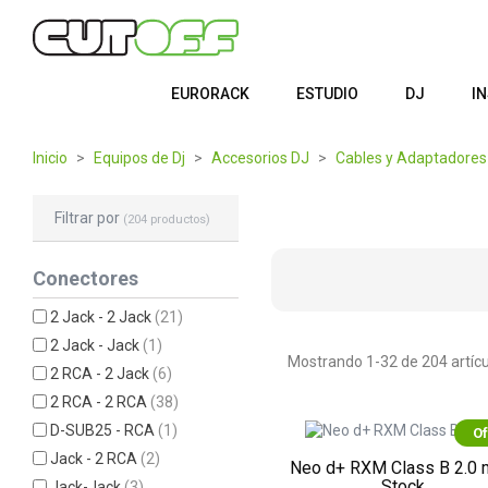
EURORACK
ESTUDIO
DJ
I
Inicio
Equipos de Dj
Accesorios DJ
Cables y Adaptadores
Filtrar por
(204 productos)
Conectores
2 Jack - 2 Jack
(21)
2 Jack - Jack
(1)
Mostrando 1-32 de 204 artícu
2 RCA - 2 Jack
(6)
2 RCA - 2 RCA
(38)
D-SUB25 - RCA
(1)
Of
Jack - 2 RCA
(2)
Neo d+ RXM Class B 2.0 
Stock
Jack-Jack
(3)