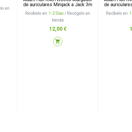
de auriculares Minijack a Jack 3m
de auriculare
lo en
Recíbelo en:
1-2 Días
/ Recógelo en
Recíbelo en:
1
tienda
Precio
P
12,00 €
shopping_cart