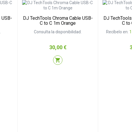
e USB-
DJ TechTools Chroma Cable USB-
DJ TechTools
C to C 1m Orange
C to
.
Consulta la disponibilidad.
Recíbelo en:
1
Precio
P
30,00 €
shopping_cart