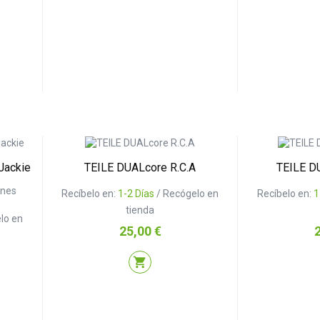
Jackie
TEILE DUALcore R.C.A
TEILE D
ones
Recíbelo en:
1-2 Días
/ Recógelo en
Recíbelo en:
1
tienda
lo en
Precio
P
25,00 €
shopping_cart