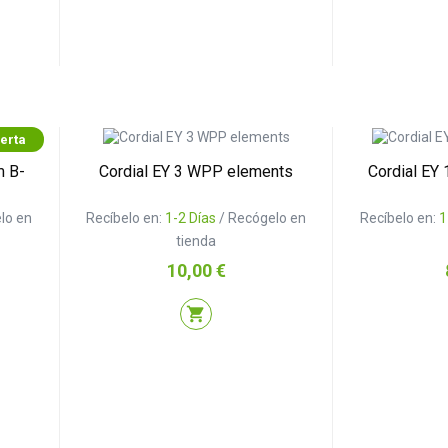
erta
m B-
Cordial EY 3 WPP elements
Cordial EY
lo en
Recíbelo en:
1-2 Días
/ Recógelo en
Recíbelo en:
1
tienda
Precio
10,00 €
shopping_cart