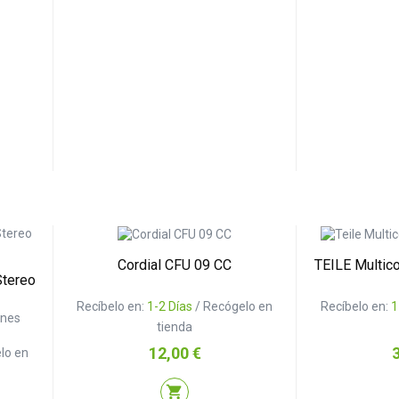
Cordial CFU 09 CC
TEILE Multico
Stereo
Recíbelo en:
1-2 Días
/ Recógelo en
Recíbelo en:
1
ones
tienda
Precio
P
12,00 €
lo en
shopping_cart