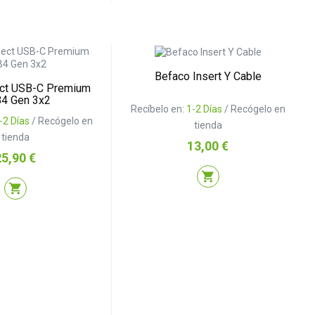
Befaco Insert Y Cable
ct USB-C Premium
4 Gen 3x2
Recíbelo en:
1-2 Días
/ Recógelo en
-2 Días
/ Recógelo en
tienda
tienda
Precio
13,00 €
recio
25,90 €
shopping_cart
shopping_cart