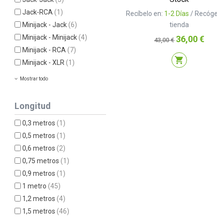
Jack-RCA
(1)
Recíbelo en:
1-2 Días
/ Recóge
Minijack - Jack
(6)
tienda
Minijack - Minijack
(4)
Precio
Precio
36,00 €
43,00 €
base
Minijack - RCA
(7)
shopping_cart
Minijack - XLR
(1)
Mostrar todo
Longitud
0,3 metros
(1)
0,5 metros
(1)
0,6 metros
(2)
0,75 metros
(1)
0,9 metros
(1)
1 metro
(45)
1,2 metros
(4)
1,5 metros
(46)