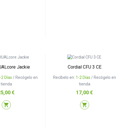
UALcore Jackie
Cordial CFU 3 CE
-2 Días
/ Recógelo en
Recíbelo en:
1-2 Días
/ Recógelo en
tienda
tienda
recio
Precio
25,00 €
17,00 €
shopping_cart
shopping_cart