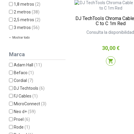
1,8 metros
(2)
2 metros
(38)
DJ TechTools Chroma Cabl
2,5 metros
(2)
C to C 1m Red
3 metros
(56)
Consulta la disponibilidad
Mostrar todo
Precio
30,00 €
Marca
shopping_cart
Adam Hall
(11)
Befaco
(1)
Cordial
(7)
DJ Techtools
(6)
FJ Cables
(1)
MicroConnect
(3)
Neo d+
(59)
Proel
(6)
Rode
(1)