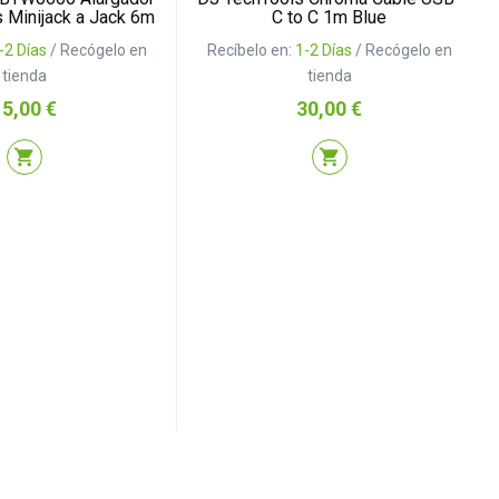
s Minijack a Jack 6m
C to C 1m Blue
-2 Días
/ Recógelo en
Recíbelo en:
1-2 Días
/ Recógelo en
tienda
tienda
recio
Precio
15,00 €
30,00 €
shopping_cart
shopping_cart