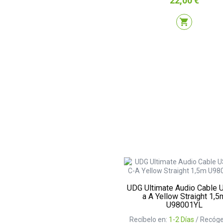
22,00 €
shopping_cart
UDG Ultimate Audio Cable 
a A Yellow Straight 1,5
U98001YL
Recíbelo en:
1-2 Días
/ Recóge