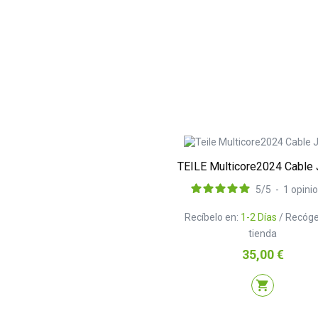
TEILE Multicore2024 Cable 
5
/
5
-
1
opini
Recíbelo en:
1-2 Días
/ Recóge
tienda
Precio
35,00 €
shopping_cart