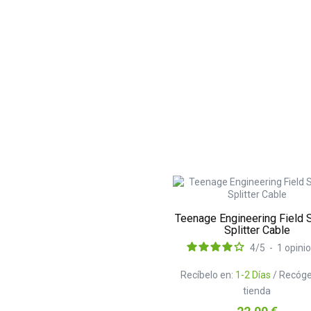
Teenage Engineering Field 
Splitter Cable
4
/
5
-
1
opini
Recíbelo en:
1-2 Días
/ Recóge
tienda
Precio