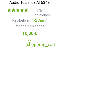
Audio Technica AT634a
5
/
5
-
1
opiniones
Recíbelo en:
1-2 Días
/
Recógelo en tienda
Precio
10,00 €
shopping_cart