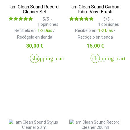
am Clean Sound Record
am Clean Sound Carbon
Cleaner Set
Fibre Vinyl Brush
5
/
5
-
5
/
5
-
1
opiniones
1
opiniones
Recíbelo en:
1-2 Días
/
Recíbelo en:
1-2 Días
/
Recógelo en tienda
Recógelo en tienda
Precio
Precio
30,00 €
15,00 €
shopping_cart
shopping_cart