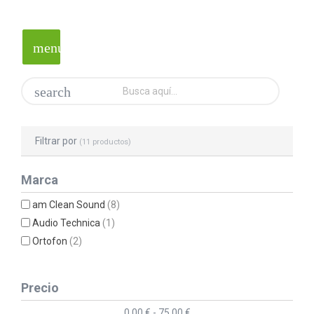
menu
search
Filtrar por
(11 productos)
Marca
am Clean Sound
(8)
Audio Technica
(1)
Ortofon
(2)
Precio
0,00 € - 75,00 €