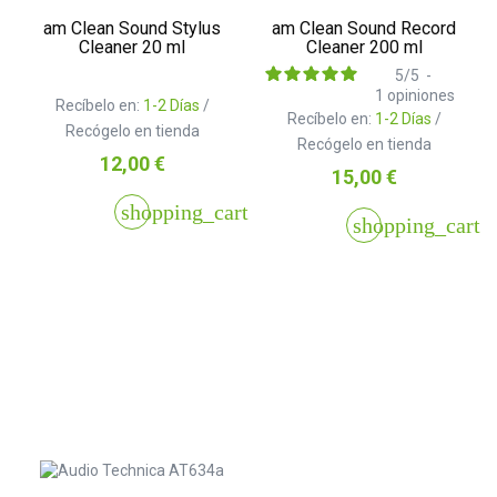
am Clean Sound Stylus
am Clean Sound Record
Cleaner 20 ml
Cleaner 200 ml
5
/
5
-
1
opiniones
Recíbelo en:
1-2 Días
/
Recíbelo en:
1-2 Días
/
Recógelo en tienda
Recógelo en tienda
Precio
12,00 €
Precio
15,00 €
shopping_cart
shopping_cart