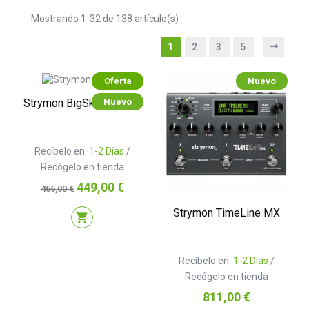
Mostrando 1-32 de 138 artículo(s)
…
1
2
3
5
Oferta
Nuevo
Nuevo
Strymon BigSky B-Stock
Recíbelo en:
1-2 Días
/
Recógelo en tienda
Precio
Precio
449,00 €
466,00 €
base
Strymon TimeLine MX
shopping_cart
Recíbelo en:
1-2 Días
/
Recógelo en tienda
Precio
811,00 €