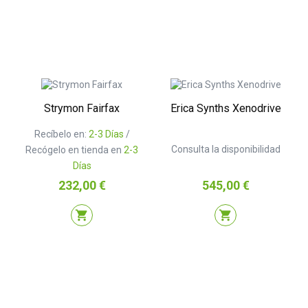
Strymon Fairfax
Erica Synths Xenodrive
Recíbelo en:
2-3 Días
/
Consulta la disponibilidad
Recógelo en tienda en
2-3
Días
Precio
Precio
232,00 €
545,00 €
shopping_cart
shopping_cart