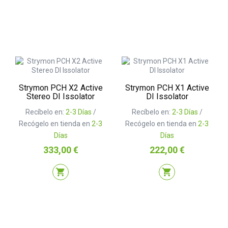
Strymon PCH X2 Active
Strymon PCH X1 Active
Stereo DI Issolator
DI Issolator
Recíbelo en:
2-3 Días
/
Recíbelo en:
2-3 Días
/
Recógelo en tienda en
2-3
Recógelo en tienda en
2-3
Días
Días
Precio
Precio
333,00 €
222,00 €
shopping_cart
shopping_cart