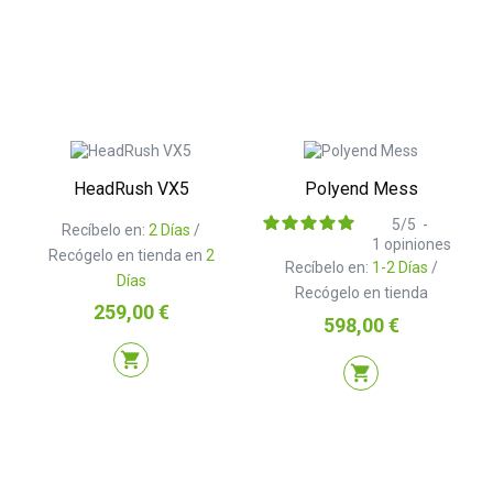
HeadRush VX5
Polyend Mess
5
/
5
-
Recíbelo en:
2 Días
/
1
opiniones
Recógelo en tienda en
2
Recíbelo en:
1-2 Días
/
Días
Recógelo en tienda
Precio
259,00 €
Precio
598,00 €
shopping_cart
shopping_cart