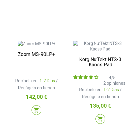
Zoom MS-90LP+
Korg Nu:Tekt NTS-3
Kaoss Pad
4
/
5
-
Recíbelo en:
1-2 Días
/
2
opiniones
Recógelo en tienda
Recíbelo en:
1-2 Días
/
Precio
142,00 €
Recógelo en tienda
Precio
135,00 €
shopping_cart
shopping_cart