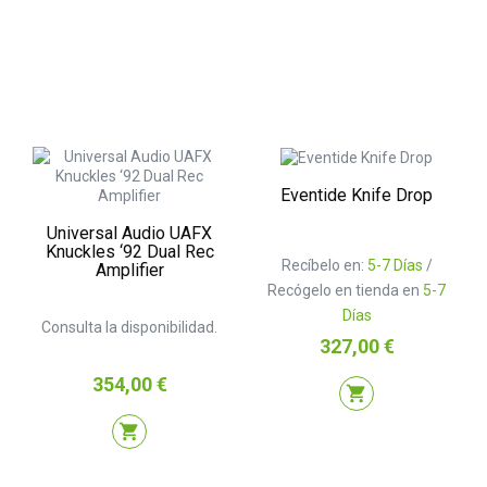
Eventide Knife Drop
Universal Audio UAFX
Knuckles ‘92 Dual Rec
Recíbelo en:
5-7 Días
/
Amplifier
Recógelo en tienda en
5-7
Días
Consulta la disponibilidad.
Precio
327,00 €
Precio
354,00 €
shopping_cart
shopping_cart