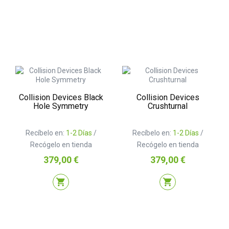
Collision Devices Black
Collision Devices
Hole Symmetry
Crushturnal
Recíbelo en:
1-2 Días
/
Recíbelo en:
1-2 Días
/
Recógelo en tienda
Recógelo en tienda
Precio
Precio
379,00 €
379,00 €
shopping_cart
shopping_cart