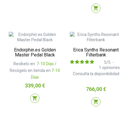
shopping_cart
Endorphin.es Golden
Erica Synths Resonant
Master Pedal Black
Filterbank
5
/
5
-
Recíbelo en:
7-10 Días
/
1
opiniones
Recógelo en tienda en
7-10
Consulta la disponibilidad
Días
Precio
339,00 €
Precio
766,00 €
shopping_cart
shopping_cart