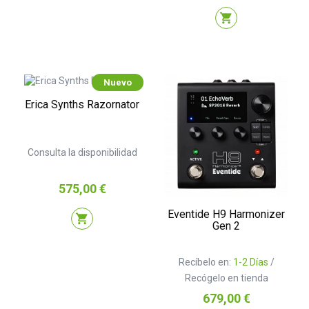
shopping_cart
Nuevo
Erica Synths Razornator
Consulta la disponibilidad
Precio
575,00 €
Eventide H9 Harmonizer
shopping_cart
Gen 2
Recíbelo en:
1-2 Días
/
Recógelo en tienda
Precio
679,00 €