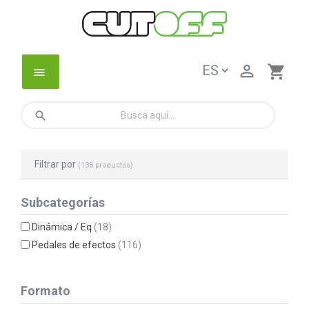

shopping_cart
menu
search
Filtrar por
(138 productos)
Subcategorías
Dinámica / Eq
(18)
Pedales de efectos
(116)
Formato