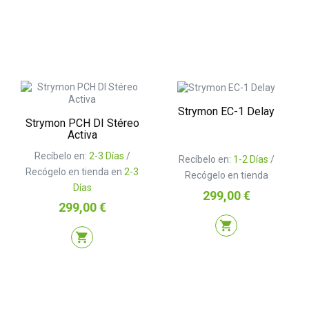
Strymon EC-1 Delay
Strymon PCH DI Stéreo
Activa
Recíbelo en:
2-3 Días
/
Recíbelo en:
1-2 Días
/
Recógelo en tienda en
2-3
Recógelo en tienda
Días
Precio
299,00 €
Precio
299,00 €
shopping_cart
shopping_cart