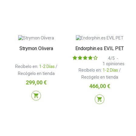
Strymon Olivera
Endorphin.es EVIL PET
4
/
5
-
1
opiniones
Recíbelo en:
1-2 Días
/
Recíbelo en:
1-2 Días
/
Recógelo en tienda
Recógelo en tienda
Precio
299,00 €
Precio
466,00 €
shopping_cart
shopping_cart