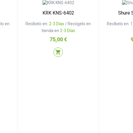
KRK KNS-6402
Shure
lo en
Recíbelo en:
2-3 Días
/ Recógelo en
Recíbelo en:
1
tienda en
2-3 Días
Precio
P
75,00 €
shopping_cart