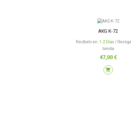
AKG K-72
Recíbelo en:
1-2 Días
/ Recóge
tienda
Precio
47,00 €
shopping_cart