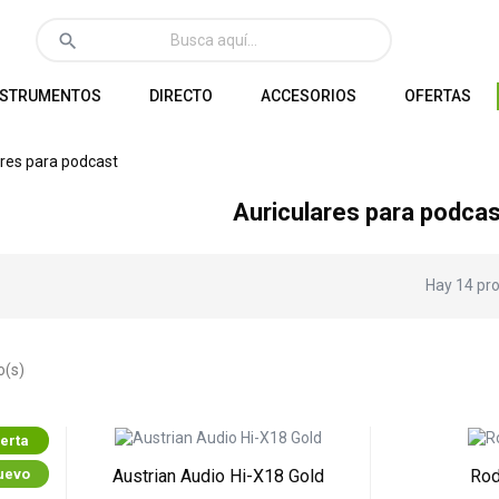
search
NSTRUMENTOS
DIRECTO
ACCESORIOS
OFERTAS
ares para podcast
Auriculares para podcas
Hay 14 pr
o(s)
erta
uevo
tock
Austrian Audio Hi-X18 Gold
Ro