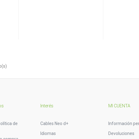
o(s)
os
Interés
MI CUENTA
olítica de
Cables Neo d+
Información pe
Idiomas
Devoluciones
de compra