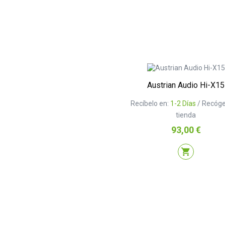
Austrian Audio Hi-X15
Recíbelo en:
1-2 Días
/ Recóge
tienda
Precio
93,00 €
shopping_cart