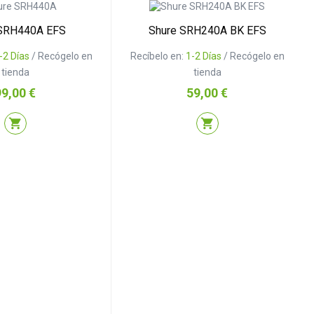
 SRH440A EFS
Shure SRH240A BK EFS
-2 Días
/ Recógelo en
Recíbelo en:
1-2 Días
/ Recógelo en
tienda
tienda
recio
Precio
99,00 €
59,00 €
shopping_cart
shopping_cart