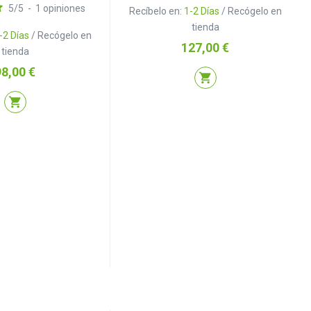
5
/
5
-
1
opiniones
Recíbelo en:
1-2 Días
/ Recógelo en
tienda
-2 Días
/ Recógelo en
Precio
127,00 €
tienda
recio
98,00 €
shopping_cart
shopping_cart