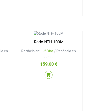
Rode NTH-100M
lo en
Recíbelo en:
1-2 Días
/ Recógelo en
tienda
Precio
159,00 €
shopping_cart