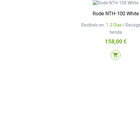
Rode NTH-100 White
Recíbelo en:
1-2 Días
/ Recóge
tienda
Precio
158,00 €
shopping_cart