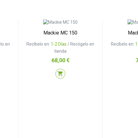
Mackie MC 150
Mac
lo en
Recíbelo en:
1-2 Días
/ Recógelo en
Recíbelo en:
1
tienda
Precio
P
68,00 €
shopping_cart