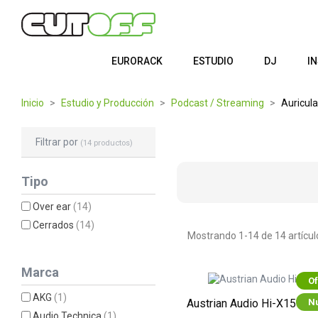
EURORACK
ESTUDIO
DJ
I
Inicio
Estudio y Producción
Podcast / Streaming
Auricul
Filtrar por
(14 productos)
Tipo
Over ear
(14)
Cerrados
(14)
Mostrando 1-14 de 14 artícul
Marca
Of
AKG
(1)
N
Austrian Audio Hi-X15 B-S
Audio Technica
(1)