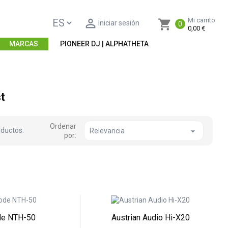

Mi carrito
shopping_cart
Iniciar sesión
0
0,00 €
MARCAS
PIONEER DJ | ALPHATHETA
t
Ordenar
oductos.

Relevancia
por:
de NTH-50
Austrian Audio Hi-X20