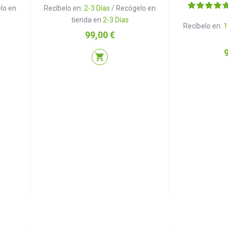
lo en
Recíbelo en:
2-3 Días
/ Recógelo en
tienda en
2-3 Días
Recíbelo en:
1
Precio
99,00 €
P
shopping_cart