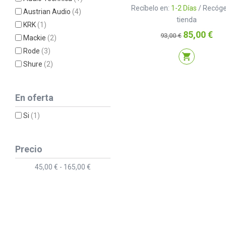
Recíbelo en:
1-2 Días
/ Recóge
Austrian Audio
(4)
tienda
KRK
(1)
Precio
Precio
85,00 €
93,00 €
Mackie
(2)
base
Rode
(3)
shopping_cart
Shure
(2)
En oferta
Si
(1)
Precio
45,00 € - 165,00 €