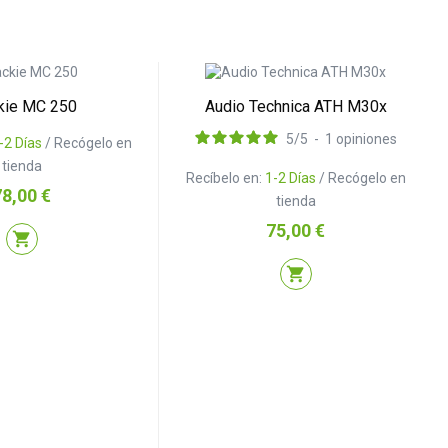
kie MC 250
Audio Technica ATH M30x
5
/
5
-
1
opiniones
-2 Días
/ Recógelo en
tienda
Recíbelo en:
1-2 Días
/ Recógelo en
recio
78,00 €
tienda
Precio
75,00 €
shopping_cart
shopping_cart