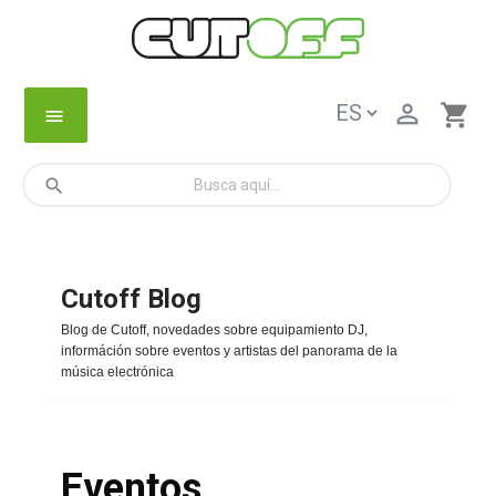

shopping_cart
menu
search
Cutoff Blog
Skip
Blog de Cutoff, novedades sobre equipamiento DJ,
to
információn sobre eventos y artistas del panorama de la
música electrónica
content
Eventos