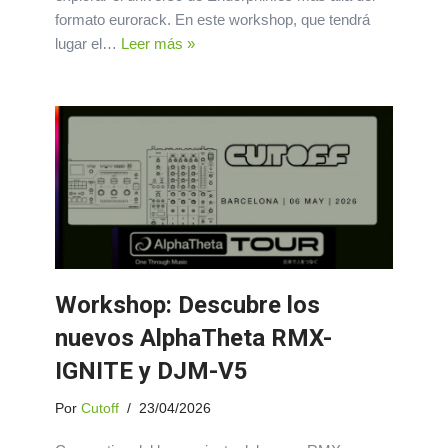
formato eurorack. En este workshop, que tendrá
lugar el…
Leer más »
Workshop: Descubre los
nuevos AlphaTheta RMX-
IGNITE y DJM-V5
Por
Cutoff
23/04/2026