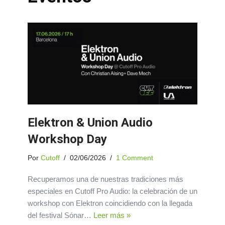
Elektron & Union Audio
Workshop Day
Por
Cutoff
02/06/2026
1 Comment
Recuperamos una de nuestras tradiciones más
especiales en Cutoff Pro Audio: la celebración de un
workshop con Elektron coincidiendo con la llegada
del festival Sónar…
Leer más »