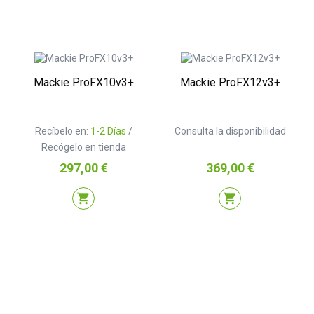
Mackie ProFX10v3+
Mackie ProFX12v3+
Recíbelo en:
1-2 Días
/
Consulta la disponibilidad
Recógelo en tienda
Precio
Precio
297,00 €
369,00 €
shopping_cart
shopping_cart