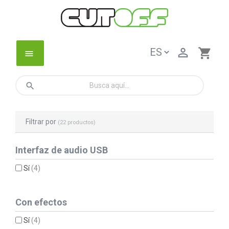

shopping_cart
menu
search
Filtrar por
(22 productos)
Interfaz de audio USB
Sí
(4)
Con efectos
Sí
(4)