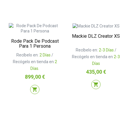
Mackie DLZ Creator XS
Rode Pack De Podcast
Para 1 Persona
Recíbelo en:
2-3 Días
/
Recíbelo en:
2 Días
/
Recógelo en tienda en
2-3
Recógelo en tienda en
2
Días
Días.
Precio
435,00 €
Precio
899,00 €
shopping_cart
shopping_cart