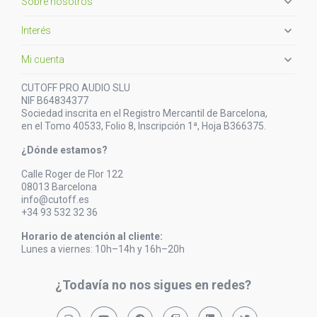

Sobre nosotros

Interés

Mi cuenta
CUTOFF PRO AUDIO SLU
NIF B64834377
Sociedad inscrita en el Registro Mercantil de Barcelona,
en el Tomo 40533, Folio 8, Inscripción 1ª, Hoja B366375.
¿Dónde estamos?
Calle Roger de Flor 122
08013 Barcelona
info@cutoff.es
+34 93 532 32 36
Horario de atención al cliente:
Lunes a viernes: 10h–14h y 16h–20h
¿Todavía no nos sigues en redes?