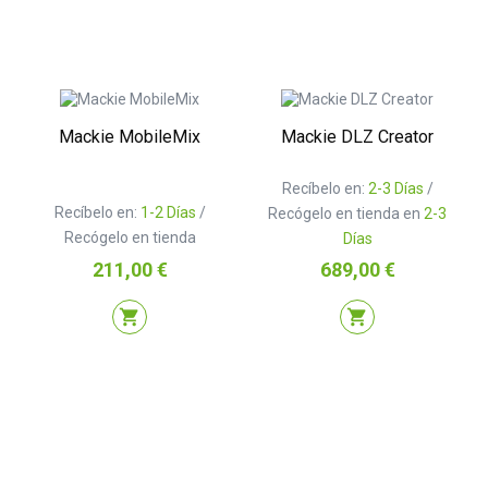
Mackie MobileMix
Mackie DLZ Creator
Recíbelo en:
2-3 Días
/
Recíbelo en:
1-2 Días
/
Recógelo en tienda en
2-3
Recógelo en tienda
Días
Precio
Precio
211,00 €
689,00 €
shopping_cart
shopping_cart