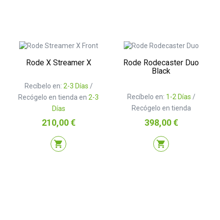
Rode X Streamer X
Rode Rodecaster Duo
Black
Recíbelo en:
2-3 Días
/
Recíbelo en:
1-2 Días
/
Recógelo en tienda en
2-3
Recógelo en tienda
Días
Precio
Precio
210,00 €
398,00 €
shopping_cart
shopping_cart