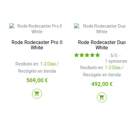
Rode Rodecaster Pro II
Rode Rodecaster Duo
White
White
5
/
5
-
1
opiniones
Recíbelo en:
1-2 Días
/
Recíbelo en:
1-2 Días
/
Recógelo en tienda
Recógelo en tienda
Precio
569,00 €
Precio
492,00 €
shopping_cart
shopping_cart