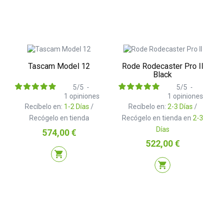
Tascam Model 12
Rode Rodecaster Pro II
Black
5
/
5
-
5
/
5
-
1
opiniones
1
opiniones
Recíbelo en:
1-2 Días
/
Recíbelo en:
2-3 Días
/
Recógelo en tienda
Recógelo en tienda en
2-3
Días
Precio
574,00 €
Precio
522,00 €
shopping_cart
shopping_cart