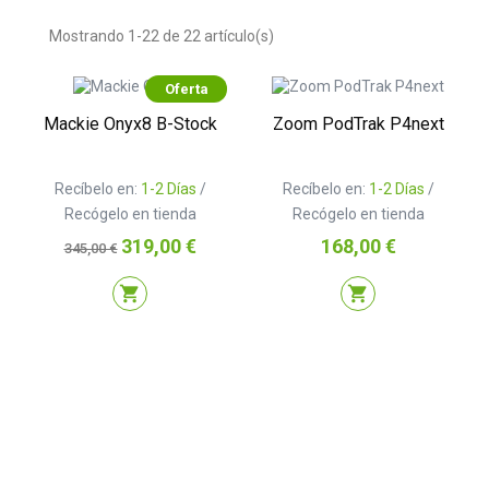
Mostrando 1-22 de 22 artículo(s)
Oferta
Mackie Onyx8 B-Stock
Zoom PodTrak P4next
Recíbelo en:
1-2 Días
/
Recíbelo en:
1-2 Días
/
Recógelo en tienda
Recógelo en tienda
Precio
Precio
Precio
319,00 €
168,00 €
345,00 €
base
shopping_cart
shopping_cart