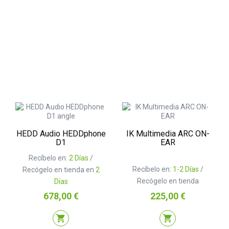
HEDD Audio HEDDphone
IK Multimedia ARC ON-
D1
EAR
Recíbelo en:
2 Días
/
Recíbelo en:
1-2 Días
/
Recógelo en tienda en
2
Recógelo en tienda
Días
Precio
Precio
678,00 €
225,00 €
shopping_cart
shopping_cart