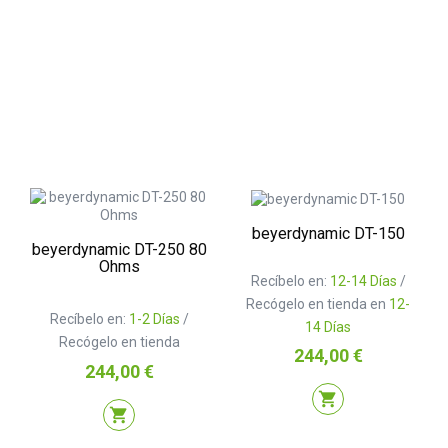
beyerdynamic DT-150
beyerdynamic DT-250 80
Ohms
Recíbelo en:
12-14 Días
/
Recógelo en tienda en
12-
Recíbelo en:
1-2 Días
/
14 Días
Recógelo en tienda
Precio
244,00 €
Precio
244,00 €
shopping_cart
shopping_cart