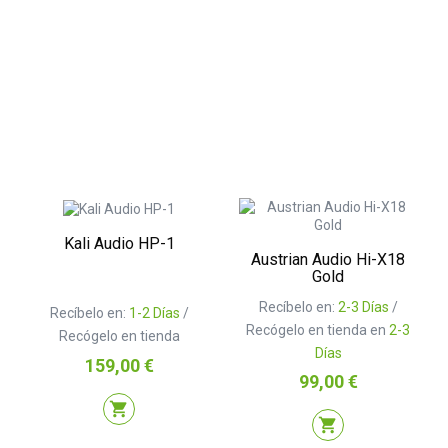
Kali Audio HP-1
Austrian Audio Hi-X18
Gold
Recíbelo en:
2-3 Días
/
Recíbelo en:
1-2 Días
/
Recógelo en tienda en
2-3
Recógelo en tienda
Días
Precio
159,00 €
Precio
99,00 €
shopping_cart
shopping_cart