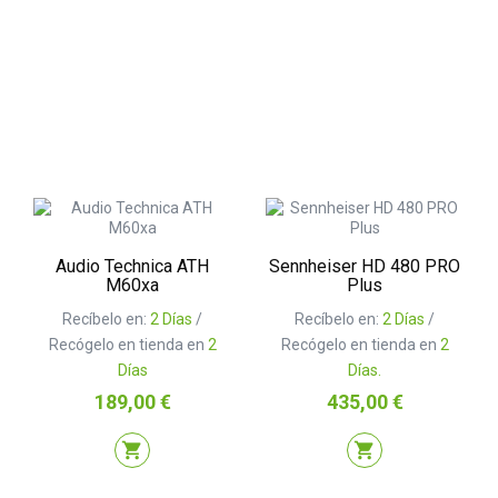
Audio Technica ATH
Sennheiser HD 480 PRO
M60xa
Plus
Recíbelo en:
2 Días
/
Recíbelo en:
2 Días
/
Recógelo en tienda en
2
Recógelo en tienda en
2
Días
Días.
Precio
Precio
189,00 €
435,00 €
shopping_cart
shopping_cart