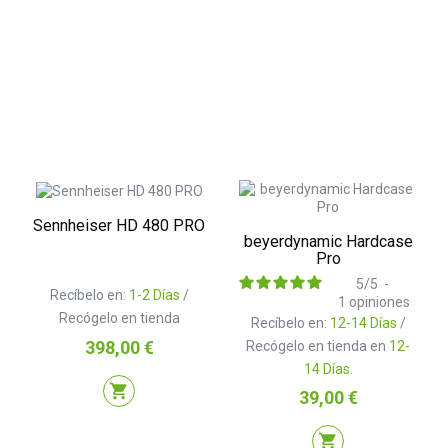
Sennheiser HD 480 PRO
beyerdynamic Hardcase
Pro
5
/
5
-
Recíbelo en:
1-2 Días
/
1
opiniones
Recógelo en tienda
Recíbelo en:
12-14 Días
/
Precio
398,00 €
Recógelo en tienda en
12-
14 Días.
shopping_cart
Precio
39,00 €
shopping_cart