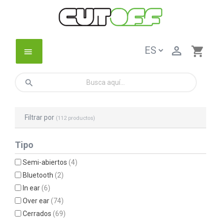

shopping_cart
menu
search
Filtrar por
(112 productos)
Tipo
Semi-abiertos
(4)
Bluetooth
(2)
In ear
(6)
Over ear
(74)
Cerrados
(69)