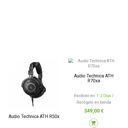
Audio Technica ATH
R70xa
Recíbelo en:
1-2 Días
/
Recógelo en tienda
Precio
349,00 €
Audio Technica ATH R50x
shopping_cart