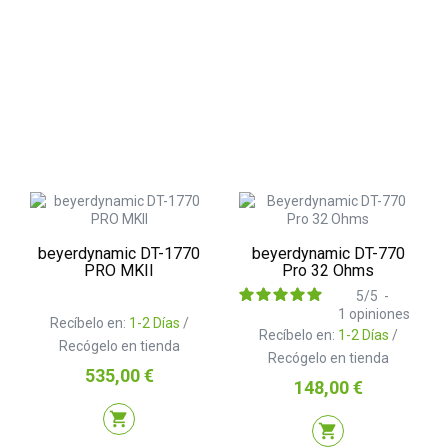
beyerdynamic DT-1770
beyerdynamic DT-770
PRO MKII
Pro 32 Ohms
5
/
5
-
1
opiniones
Recíbelo en:
1-2 Días
/
Recíbelo en:
1-2 Días
/
Recógelo en tienda
Recógelo en tienda
Precio
535,00 €
Precio
148,00 €
shopping_cart
shopping_cart