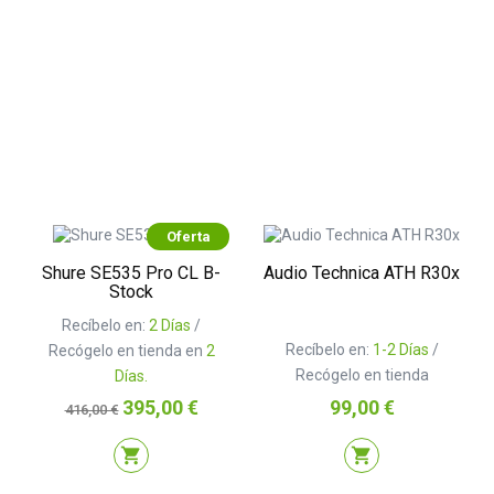
Oferta
Shure SE535 Pro CL B-
Audio Technica ATH R30x
Stock
Recíbelo en:
2 Días
/
Recíbelo en:
1-2 Días
/
Recógelo en tienda en
2
Recógelo en tienda
Días.
Precio
Precio
Precio
395,00 €
99,00 €
416,00 €
base
shopping_cart
shopping_cart