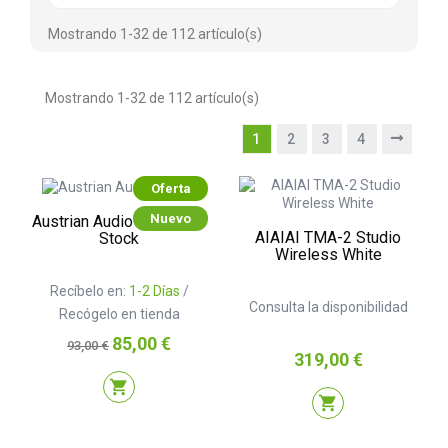
Mostrando 1-32 de 112 artículo(s)
Mostrando 1-32 de 112 artículo(s)
1
2
3
4
Oferta
Nuevo
Austrian Audio Hi-X15 B-
AIAIAI TMA-2 Studio
Stock
Wireless White
Recíbelo en:
1-2 Días
/
Consulta la disponibilidad
Recógelo en tienda
Precio
Precio
85,00 €
93,00 €
Precio
319,00 €
base
shopping_cart
shopping_cart