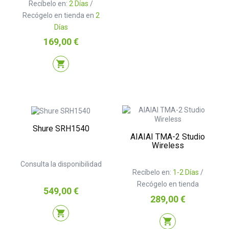
Recíbelo en:
2 Días
/
Recógelo en tienda en
2
Días
Precio
169,00 €
shopping_cart
Shure SRH1540
AIAIAI TMA-2 Studio
Wireless
Consulta la disponibilidad
Recíbelo en:
1-2 Días
/
Recógelo en tienda
Precio
549,00 €
Precio
289,00 €
shopping_cart
shopping_cart