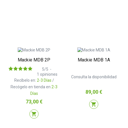
Mackie MDB 2P
Mackie MDB 1A
5
/
5
-
1
opiniones
Consulta la disponibilidad
Recíbelo en:
2-3 Días
/
Recógelo en tienda en
2-3
Precio
89,00 €
Días
Precio
73,00 €
shopping_cart
shopping_cart