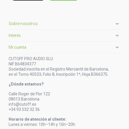

Sobre nosotros

Interés

Mi cuenta
CUTOFF PRO AUDIO SLU
NIF B64834377
Sociedad inscrita en el Registro Mercantil de Barcelona,
en el Tomo 40533, Folio 8, Inscripción 1ª, Hoja B366375.
¿Dónde estamos?
Calle Roger de Flor 122
08013 Barcelona
info@cutoff.es
+34 93 532 32 36
Horario de atención al cliente:
Lunes a viernes: 10h–14h y 16h–20h