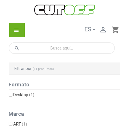

shopping_cart
menu
search
Filtrar por
(11 productos)
Formato
Desktop
(1)
Marca
ART
(1)