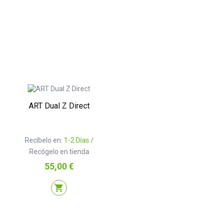
ART Dual Z Direct
Recíbelo en:
1-2 Días
/
Recógelo en tienda
Precio
55,00 €
shopping_cart