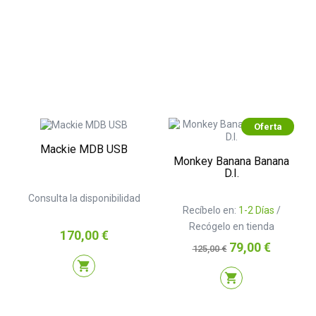
Oferta
Mackie MDB USB
Monkey Banana Banana
D.I.
Consulta la disponibilidad
Recíbelo en:
1-2 Días
/
Recógelo en tienda
Precio
170,00 €
Precio
Precio
79,00 €
125,00 €
base
shopping_cart
shopping_cart