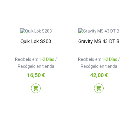
Quik Lok S203
Gravity MS 43 DT B
Recíbelo en:
1-2 Días
/
Recíbelo en:
1-2 Días
/
Recógelo en tienda
Recógelo en tienda
Precio
Precio
16,50 €
42,00 €
shopping_cart
shopping_cart