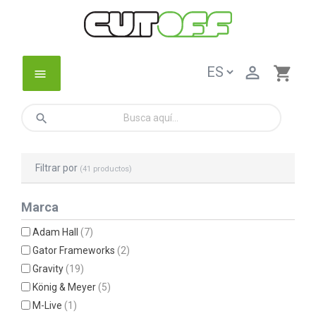

shopping_cart
menu
search
Filtrar por
(41 productos)
Marca
Adam Hall
(7)
Gator Frameworks
(2)
Gravity
(19)
König & Meyer
(5)
M-Live
(1)