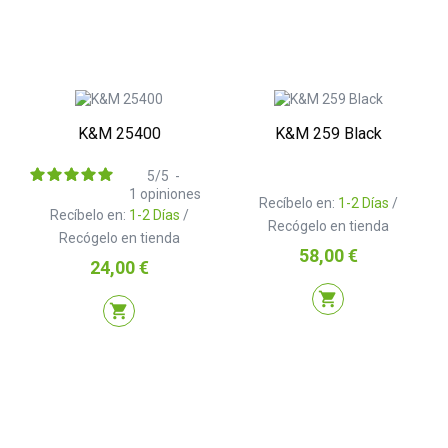
K&M 25400
K&M 259 Black
5
/
5
-
1
opiniones
Recíbelo en:
1-2 Días
/
Recíbelo en:
1-2 Días
/
Recógelo en tienda
Recógelo en tienda
Precio
58,00 €
Precio
24,00 €
shopping_cart
shopping_cart