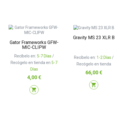
Gravity MS 23 XLR B
Gator Frameworks GFW-
MIC-CLIPW
Recíbelo en:
5-7 Días
/
Recíbelo en:
1-2 Días
/
Recógelo en tienda en
5-7
Recógelo en tienda
Días
Precio
66,00 €
Precio
4,00 €
shopping_cart
shopping_cart