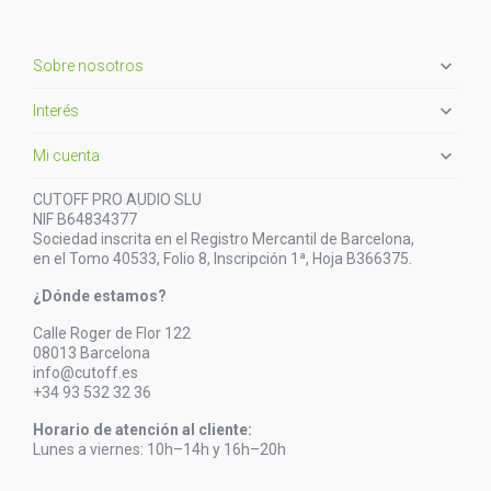

Sobre nosotros

Interés

Mi cuenta
CUTOFF PRO AUDIO SLU
NIF B64834377
Sociedad inscrita en el Registro Mercantil de Barcelona,
en el Tomo 40533, Folio 8, Inscripción 1ª, Hoja B366375.
¿Dónde estamos?
Calle Roger de Flor 122
08013 Barcelona
info@cutoff.es
+34 93 532 32 36
Horario de atención al cliente:
Lunes a viernes: 10h–14h y 16h–20h