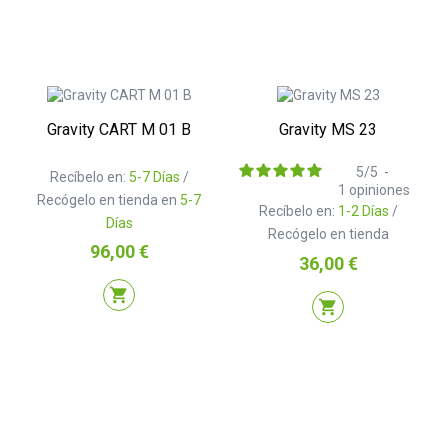
Gravity CART M 01 B
Gravity MS 23
5
/
5
-
Recíbelo en:
5-7 Días
/
1
opiniones
Recógelo en tienda en
5-7
Recíbelo en:
1-2 Días
/
Días
Recógelo en tienda
Precio
96,00 €
Precio
36,00 €
shopping_cart
shopping_cart