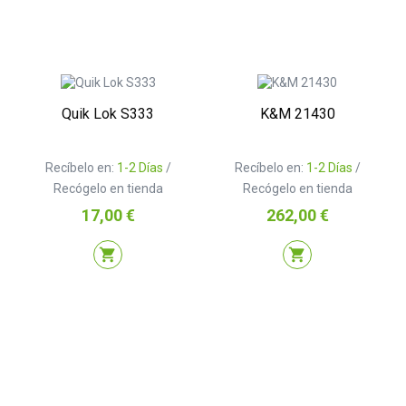
Quik Lok S333
K&M 21430
Recíbelo en:
1-2 Días
/
Recíbelo en:
1-2 Días
/
Recógelo en tienda
Recógelo en tienda
Precio
Precio
17,00 €
262,00 €
shopping_cart
shopping_cart