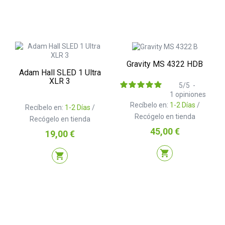
Gravity MS 4322 HDB
Adam Hall SLED 1 Ultra
XLR 3
5
/
5
-
1
opiniones
Recíbelo en:
1-2 Días
/
Recíbelo en:
1-2 Días
/
Recógelo en tienda
Recógelo en tienda
Precio
45,00 €
Precio
19,00 €
shopping_cart
shopping_cart