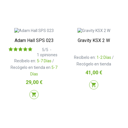
Adam Hall SPS 023
Gravity KSX 2 W
5
/
5
-
1
opiniones
Recíbelo en:
1-2 Días
/
Recíbelo en:
5-7 Días
/
Recógelo en tienda
Recógelo en tienda en
5-7
Precio
41,00 €
Días
Precio
29,00 €
shopping_cart
shopping_cart