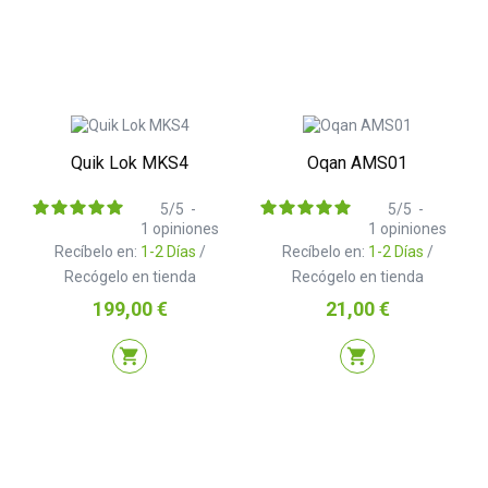
Quik Lok MKS4
Oqan AMS01
5
/
5
-
5
/
5
-
1
opiniones
1
opiniones
Recíbelo en:
1-2 Días
/
Recíbelo en:
1-2 Días
/
Recógelo en tienda
Recógelo en tienda
Precio
Precio
199,00 €
21,00 €
shopping_cart
shopping_cart