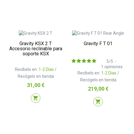
Gravity KSX 2 T
Gravity F T 01
Accesorio reclinable para
soporte KSX
5
/
5
-
1
opiniones
Recíbelo en:
1-2 Días
/
Recíbelo en:
1-2 Días
/
Recógelo en tienda
Recógelo en tienda
Precio
31,00 €
Precio
219,00 €
shopping_cart
shopping_cart