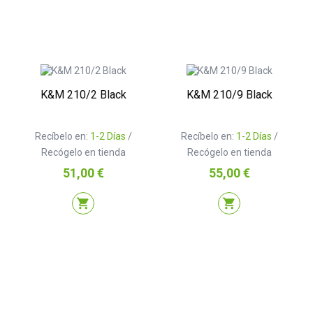
K&M 210/2 Black
K&M 210/9 Black
Recíbelo en:
1-2 Días
/
Recíbelo en:
1-2 Días
/
Recógelo en tienda
Recógelo en tienda
Precio
Precio
51,00 €
55,00 €
shopping_cart
shopping_cart