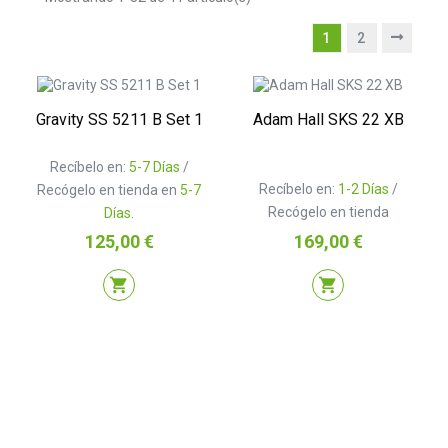
1
2
Gravity SS 5211 B Set 1
Adam Hall SKS 22 XB
Recíbelo en:
5-7 Días
/
Recíbelo en:
1-2 Días
/
Recógelo en tienda en
5-7
Recógelo en tienda
Días.
Precio
Precio
125,00 €
169,00 €
shopping_cart
shopping_cart