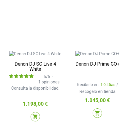
Denon DJ SC Live 4
Denon DJ Prime GO+
White
5
/
5
-
1
opiniones
Recíbelo en:
1-2 Días
/
Consulta la disponibilidad.
Recógelo en tienda
Precio
1.045,00 €
Precio
1.198,00 €
shopping_cart
shopping_cart