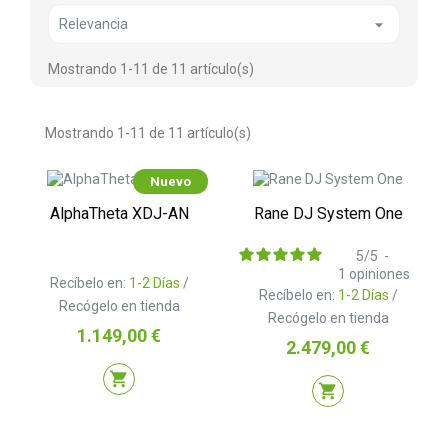

Relevancia
Mostrando 1-11 de 11 artículo(s)
Mostrando 1-11 de 11 artículo(s)
Nuevo
AlphaTheta XDJ-AN
Rane DJ System One
5
/
5
-
1
opiniones
Recíbelo en:
1-2 Días
/
Recíbelo en:
1-2 Días
/
Recógelo en tienda
Recógelo en tienda
Precio
1.149,00 €
Precio
2.479,00 €
shopping_cart
shopping_cart