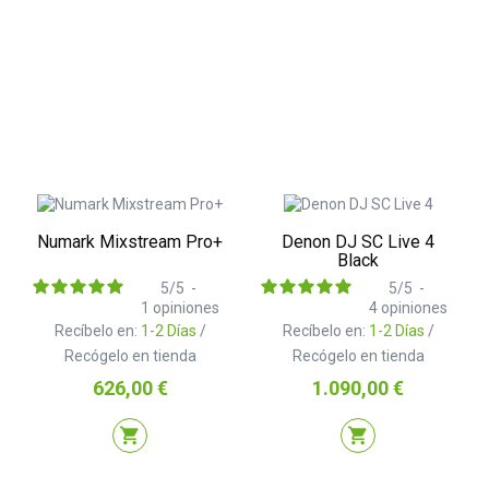
Numark Mixstream Pro+
Denon DJ SC Live 4
Black
5
/
5
-
5
/
5
-
1
opiniones
4
opiniones
Recíbelo en:
1-2 Días
/
Recíbelo en:
1-2 Días
/
Recógelo en tienda
Recógelo en tienda
Precio
Precio
626,00 €
1.090,00 €
shopping_cart
shopping_cart