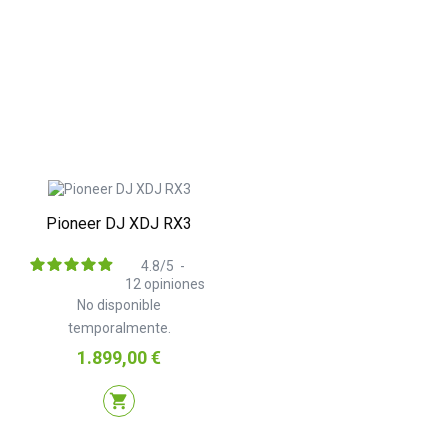
Pioneer DJ XDJ RX3
4.8
/
5
-
12
opiniones
No disponible
temporalmente.
Precio
1.899,00 €
shopping_cart