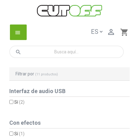

shopping_cart
menu
search
Filtrar por
(11 productos)
Interfaz de audio USB
Sí
(2)
Con efectos
Sí
(1)