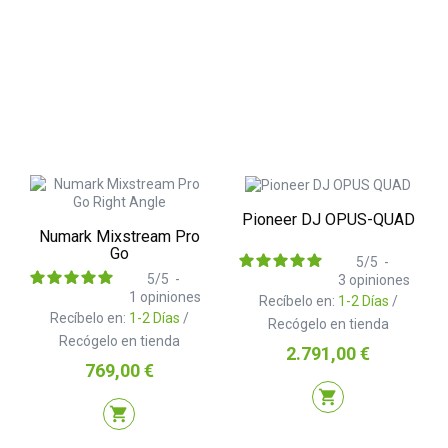
Pioneer DJ OPUS-QUAD
Numark Mixstream Pro
Go
5
/
5
-
5
/
5
-
3
opiniones
1
opiniones
Recíbelo en:
1-2 Días
/
Recíbelo en:
1-2 Días
/
Recógelo en tienda
Recógelo en tienda
Precio
2.791,00 €
Precio
769,00 €
shopping_cart
shopping_cart