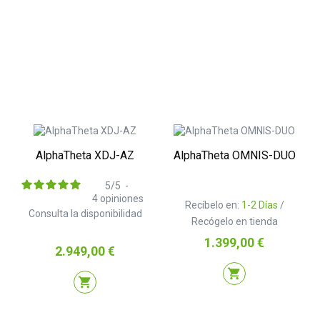
AlphaTheta XDJ-AZ
AlphaTheta OMNIS-DUO
5
/
5
-
4
opiniones
Recíbelo en:
1-2 Días
/
Consulta la disponibilidad
Recógelo en tienda
Precio
1.399,00 €
Precio
2.949,00 €
shopping_cart
shopping_cart