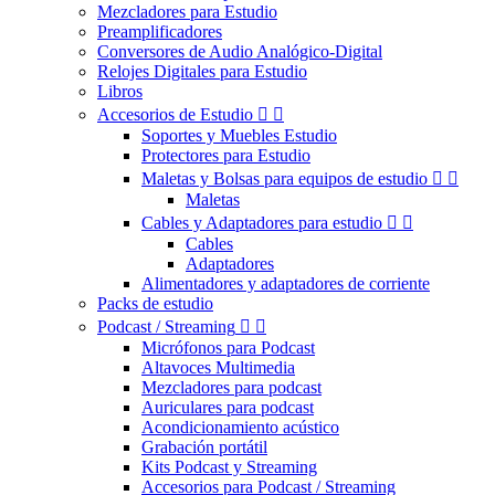
Mezcladores para Estudio
Preamplificadores
Conversores de Audio Analógico-Digital
Relojes Digitales para Estudio
Libros
Accesorios de Estudio


Soportes y Muebles Estudio
Protectores para Estudio
Maletas y Bolsas para equipos de estudio


Maletas
Cables y Adaptadores para estudio


Cables
Adaptadores
Alimentadores y adaptadores de corriente
Packs de estudio
Podcast / Streaming


Micrófonos para Podcast
Altavoces Multimedia
Mezcladores para podcast
Auriculares para podcast
Acondicionamiento acústico
Grabación portátil
Kits Podcast y Streaming
Accesorios para Podcast / Streaming