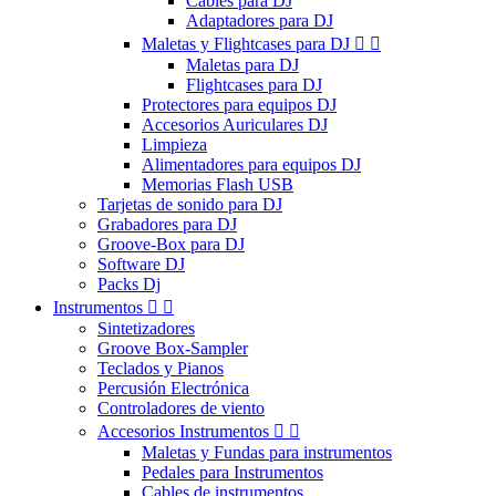
Cables para DJ
Adaptadores para DJ
Maletas y Flightcases para DJ


Maletas para DJ
Flightcases para DJ
Protectores para equipos DJ
Accesorios Auriculares DJ
Limpieza
Alimentadores para equipos DJ
Memorias Flash USB
Tarjetas de sonido para DJ
Grabadores para DJ
Groove-Box para DJ
Software DJ
Packs Dj
Instrumentos


Sintetizadores
Groove Box-Sampler
Teclados y Pianos
Percusión Electrónica
Controladores de viento
Accesorios Instrumentos


Maletas y Fundas para instrumentos
Pedales para Instrumentos
Cables de instrumentos