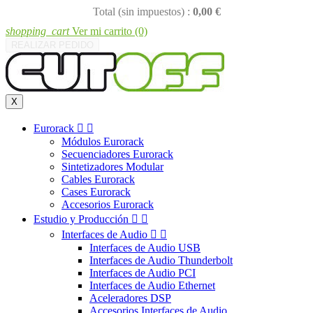
Total (sin impuestos) :
0,00 €
shopping_cart
Ver mi carrito
(0)
REALIZAR PEDIDO
X
Eurorack


Módulos Eurorack
Secuenciadores Eurorack
Sintetizadores Modular
Cables Eurorack
Cases Eurorack
Accesorios Eurorack
Estudio y Producción


Interfaces de Audio


Interfaces de Audio USB
Interfaces de Audio Thunderbolt
Interfaces de Audio PCI
Interfaces de Audio Ethernet
Aceleradores DSP
Accesorios Interfaces de Audio