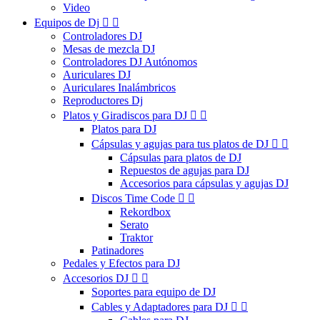
Video
Equipos de Dj


Controladores DJ
Mesas de mezcla DJ
Controladores DJ Autónomos
Auriculares DJ
Auriculares Inalámbricos
Reproductores Dj
Platos y Giradiscos para DJ


Platos para DJ
Cápsulas y agujas para tus platos de DJ


Cápsulas para platos de DJ
Repuestos de agujas para DJ
Accesorios para cápsulas y agujas DJ
Discos Time Code


Rekordbox
Serato
Traktor
Patinadores
Pedales y Efectos para DJ
Accesorios DJ


Soportes para equipo de DJ
Cables y Adaptadores para DJ

