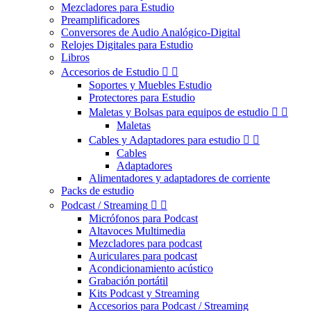
Mezcladores para Estudio
Preamplificadores
Conversores de Audio Analógico-Digital
Relojes Digitales para Estudio
Libros
Accesorios de Estudio


Soportes y Muebles Estudio
Protectores para Estudio
Maletas y Bolsas para equipos de estudio


Maletas
Cables y Adaptadores para estudio


Cables
Adaptadores
Alimentadores y adaptadores de corriente
Packs de estudio
Podcast / Streaming


Micrófonos para Podcast
Altavoces Multimedia
Mezcladores para podcast
Auriculares para podcast
Acondicionamiento acústico
Grabación portátil
Kits Podcast y Streaming
Accesorios para Podcast / Streaming