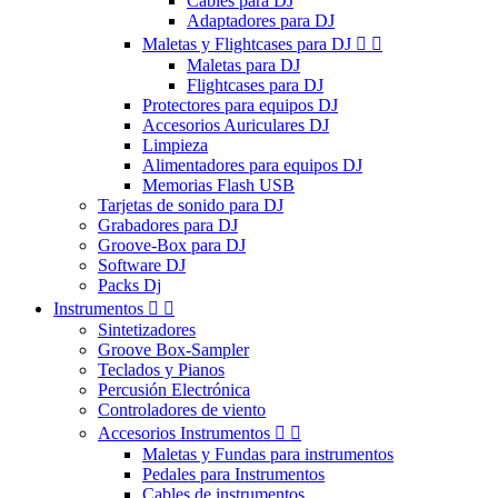
Cables para DJ
Adaptadores para DJ
Maletas y Flightcases para DJ


Maletas para DJ
Flightcases para DJ
Protectores para equipos DJ
Accesorios Auriculares DJ
Limpieza
Alimentadores para equipos DJ
Memorias Flash USB
Tarjetas de sonido para DJ
Grabadores para DJ
Groove-Box para DJ
Software DJ
Packs Dj
Instrumentos


Sintetizadores
Groove Box-Sampler
Teclados y Pianos
Percusión Electrónica
Controladores de viento
Accesorios Instrumentos


Maletas y Fundas para instrumentos
Pedales para Instrumentos
Cables de instrumentos