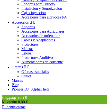
Soportes para Directo
Instalación y Sonorización
Cajas inyección
Accesorios para altavoces PA
Accesorios


Soportes
Accesorios para Auriculares
Accesorios de ordenador
Cables y Adaptadores
Protectores
Maletas
Libros
Protectores Auditivos
Alimentadores de corriente
Ofertas


Ofertas especiales
Outlet
Marcas
Blog
Pioneer DJ | AlphaTheta
shopping_cart
0
Mi carrito
0,00 €

Identificarme