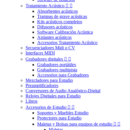
Tratamiento Acústico


Absorbentes acústicos
Trampas de grave acústicas
Kits acústicos completos
Difusores acústicos
Software Calibración Acústica
Aislantes acústicos
Accesorios Tratamiento Acústico
Secuenciadores Midi o CV
Interfaces MIDI
Grabadores digitales


Grabadores portátiles
Grabadores multipista
Accesorios para Grabadores
Mezcladores para Estudio
Preamplificadores
Conversores de Audio Analógico-Digital
Relojes Digitales para Estudio
Libros
Accesorios de Estudio


Soportes y Muebles Estudio
Protectores para Estudio
Maletas y Bolsas para equipos de estudio


Maletas