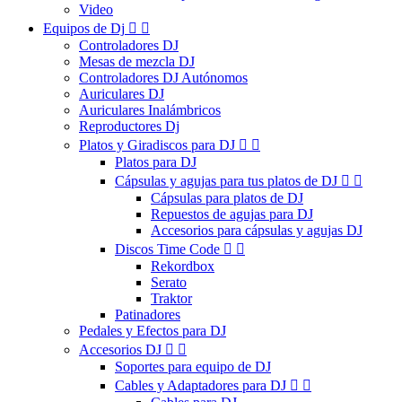
Video
Equipos de Dj


Controladores DJ
Mesas de mezcla DJ
Controladores DJ Autónomos
Auriculares DJ
Auriculares Inalámbricos
Reproductores Dj
Platos y Giradiscos para DJ


Platos para DJ
Cápsulas y agujas para tus platos de DJ


Cápsulas para platos de DJ
Repuestos de agujas para DJ
Accesorios para cápsulas y agujas DJ
Discos Time Code


Rekordbox
Serato
Traktor
Patinadores
Pedales y Efectos para DJ
Accesorios DJ


Soportes para equipo de DJ
Cables y Adaptadores para DJ

