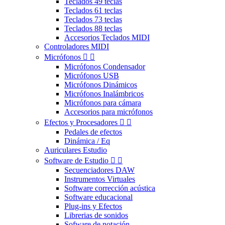
Teclados 49 teclas
Teclados 61 teclas
Teclados 73 teclas
Teclados 88 teclas
Accesorios Teclados MIDI
Controladores MIDI
Micrófonos


Micrófonos Condensador
Micrófonos USB
Micrófonos Dinámicos
Micrófonos Inalámbricos
Micrófonos para cámara
Accesorios para micrófonos
Efectos y Procesadores


Pedales de efectos
Dinámica / Eq
Auriculares Estudio
Software de Estudio


Secuenciadores DAW
Instrumentos Virtuales
Software corrección acústica
Software educacional
Plug-ins y Efectos
Librerias de sonidos
Sofware de notación