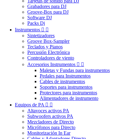
Tarjetas de sonido para DJ
Grabadores para DJ
Groove-Box para DJ
Software DJ
Packs Dj
Instrumentos


Sintetizadores
Groove Box-Sampler
Teclados y Pianos
Percusión Electrónica
Controladores de viento
Accesorios Instrumentos


Maletas y Fundas para instrumentos
Pedales para Instrumentos
Cables de instrumentos
Soportes para instrumentos
Protectores para instrumentos
Alimentadores de instrumento
Equipos de PA


Altavoces activos PA
Subwoofers activos PA
Mezcladores de Directo
Micrófonos para Directo
Monitorización In Ear
Cables y Adaptadores Directo