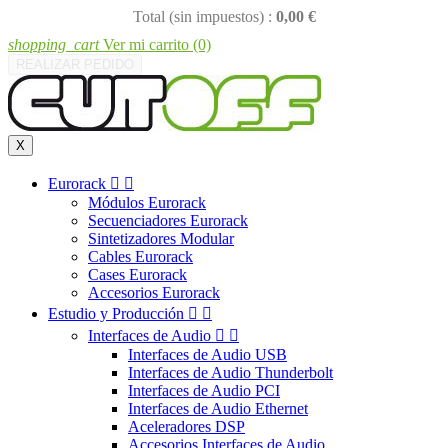
Total (sin impuestos) :
0,00 €
shopping_cart
Ver mi carrito
(0)
REALIZAR PEDIDO
X
Eurorack


Módulos Eurorack
Secuenciadores Eurorack
Sintetizadores Modular
Cables Eurorack
Cases Eurorack
Accesorios Eurorack
Estudio y Producción


Interfaces de Audio


Interfaces de Audio USB
Interfaces de Audio Thunderbolt
Interfaces de Audio PCI
Interfaces de Audio Ethernet
Aceleradores DSP
Accesorios Interfaces de Audio