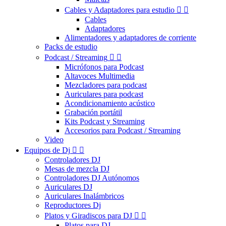
Cables y Adaptadores para estudio


Cables
Adaptadores
Alimentadores y adaptadores de corriente
Packs de estudio
Podcast / Streaming


Micrófonos para Podcast
Altavoces Multimedia
Mezcladores para podcast
Auriculares para podcast
Acondicionamiento acústico
Grabación portátil
Kits Podcast y Streaming
Accesorios para Podcast / Streaming
Video
Equipos de Dj


Controladores DJ
Mesas de mezcla DJ
Controladores DJ Autónomos
Auriculares DJ
Auriculares Inalámbricos
Reproductores Dj
Platos y Giradiscos para DJ


Platos para DJ