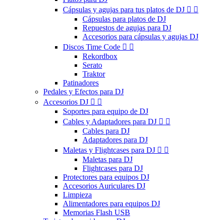
Cápsulas y agujas para tus platos de DJ


Cápsulas para platos de DJ
Repuestos de agujas para DJ
Accesorios para cápsulas y agujas DJ
Discos Time Code


Rekordbox
Serato
Traktor
Patinadores
Pedales y Efectos para DJ
Accesorios DJ


Soportes para equipo de DJ
Cables y Adaptadores para DJ


Cables para DJ
Adaptadores para DJ
Maletas y Flightcases para DJ


Maletas para DJ
Flightcases para DJ
Protectores para equipos DJ
Accesorios Auriculares DJ
Limpieza
Alimentadores para equipos DJ
Memorias Flash USB