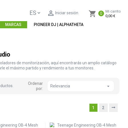

Mi carrito
shopping_cart
Iniciar sesión
0
0,00 €
MARCAS
PIONEER DJ | ALPHATHETA
udio
troladores de monitorización, aquí encontrarás un amplio catálogo
arle el máximo partido y rendimiento a tus monitores.
Ordenar
oductos.

Relevancia
por:
1
2