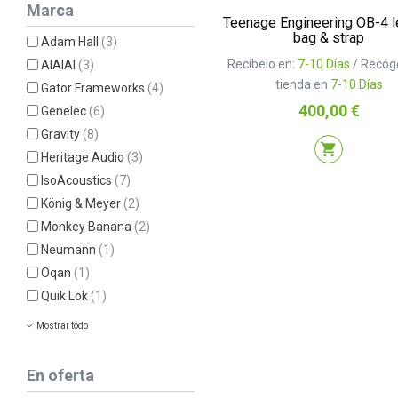
Marca
Teenage Engineering OB-4 l
bag & strap
Adam Hall
(3)
Recíbelo en:
7-10 Días
/ Recóg
AIAIAI
(3)
tienda en
7-10 Días
Gator Frameworks
(4)
Precio
400,00 €
Genelec
(6)
Gravity
(8)
shopping_cart
Heritage Audio
(3)
IsoAcoustics
(7)
König & Meyer
(2)
Monkey Banana
(2)
Neumann
(1)
Oqan
(1)
Quik Lok
(1)
Mostrar todo
En oferta