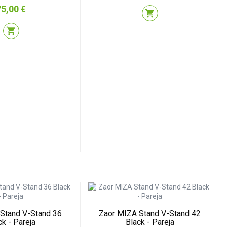
recio
75,00 €
shopping_cart
shopping_cart
Stand V-Stand 36
Zaor MIZA Stand V-Stand 42
ck - Pareja
Black - Pareja