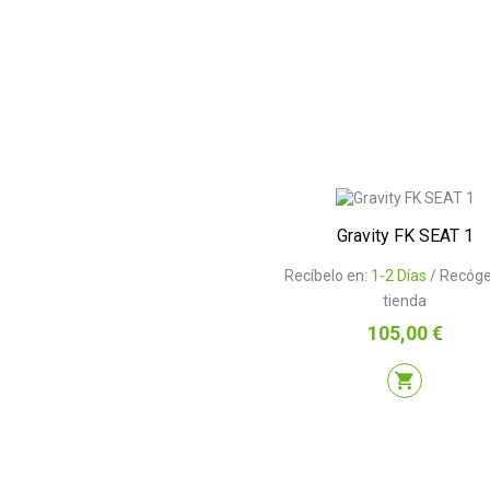
Gravity FK SEAT 1
Recíbelo en:
1-2 Días
/ Recóge
tienda
Precio
105,00 €
shopping_cart