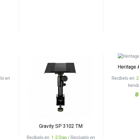
Heritage
lo en
Recíbelo en:
2
tiend
Pr
8
Gravity SP 3102 TM
Recíbelo en:
1-2 Días
/ Recógelo en