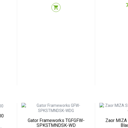
P
shopping_cart
00
Gator Frameworks TGFGFW-
Zaor MIZA 
SPKSTMNDSK-WD
Bla