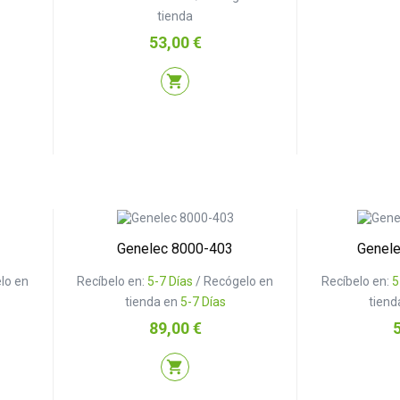
tienda
Precio
53,00 €
shopping_cart
Genelec 8000-403
Genel
lo en
Recíbelo en:
5-7 Días
/ Recógelo en
Recíbelo en:
5
tienda en
5-7 Días
tiend
Precio
P
89,00 €
shopping_cart