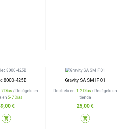
ec 8000-425B
Gravity SA SM IF 01
-7 Días
/ Recógelo en
Recíbelo en:
1-2 Días
/ Recógelo en
a en
5-7 Días
tienda
recio
Precio
59,00 €
25,00 €
shopping_cart
shopping_cart