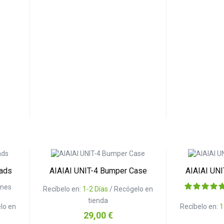
Pads
AIAIAI UNIT-4 Bumper Case
AIAIAI UNI
ones
Recíbelo en:
1-2 Días
/ Recógelo en
tienda
lo en
Recíbelo en:
1
Precio
29,00 €