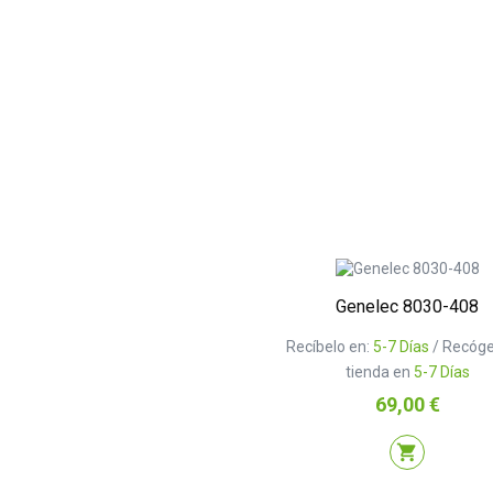
Genelec 8030-408
Recíbelo en:
5-7 Días
/ Recóge
tienda en
5-7 Días
Precio
69,00 €
shopping_cart