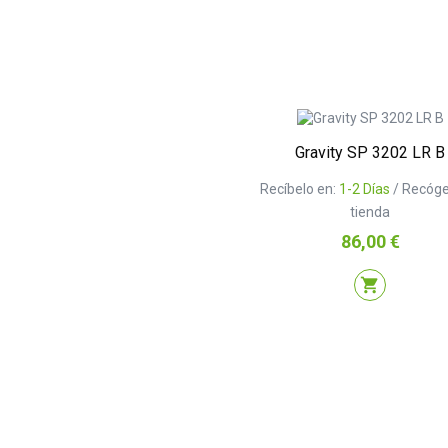
Gravity SP 3202 LR B
Recíbelo en:
1-2 Días
/ Recóge
tienda
Precio
86,00 €
shopping_cart