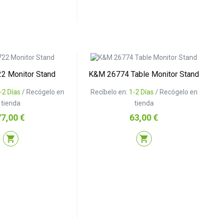
2 Monitor Stand
K&M 26774 Table Monitor Stand
-2 Días
/ Recógelo en
Recíbelo en:
1-2 Días
/ Recógelo en
tienda
tienda
recio
Precio
77,00 €
63,00 €
shopping_cart
shopping_cart