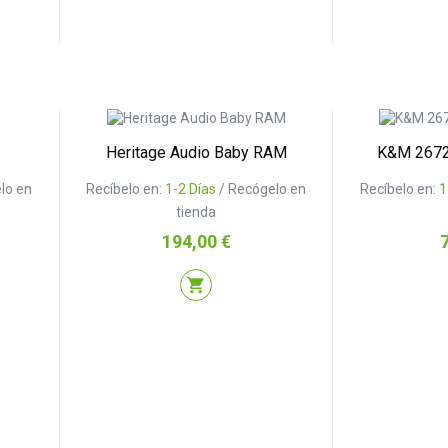
Heritage Audio Baby RAM
K&M 2672
lo en
Recíbelo en:
1-2 Días
/ Recógelo en
Recíbelo en:
1
tienda
Precio
P
194,00 €
shopping_cart