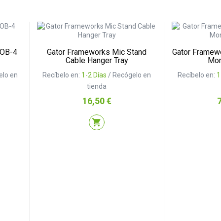
 OB-4
Gator Frameworks Mic Stand
Gator Framew
Cable Hanger Tray
Mon
elo en
Recíbelo en:
1-2 Días
/ Recógelo en
Recíbelo en:
1
tienda
Precio
P
16,50 €
shopping_cart