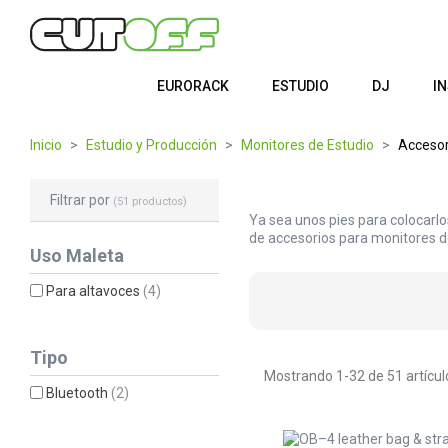
EURORACK
ESTUDIO
DJ
I
Inicio
Estudio y Producción
Monitores de Estudio
Accesor
Filtrar por
(51 productos)
Ya sea unos pies para colocarlo
de accesorios para monitores de
Uso Maleta
Para altavoces
(4)
Tipo
Mostrando 1-32 de 51 artícul
Bluetooth
(2)