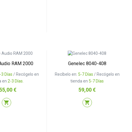
 Audio RAM 2000
Genelec 8040-408
-3 Días
/ Recógelo en
Recíbelo en:
5-7 Días
/ Recógelo en
a en
2-3 Días.
tienda en
5-7 Días
ecio
Precio
55,00 €
59,00 €
shopping_cart
shopping_cart