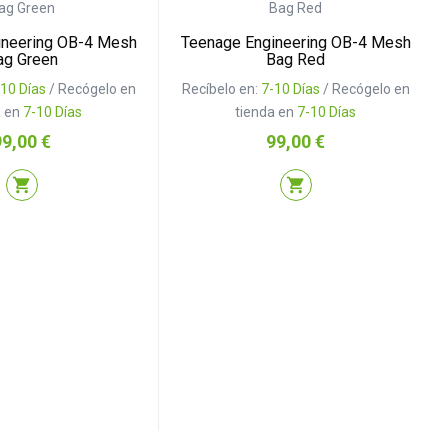
ineering OB-4 Mesh
Teenage Engineering OB-4 Mesh
ag Green
Bag Red
-10 Días
/ Recógelo en
Recíbelo en:
7-10 Días
/ Recógelo en
a en
7-10 Días
tienda en
7-10 Días
recio
Precio
99,00 €
99,00 €
shopping_cart
shopping_cart