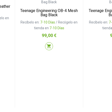
eather
Teenage Engineering OB-4 Mesh
Teenage Eng
Bag Black
B
elo en
Recíbelo en:
7-10 Días
/ Recógelo en
Recíbelo en:
7
tienda en
7-10 Días
tiend
Precio
P
99,00 €
shopping_cart