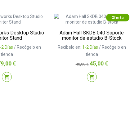
Oferta
orks Desktop Studio
Adam Hall SKDB 040 Soporte
itor Stand
monitor de estudio B-Stock
-2 Días
/ Recógelo en
Recíbelo en:
1-2 Días
/ Recógelo en
tienda
tienda
recio
Precio
Precio
79,00 €
45,00 €
48,00 €
base
shopping_cart
shopping_cart