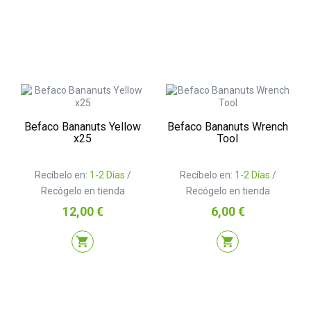
Befaco Bananuts Yellow
Befaco Bananuts Wrench
x25
Tool
Recíbelo en:
1-2 Días
/
Recíbelo en:
1-2 Días
/
Recógelo en tienda
Recógelo en tienda
Precio
Precio
12,00 €
6,00 €
shopping_cart
shopping_cart