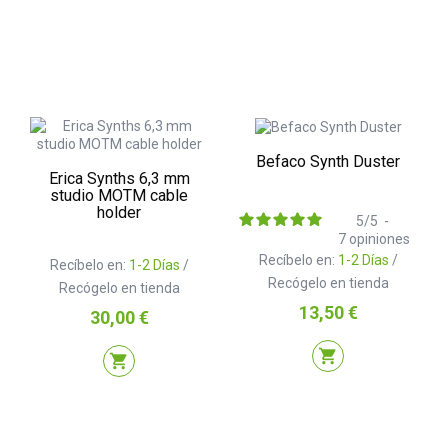
Befaco Synth Duster
Erica Synths 6,3 mm
studio MOTM cable
holder
5
/
5
-
7
opiniones
Recíbelo en:
1-2 Días
/
Recíbelo en:
1-2 Días
/
Recógelo en tienda
Recógelo en tienda
Precio
13,50 €
Precio
30,00 €
shopping_cart
shopping_cart