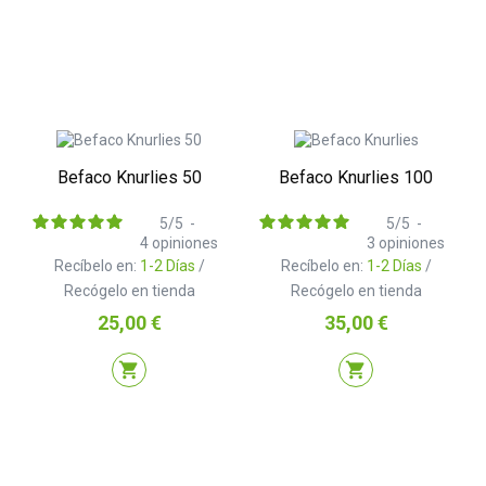
Befaco Knurlies 50
Befaco Knurlies 100
5
/
5
-
5
/
5
-
4
opiniones
3
opiniones
Recíbelo en:
1-2 Días
/
Recíbelo en:
1-2 Días
/
Recógelo en tienda
Recógelo en tienda
Precio
Precio
25,00 €
35,00 €
shopping_cart
shopping_cart