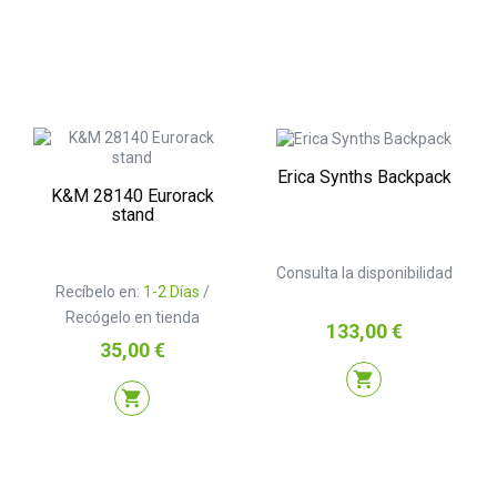
Erica Synths Backpack
K&M 28140 Eurorack
stand
Consulta la disponibilidad
Recíbelo en:
1-2 Días
/
Recógelo en tienda
Precio
133,00 €
Precio
35,00 €
shopping_cart
shopping_cart