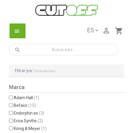

shopping_cart
menu
search
Filtrar por
(23 productos)
Marca
Adam Hall
(1)
Befaco
(15)
Endorphin.es
(3)
Erica Synths
(2)
König & Meyer
(1)