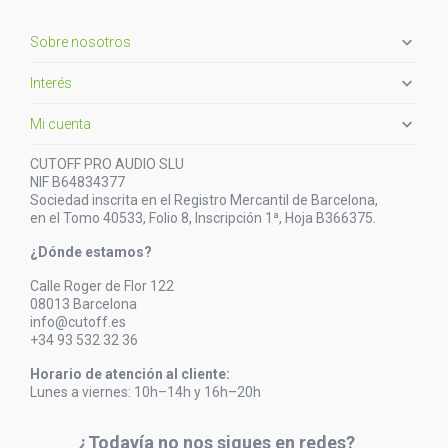

Sobre nosotros

Interés

Mi cuenta
CUTOFF PRO AUDIO SLU
NIF B64834377
Sociedad inscrita en el Registro Mercantil de Barcelona,
en el Tomo 40533, Folio 8, Inscripción 1ª, Hoja B366375.
¿Dónde estamos?
Calle Roger de Flor 122
08013 Barcelona
info@cutoff.es
+34 93 532 32 36
Horario de atención al cliente:
Lunes a viernes: 10h–14h y 16h–20h
¿Todavía no nos sigues en redes?