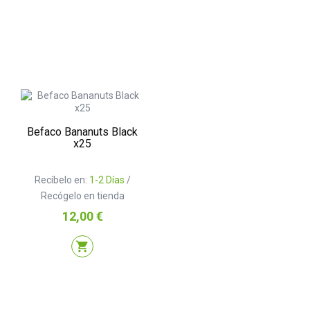
Befaco Bananuts Black
x25
Recíbelo en:
1-2 Días
/
Recógelo en tienda
Precio
12,00 €
shopping_cart