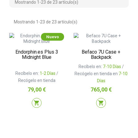
Mostrando 1-23 de 23 artículo(s)
Mostrando 1-23 de 23 artículo(s)
Nuevo
Endorphin.es Plus 3
Befaco 7U Case +
Midnight Blue
Backpack
Recíbelo en:
7-10 Días
/
Recíbelo en:
1-2 Días
/
Recógelo en tienda en
7-10
Recógelo en tienda
Días
Precio
Precio
79,00 €
765,00 €
shopping_cart
shopping_cart