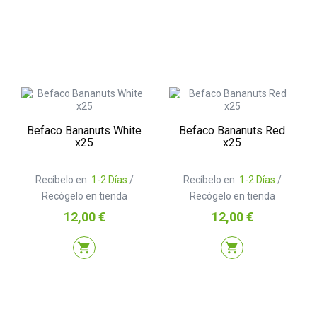
Befaco Bananuts White
Befaco Bananuts Red
x25
x25
Recíbelo en:
1-2 Días
/
Recíbelo en:
1-2 Días
/
Recógelo en tienda
Recógelo en tienda
Precio
Precio
12,00 €
12,00 €
shopping_cart
shopping_cart