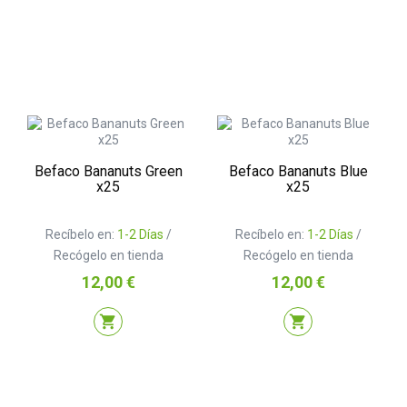
Befaco Bananuts Green
Befaco Bananuts Blue
x25
x25
Recíbelo en:
1-2 Días
/
Recíbelo en:
1-2 Días
/
Recógelo en tienda
Recógelo en tienda
Precio
Precio
12,00 €
12,00 €
shopping_cart
shopping_cart