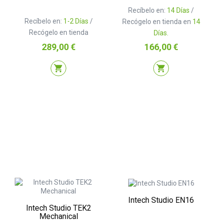
Recíbelo en:
14 Días
/
Recíbelo en:
1-2 Días
/
Recógelo en tienda en
14
Recógelo en tienda
Días.
Precio
Precio
289,00 €
166,00 €
shopping_cart
shopping_cart
Intech Studio EN16
Intech Studio TEK2
Mechanical