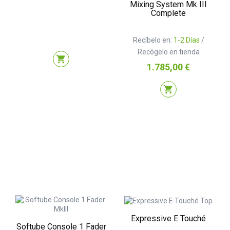
Mixing System Mk III
Complete
Recíbelo en:
1-2 Días
/
Recógelo en tienda
shopping_cart
Precio
1.785,00 €
shopping_cart
Expressive E Touché
Softube Console 1 Fader