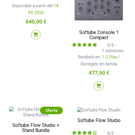
Disponible a partir del
14-
09-2026
Precio
640,00 €
Softube Console 1
shopping_cart
Compact
5
/
5
-
1
opiniones
Recíbelo en:
1-2 Días
/
Recógelo en tienda
Precio
477,00 €
shopping_cart
Oferta
Softube Flow Studio
Softube Flow Studio +
Stand Bundle
4
/
5
-