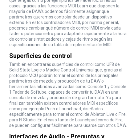
que tengas como por ejemplo los de Faderfox. En estos
casos, gracias a las funciones MIDI Learn que disponen la
mayoría de DAWs podemos fácilmente asignar que
parámetros queremos controlar desde un dispositivo
externo. En estos controladores MIDI, por norma general,
podemos cambiar qué número de control MIDI envía cada
fader o potenciómetro para adaptarlo rápidamente a la hora
de controlar sintetizadores y cajas de ritmo según las
especificaciones de su tabla de implementación MIDI
Superficies de control
También encontrarás superficies de control como UF8 de
Solid State Logic o Mackie Control Universal que, gracias al
protocolo MCU podrán tomar el control de los principales
parámetros de mezcla y producción de tu DAW o
herramientas híbridas avanzadas como Console 1 y Console
1 Fader de Softube, capaces de convertir tu DAW en una
consola de mezcla y producción de gran formato. Ya para
finalizar, también existen controladores MIDI específicos
como por ejemplo Push o Launchpad, diseñados
específicamente para tomar el control de Ableton Live o Fire,
para Fl Studio. En el caso tanto de Launchpad como de Fire,
se pueden configurar fácilmente para usarse con otros DAW.
Interfaces de Audio - Preguntas y