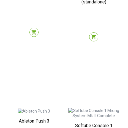
(standalone)
shopping_cart
shopping_cart
Ableton Push 3
Softube Console 1