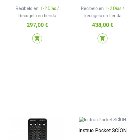
Recíbelo en:
1-2 Días
/
Recíbelo en:
1-2 Días
/
Recógelo en tienda
Recógelo en tienda
Precio
Precio
297,00 €
438,00 €
shopping_cart
shopping_cart
Instruo Pocket SCÍON