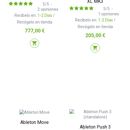
XL MK3
5
/
5
-
5
/
5
-
2
opiniones
1
opiniones
Recíbelo en:
1-2 Días
/
Recíbelo en:
1-2 Días
/
Recógelo en tienda
Recógelo en tienda
Precio
777,00 €
Precio
205,00 €
shopping_cart
shopping_cart
Ableton Move
Ableton Push 3