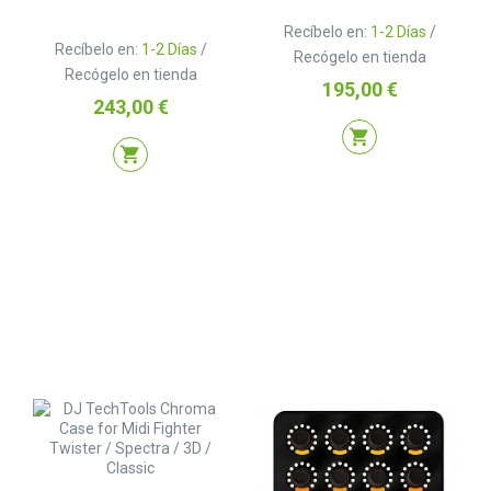
Recíbelo en:
1-2 Días
/
Recíbelo en:
1-2 Días
/
Recógelo en tienda
Recógelo en tienda
Precio
195,00 €
Precio
243,00 €
shopping_cart
shopping_cart