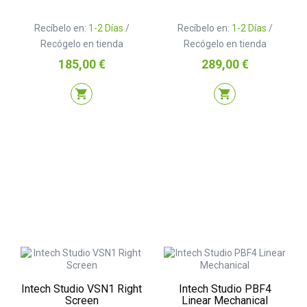
Recíbelo en:
1-2 Días
/
Recíbelo en:
1-2 Días
/
Recógelo en tienda
Recógelo en tienda
Precio
Precio
185,00 €
289,00 €
shopping_cart
shopping_cart
Intech Studio VSN1 Right
Intech Studio PBF4
Screen
Linear Mechanical