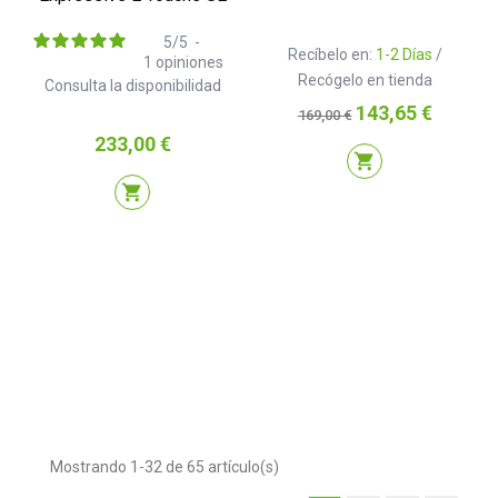
5
/
5
-
Recíbelo en:
1-2 Días
/
1
opiniones
Recógelo en tienda
Consulta la disponibilidad
Precio
Precio
143,65 €
169,00 €
base
Precio
233,00 €
shopping_cart
shopping_cart
Mostrando 1-32 de 65 artículo(s)