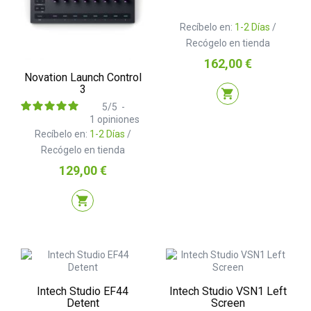
Recíbelo en:
1-2 Días
/
Recógelo en tienda
Precio
162,00 €
Novation Launch Control
3
shopping_cart
5
/
5
-
1
opiniones
Recíbelo en:
1-2 Días
/
Recógelo en tienda
Precio
129,00 €
shopping_cart
Intech Studio EF44
Intech Studio VSN1 Left
Detent
Screen