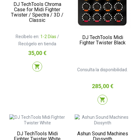
DJ TechTools Chroma
Case for Midi Fighter
Twister / Spectra / 3D /
Classic
Recíbelo en:
1-2 Días
/
DJ TechTools Midi
Fighter Twister Black
Recógelo en tienda
Precio
35,00 €
shopping_cart
Consulta la disponibilidad.
Precio
285,00 €
shopping_cart
DJ TechTools Midi
Ashun Sound Machines
Fighter Twister White
Diosynth