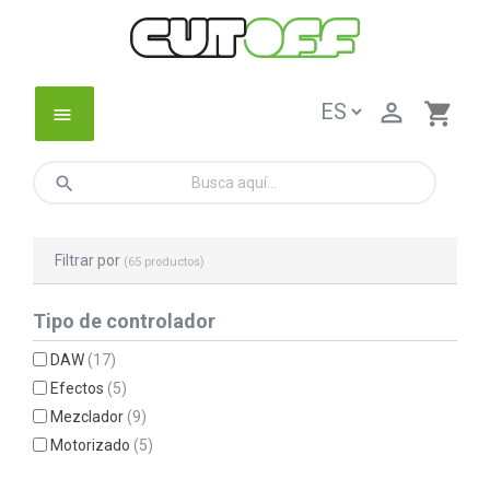

shopping_cart
menu
search
Filtrar por
(65 productos)
Tipo de controlador
DAW
(17)
Efectos
(5)
Mezclador
(9)
Motorizado
(5)