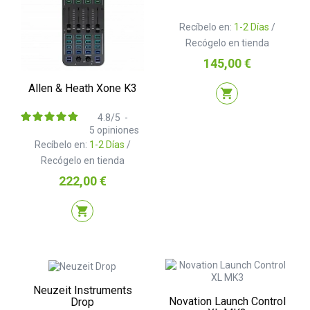
Recíbelo en:
1-2 Días
/
Recógelo en tienda
Precio
145,00 €
Allen & Heath Xone K3
shopping_cart
4.8
/
5
-
5
opiniones
Recíbelo en:
1-2 Días
/
Recógelo en tienda
Precio
222,00 €
shopping_cart
Neuzeit Instruments
Novation Launch Control
Drop