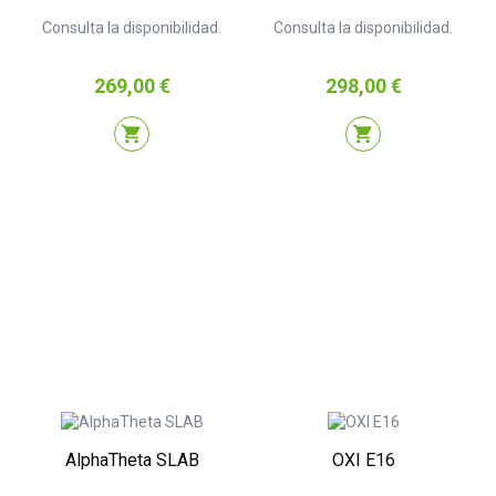
Consulta la disponibilidad.
Consulta la disponibilidad.
Precio
Precio
269,00 €
298,00 €
shopping_cart
shopping_cart
AlphaTheta SLAB
OXI E16