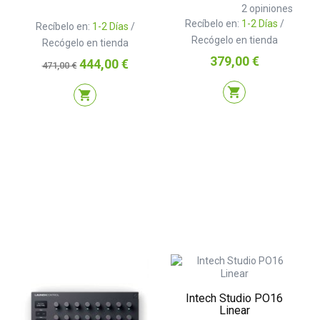
2
opiniones
Recíbelo en:
1-2 Días
/
Recíbelo en:
1-2 Días
/
Recógelo en tienda
Recógelo en tienda
Precio
379,00 €
Precio
Precio
444,00 €
471,00 €
base
shopping_cart
shopping_cart
Intech Studio PO16
Linear