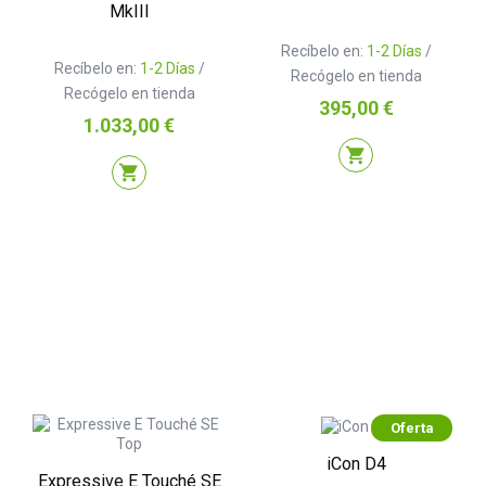
MkIII
Recíbelo en:
1-2 Días
/
Recíbelo en:
1-2 Días
/
Recógelo en tienda
Recógelo en tienda
Precio
395,00 €
Precio
1.033,00 €
shopping_cart
shopping_cart
Oferta
iCon D4
Expressive E Touché SE