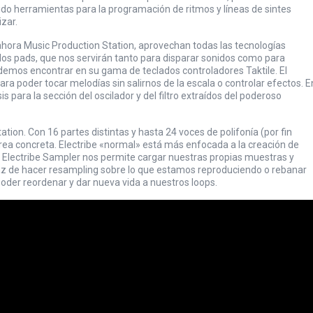
cido herramientas para la programación de ritmos y líneas de sintes
izar.
 ahora Music Production Station, aprovechan todas las tecnologías
 los pads, que nos servirán tanto para disparar sonidos como para
emos encontrar en su gama de teclados controladores Taktile. El
para poder tocar melodías sin salirnos de la escala o controlar efectos. E
esis para la sección del oscilador y del filtro extraídos del poderoso
ion. Con 16 partes distintas y hasta 24 voces de polifonía (por fin
rea concreta.
Electribe
«normal» está más enfocada a la creación de
e
Electribe Sampler
nos permite cargar nuestras propias muestras y
az de hacer resampling sobre lo que estamos reproduciendo o rebanar
poder reordenar y dar nueva vida a nuestros loops.