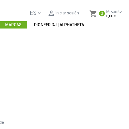

Mi carrito
shopping_cart
Iniciar sesión
0
0,00 €
MARCAS
PIONEER DJ | ALPHATHETA
 de