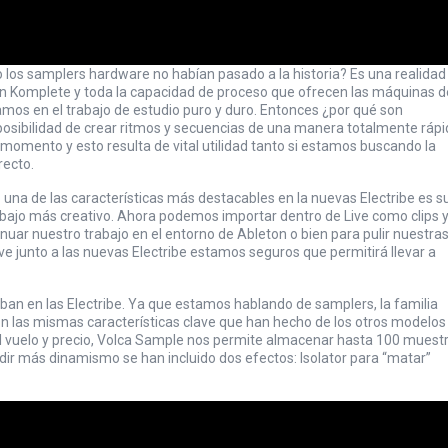
os samplers hardware no habían pasado a la historia? Es una realidad
en
Komplete
y toda la capacidad de proceso que ofrecen las máquinas d
amos en el trabajo de estudio puro y duro. Entonces ¿por qué son
posibilidad de crear ritmos y secuencias de una manera totalmente ráp
 momento y esto resulta de vital utilidad tanto si estamos buscando la
recto.
una de las características más destacables en la nuevas Electribe es s
rabajo más creativo. Ahora podemos importar dentro de Live como clips 
nuar nuestro trabajo en el entorno de Ableton o bien para pulir nuestra
ve
junto a las nuevas Electribe estamos seguros que permitirá llevar a
n en las Electribe. Ya que estamos hablando de samplers, la familia
on las mismas características clave que han hecho de los otros modelos
l vuelo y precio, Volca Sample nos permite almacenar hasta 100 muest
adir más dinamismo se han incluido dos efectos: Isolator para “matar”