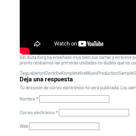
Sin duda Korg ha enseñado muy bien sus cartas y en breve p
pronto recibamos las primeras unidades no dudéis que os co
Tags:
ableton
Electribe
Komplete
live
Music
Production
Sample
S
Deja una respuesta
Tu dirección de correo electrónico no será publicada.
Los cam
Nombre
*
Correo electrónico
*
Web