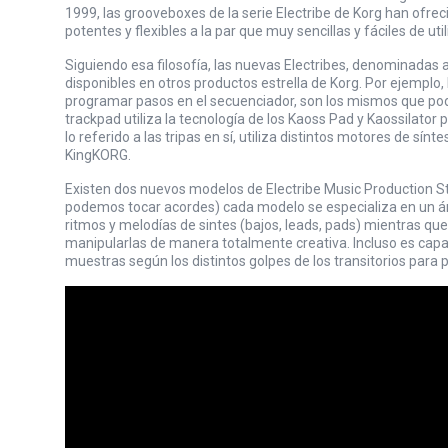
1999, las grooveboxes de la serie Electribe de Korg han ofre
potentes y flexibles a la par que muy sencillas y fáciles de util
Siguiendo esa filosofía, las nuevas Electribes, denominadas
disponibles en otros productos estrella de Korg. Por ejemplo,
programar pasos en el secuenciador, son los mismos que pod
trackpad utiliza la tecnología de los Kaoss Pad y Kaossilator 
lo referido a las tripas en sí, utiliza distintos motores de sínt
KingKORG.
Existen dos nuevos modelos de Electribe Music Production Stat
podemos tocar acordes) cada modelo se especializa en un á
ritmos y melodías de sintes (bajos, leads, pads) mientras qu
manipularlas de manera totalmente creativa. Incluso es cap
muestras según los distintos golpes de los transitorios para 