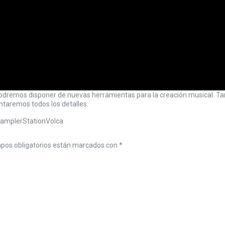
odremos disponer de nuevas herramientas para la creación musical. Ta
ntaremos todos los detalles.
ampler
Station
Volca
pos obligatorios están marcados con
*