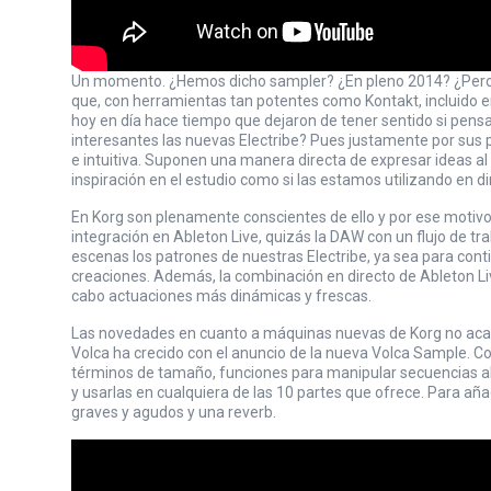
Un momento. ¿Hemos dicho sampler? ¿En pleno 2014? ¿Pero l
que, con herramientas tan potentes como Kontakt, incluido 
hoy en día hace tiempo que dejaron de tener sentido si pens
interesantes las nuevas Electribe? Pues justamente por sus 
e intuitiva. Suponen una manera directa de expresar ideas al
inspiración en el estudio como si las estamos utilizando en di
En Korg son plenamente conscientes de ello y por ese motivo 
integración en
Ableton Live
, quizás la DAW con un flujo de t
escenas los patrones de nuestras Electribe, ya sea para conti
creaciones. Además, la combinación en directo de
Ableton Li
cabo actuaciones más dinámicas y frescas.
Las novedades en cuanto a máquinas nuevas de Korg no acaba
Volca ha crecido con el anuncio de la nueva
Volca Sample
. C
términos de tamaño, funciones para manipular secuencias a
y usarlas en cualquiera de las 10 partes que ofrece. Para añ
graves y agudos y una reverb.