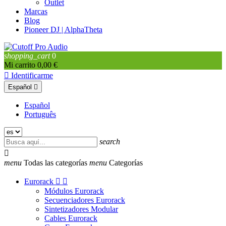
Outlet
Marcas
Blog
Pioneer DJ | AlphaTheta
shopping_cart
0
Mi carrito
0,00 €

Identificarme
Español

Español
Português
search

menu
Todas las categorías
menu
Categorías
Eurorack


Módulos Eurorack
Secuenciadores Eurorack
Sintetizadores Modular
Cables Eurorack