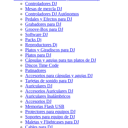
Controladores DJ
Mesas de mezcla DJ
Controladores DJ Autónomos
Pedales y Efectos para DJ
Grabadores para DJ
Groove-Box para DJ
Software DJ
Packs Dj
Reproductores Dj
Platos y Giradiscos para DJ
Platos para DJ
Cápsulas y agujas para tus platos de DJ
Discos Time Code
Patinadores
Accesorios para cápsulas y agujas DJ
Tarjetas de sonido para DJ
Auriculares DJ
Accesorios Auriculares DJ
Auriculares Inalámbricos
Accesorios DJ
Memorias Flash USB
Protectores para equipos DJ
Soportes para equipo de DJ
Maletas y Flightcases para DJ
Cables para DJ