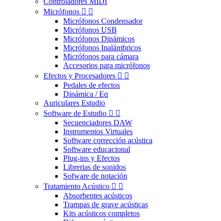
Controladores MIDI
Micrófonos


Micrófonos Condensador
Micrófonos USB
Micrófonos Dinámicos
Micrófonos Inalámbricos
Micrófonos para cámara
Accesorios para micrófonos
Efectos y Procesadores


Pedales de efectos
Dinámica / Eq
Auriculares Estudio
Software de Estudio


Secuenciadores DAW
Instrumentos Virtuales
Software corrección acústica
Software educacional
Plug-ins y Efectos
Librerias de sonidos
Sofware de notación
Tratamiento Acústico


Absorbentes acústicos
Trampas de grave acústicas
Kits acústicos completos