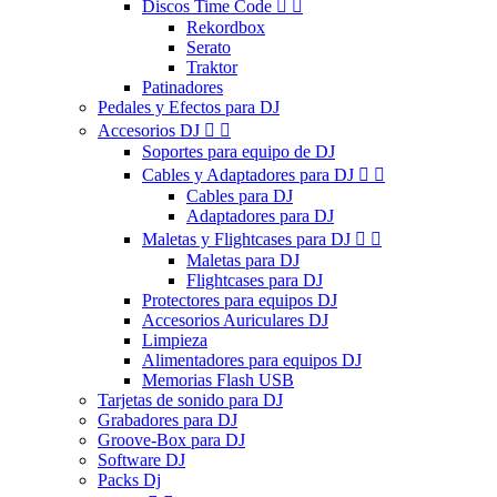
Discos Time Code


Rekordbox
Serato
Traktor
Patinadores
Pedales y Efectos para DJ
Accesorios DJ


Soportes para equipo de DJ
Cables y Adaptadores para DJ


Cables para DJ
Adaptadores para DJ
Maletas y Flightcases para DJ


Maletas para DJ
Flightcases para DJ
Protectores para equipos DJ
Accesorios Auriculares DJ
Limpieza
Alimentadores para equipos DJ
Memorias Flash USB
Tarjetas de sonido para DJ
Grabadores para DJ
Groove-Box para DJ
Software DJ
Packs Dj