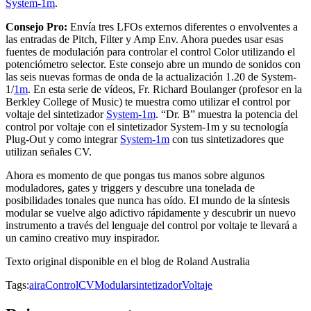
System-1m
.
Consejo Pro:
Envía tres LFOs externos diferentes o envolventes a
las entradas de Pitch, Filter y Amp Env. Ahora puedes usar esas
fuentes de modulación para controlar el control Color utilizando el
potenciómetro selector. Este consejo abre un mundo de sonidos con
las seis nuevas formas de onda de la actualización 1.20 de System-
1/
1m
. En esta serie de vídeos, Fr. Richard Boulanger (profesor en la
Berkley College of Music) te muestra como utilizar el control por
voltaje del sintetizador
System-1m
. “Dr. B” muestra la potencia del
control por voltaje con el sintetizador System-1m y su tecnología
Plug-Out y como integrar
System-1m
con tus sintetizadores que
utilizan señales CV.
Ahora es momento de que pongas tus manos sobre algunos
moduladores, gates y triggers y descubre una tonelada de
posibilidades tonales que nunca has oído. El mundo de la síntesis
modular se vuelve algo adictivo rápidamente y descubrir un nuevo
instrumento a través del lenguaje del control por voltaje te llevará a
un camino creativo muy inspirador.
Texto original disponible en el blog de Roland Australia
Tags:
aira
Control
CV
Modular
sintetizador
Voltaje