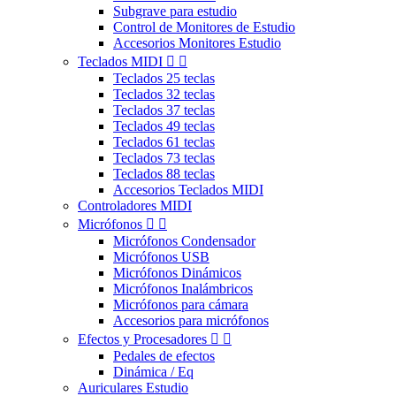
Subgrave para estudio
Control de Monitores de Estudio
Accesorios Monitores Estudio
Teclados MIDI


Teclados 25 teclas
Teclados 32 teclas
Teclados 37 teclas
Teclados 49 teclas
Teclados 61 teclas
Teclados 73 teclas
Teclados 88 teclas
Accesorios Teclados MIDI
Controladores MIDI
Micrófonos


Micrófonos Condensador
Micrófonos USB
Micrófonos Dinámicos
Micrófonos Inalámbricos
Micrófonos para cámara
Accesorios para micrófonos
Efectos y Procesadores


Pedales de efectos
Dinámica / Eq
Auriculares Estudio