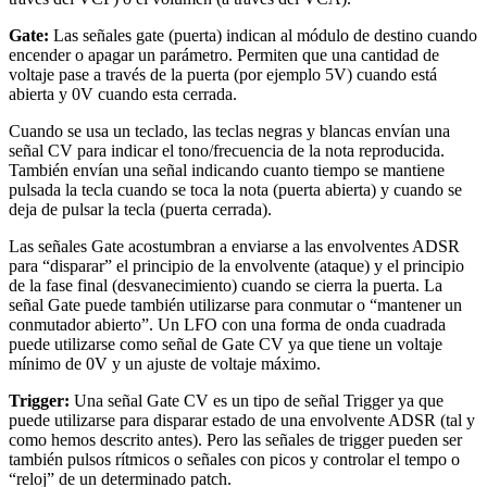
Gate:
Las señales gate (puerta) indican al módulo de destino cuando
encender o apagar un parámetro. Permiten que una cantidad de
voltaje pase a través de la puerta (por ejemplo 5V) cuando está
abierta y 0V cuando esta cerrada.
Cuando se usa un teclado, las teclas negras y blancas envían una
señal CV para indicar el tono/frecuencia de la nota reproducida.
También envían una señal indicando cuanto tiempo se mantiene
pulsada la tecla cuando se toca la nota (puerta abierta) y cuando se
deja de pulsar la tecla (puerta cerrada).
Las señales Gate acostumbran a enviarse a las envolventes ADSR
para “disparar” el principio de la envolvente (ataque) y el principio
de la fase final (desvanecimiento) cuando se cierra la puerta. La
señal Gate puede también utilizarse para conmutar o “mantener un
conmutador abierto”. Un LFO con una forma de onda cuadrada
puede utilizarse como señal de Gate CV ya que tiene un voltaje
mínimo de 0V y un ajuste de voltaje máximo.
Trigger:
Una señal Gate CV es un tipo de señal Trigger ya que
puede utilizarse para disparar estado de una envolvente ADSR (tal y
como hemos descrito antes). Pero las señales de trigger pueden ser
también pulsos rítmicos o señales con picos y controlar el tempo o
“reloj” de un determinado patch.