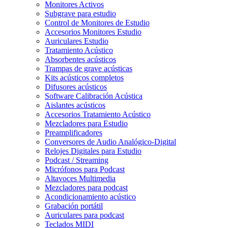
Monitores Activos
Subgrave para estudio
Control de Monitores de Estudio
Accesorios Monitores Estudio
Auriculares Estudio
Tratamiento Acústico
Absorbentes acústicos
Trampas de grave acústicas
Kits acústicos completos
Difusores acústicos
Software Calibración Acústica
Aislantes acústicos
Accesorios Tratamiento Acústico
Mezcladores para Estudio
Preamplificadores
Conversores de Audio Analógico-Digital
Relojes Digitales para Estudio
Podcast / Streaming
Micrófonos para Podcast
Altavoces Multimedia
Mezcladores para podcast
Acondicionamiento acústico
Grabación portátil
Auriculares para podcast
Teclados MIDI