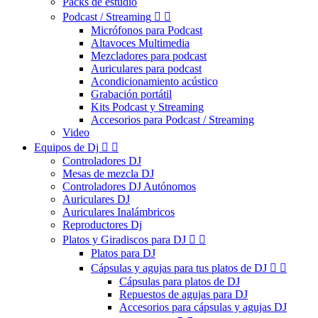
Packs de estudio
Podcast / Streaming


Micrófonos para Podcast
Altavoces Multimedia
Mezcladores para podcast
Auriculares para podcast
Acondicionamiento acústico
Grabación portátil
Kits Podcast y Streaming
Accesorios para Podcast / Streaming
Video
Equipos de Dj


Controladores DJ
Mesas de mezcla DJ
Controladores DJ Autónomos
Auriculares DJ
Auriculares Inalámbricos
Reproductores Dj
Platos y Giradiscos para DJ


Platos para DJ
Cápsulas y agujas para tus platos de DJ


Cápsulas para platos de DJ
Repuestos de agujas para DJ
Accesorios para cápsulas y agujas DJ