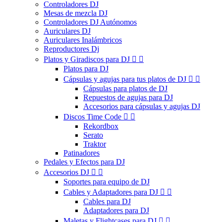
Controladores DJ
Mesas de mezcla DJ
Controladores DJ Autónomos
Auriculares DJ
Auriculares Inalámbricos
Reproductores Dj
Platos y Giradiscos para DJ


Platos para DJ
Cápsulas y agujas para tus platos de DJ


Cápsulas para platos de DJ
Repuestos de agujas para DJ
Accesorios para cápsulas y agujas DJ
Discos Time Code


Rekordbox
Serato
Traktor
Patinadores
Pedales y Efectos para DJ
Accesorios DJ


Soportes para equipo de DJ
Cables y Adaptadores para DJ


Cables para DJ
Adaptadores para DJ
Maletas y Flightcases para DJ

