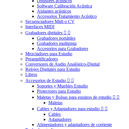
Difusores acústicos
Software Calibración Acústica
Aislantes acústicos
Accesorios Tratamiento Acústico
Secuenciadores Midi o CV
Interfaces MIDI
Grabadores digitales


Grabadores portátiles
Grabadores multipista
Accesorios para Grabadores
Mezcladores para Estudio
Preamplificadores
Conversores de Audio Analógico-Digital
Relojes Digitales para Estudio
Libros
Accesorios de Estudio


Soportes y Muebles Estudio
Protectores para Estudio
Maletas y Bolsas para equipos de estudio


Maletas
Cables y Adaptadores para estudio


Cables
Adaptadores
Alimentadores y adaptadores de corriente