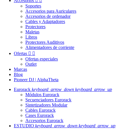
Accesorios


Soportes
Accesorios para Auriculares
Accesorios de ordenador
Cables y Adaptadores
Protectores
Maletas
Libros
Protectores Auditivos
Alimentadores de corriente
Ofertas


Ofertas especiales
Outlet
Marcas
Blog
Pioneer DJ | AlphaTheta
Eurorack
keyboard_arrow_down
keyboard_arrow_up
Módulos Eurorack
Secuenciadores Eurorack
Sintetizadores Modular
Cables Eurorack
Cases Eurorack
Accesorios Eurorack
ESTUDIO
keyboard_arrow_down
keyboard_arrow_up