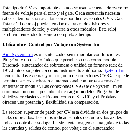
Este tipo de CV es importante cuando se usan secuenciadores como
fuente de voltaje para el tono y el gate. Cada secuencia necesita
saber el tempo para sacar las correspondientes señales CV y Gate.
Esta señal de reloj pueden enviarse a través de divisores y
multiplicadores de reloj y enviarse a otros módulos. Este reloj
también mantendrá tu sonido completo a tiempo.
Utilizando el Control por Voltaje con System-1m
Aira System-1m
es un sintetizador semi-modular con funciones
Plug-Out y un diseño único que permite su uso como módulo
Eurorack, sintetizador de sobremesa o unidad en formato rack de
19”. Junto a su potencia como instrumento autónomo,
System-1m
tiene entradas externas y un conjunto de conexiones CV/Gate que le
permiten ser re-patcheado e internacional con otros sistemas de
sintetizador modular. Las conexiones CV/Gate de System-1m en
combinación con la posibilidad de cargar modelos Plug-Out de
sintetizador clásicos de Roland como el SH-101 y el ProMars
ofrecen una potencia y flexibilidad sin comparación.
La sección superior de patch por CV está dividida en dos grupos de
jacks coloreados. Los rojos indican señales de audio y los azules
indican control de voltage. La siguiente imagen es una guía de todas
las entradas y salidas de control por voltaje en el sintetizador