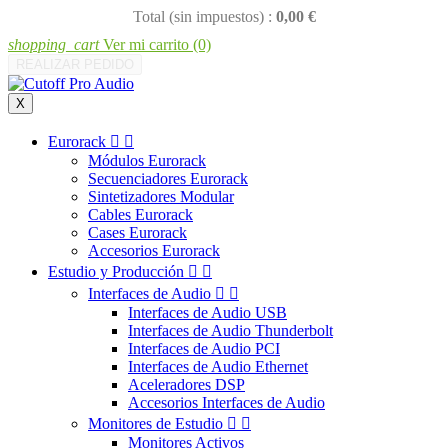
Total (sin impuestos) :
0,00 €
shopping_cart
Ver mi carrito
(0)
REALIZAR PEDIDO
X
Eurorack


Módulos Eurorack
Secuenciadores Eurorack
Sintetizadores Modular
Cables Eurorack
Cases Eurorack
Accesorios Eurorack
Estudio y Producción


Interfaces de Audio


Interfaces de Audio USB
Interfaces de Audio Thunderbolt
Interfaces de Audio PCI
Interfaces de Audio Ethernet
Aceleradores DSP
Accesorios Interfaces de Audio
Monitores de Estudio


Monitores Activos