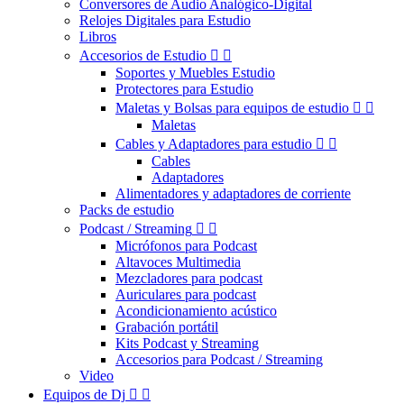
Conversores de Audio Analógico-Digital
Relojes Digitales para Estudio
Libros
Accesorios de Estudio


Soportes y Muebles Estudio
Protectores para Estudio
Maletas y Bolsas para equipos de estudio


Maletas
Cables y Adaptadores para estudio


Cables
Adaptadores
Alimentadores y adaptadores de corriente
Packs de estudio
Podcast / Streaming


Micrófonos para Podcast
Altavoces Multimedia
Mezcladores para podcast
Auriculares para podcast
Acondicionamiento acústico
Grabación portátil
Kits Podcast y Streaming
Accesorios para Podcast / Streaming
Video
Equipos de Dj

