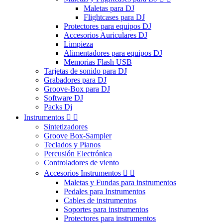
Maletas para DJ
Flightcases para DJ
Protectores para equipos DJ
Accesorios Auriculares DJ
Limpieza
Alimentadores para equipos DJ
Memorias Flash USB
Tarjetas de sonido para DJ
Grabadores para DJ
Groove-Box para DJ
Software DJ
Packs Dj
Instrumentos


Sintetizadores
Groove Box-Sampler
Teclados y Pianos
Percusión Electrónica
Controladores de viento
Accesorios Instrumentos


Maletas y Fundas para instrumentos
Pedales para Instrumentos
Cables de instrumentos
Soportes para instrumentos
Protectores para instrumentos