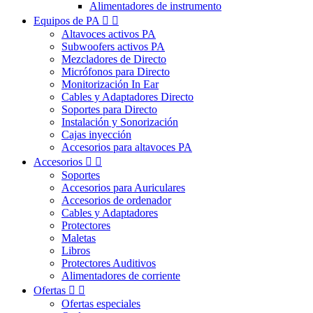
Alimentadores de instrumento
Equipos de PA


Altavoces activos PA
Subwoofers activos PA
Mezcladores de Directo
Micrófonos para Directo
Monitorización In Ear
Cables y Adaptadores Directo
Soportes para Directo
Instalación y Sonorización
Cajas inyección
Accesorios para altavoces PA
Accesorios


Soportes
Accesorios para Auriculares
Accesorios de ordenador
Cables y Adaptadores
Protectores
Maletas
Libros
Protectores Auditivos
Alimentadores de corriente
Ofertas


Ofertas especiales