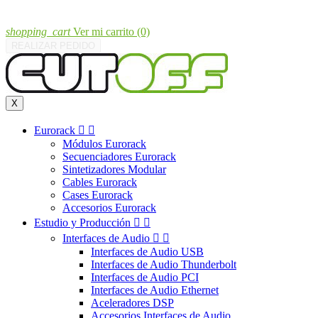
shopping_cart
Ver mi carrito
(0)
REALIZAR PEDIDO
X
Eurorack


Módulos Eurorack
Secuenciadores Eurorack
Sintetizadores Modular
Cables Eurorack
Cases Eurorack
Accesorios Eurorack
Estudio y Producción


Interfaces de Audio


Interfaces de Audio USB
Interfaces de Audio Thunderbolt
Interfaces de Audio PCI
Interfaces de Audio Ethernet
Aceleradores DSP
Accesorios Interfaces de Audio