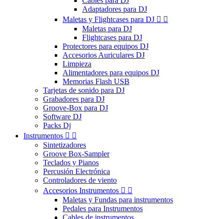
Cables para DJ
Adaptadores para DJ
Maletas y Flightcases para DJ


Maletas para DJ
Flightcases para DJ
Protectores para equipos DJ
Accesorios Auriculares DJ
Limpieza
Alimentadores para equipos DJ
Memorias Flash USB
Tarjetas de sonido para DJ
Grabadores para DJ
Groove-Box para DJ
Software DJ
Packs Dj
Instrumentos


Sintetizadores
Groove Box-Sampler
Teclados y Pianos
Percusión Electrónica
Controladores de viento
Accesorios Instrumentos


Maletas y Fundas para instrumentos
Pedales para Instrumentos
Cables de instrumentos