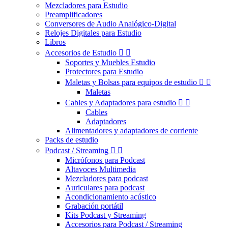
Mezcladores para Estudio
Preamplificadores
Conversores de Audio Analógico-Digital
Relojes Digitales para Estudio
Libros
Accesorios de Estudio


Soportes y Muebles Estudio
Protectores para Estudio
Maletas y Bolsas para equipos de estudio


Maletas
Cables y Adaptadores para estudio


Cables
Adaptadores
Alimentadores y adaptadores de corriente
Packs de estudio
Podcast / Streaming


Micrófonos para Podcast
Altavoces Multimedia
Mezcladores para podcast
Auriculares para podcast
Acondicionamiento acústico
Grabación portátil
Kits Podcast y Streaming
Accesorios para Podcast / Streaming