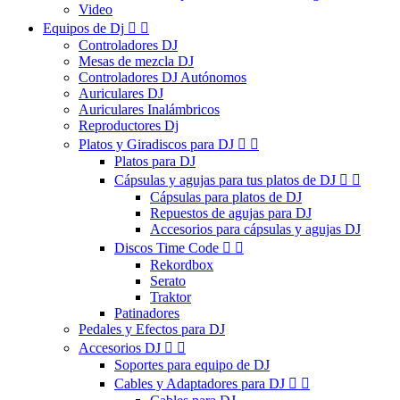
Video
Equipos de Dj


Controladores DJ
Mesas de mezcla DJ
Controladores DJ Autónomos
Auriculares DJ
Auriculares Inalámbricos
Reproductores Dj
Platos y Giradiscos para DJ


Platos para DJ
Cápsulas y agujas para tus platos de DJ


Cápsulas para platos de DJ
Repuestos de agujas para DJ
Accesorios para cápsulas y agujas DJ
Discos Time Code


Rekordbox
Serato
Traktor
Patinadores
Pedales y Efectos para DJ
Accesorios DJ


Soportes para equipo de DJ
Cables y Adaptadores para DJ

