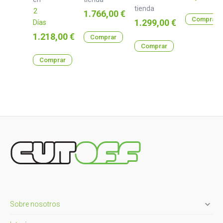
tienda
2
Precio
1.766,00 €
Comprar
Precio
1.299,00 €
Días
Precio
1.218,00 €
Comprar
Comprar
Comprar

Sobre nosotros