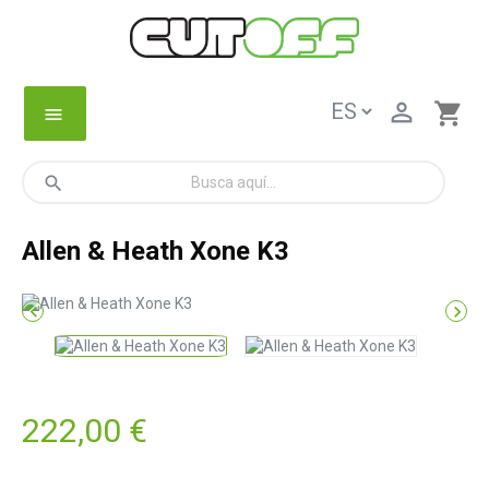

shopping_cart
menu
search
Allen & Heath Xone K3


222,00 €