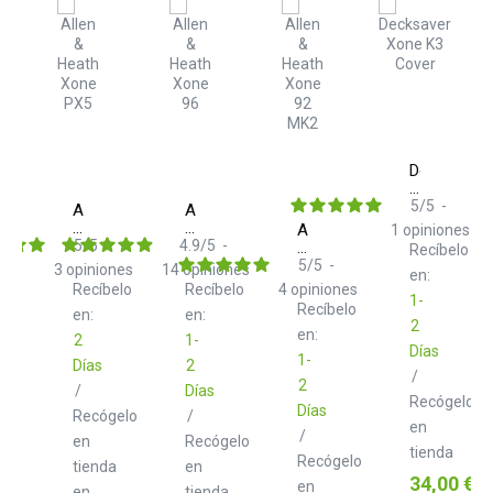
Decksaver
Xone
K3
5
/
5
-
Allen
Allen
Cover
&
&
Allen
1
opiniones
Heath
Heath
5
/
5
-
4.9
/
5
-
&
Recíbelo
Xone
Xone
Heath
5
/
5
-
3
opiniones
14
opiniones
en:
PX5
96
Xone
Recíbelo
Recíbelo
4
opiniones
92
1-
Recíbelo
en:
en:
MK2
2
en:
2
1-
Días
1-
Días
2
/
2
/
Días
Recógelo
Días
Recógelo
/
en
/
en
Recógelo
tienda
Recógelo
tienda
en
Precio
34,00 €
en
en
tienda