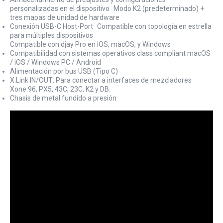
personalizadas en el dispositivo Modo K2 (predeterminado) +
tres mapas de unidad de hardware
Conexión USB-C Host-Port Compatible con topología en estrella
para múltiples dispositivos
Compatible con djay Pro en iOS, macOS, y Windows
Compatibilidad con sistemas operativos class compliant macOS
/ iOS / Windows PC / Android
Alimentación por bus USB (Tipo C)
X:Link IN/OUT: Para conectar a interfaces de mezcladores
Xone:96, PX5, 43C, 23C, K2 y DB.
Chasis de metal fundido a presión