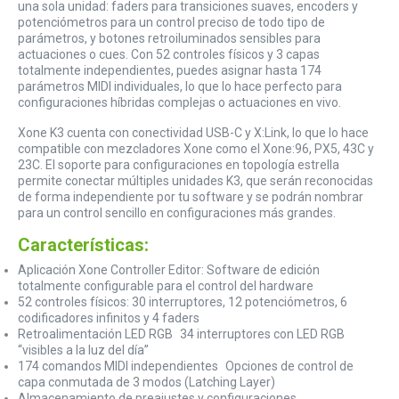
una sola unidad: faders para transiciones suaves, encoders y
potenciómetros para un control preciso de todo tipo de
parámetros, y botones retroiluminados sensibles para
actuaciones o cues. Con 52 controles físicos y 3 capas
totalmente independientes, puedes asignar hasta 174
parámetros MIDI individuales, lo que lo hace perfecto para
configuraciones híbridas complejas o actuaciones en vivo.
Xone K3 cuenta con conectividad USB-C y X:Link, lo que lo hace
compatible con mezcladores Xone como el Xone:96, PX5, 43C y
23C. El soporte para configuraciones en topología estrella
permite conectar múltiples unidades K3, que serán reconocidas
de forma independiente por tu software y se podrán nombrar
para un control sencillo en configuraciones más grandes.
Características:
Aplicación Xone Controller Editor: Software de edición
totalmente configurable para el control del hardware
52 controles físicos: 30 interruptores, 12 potenciómetros, 6
codificadores infinitos y 4 faders
Retroalimentación LED RGB 34 interruptores con LED RGB
“visibles a la luz del día”
174 comandos MIDI independientes Opciones de control de
capa conmutada de 3 modos (Latching Layer)
Almacenamiento de preajustes y configuraciones