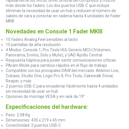
rápidamente los filtros, drive, umbral del compresor y mucho
más desde los faders. Los dos puertos USB-C que incluye
eliminan la necesidad de usar un hub y reducen el número de
cables de cara a conectar en cadena hasta 4 unidades de Fader
MKIII
Novedades en Console 1 Fader MKIII
10 faders Analog Feel sensibles al tacto
10 pantallas de alta resolución
4 Modos: Console 1, Pro Tools HUI, Generic MCU (Volumen,
Panorama, Envíos, Solo y Mute), y UAD Apollo Central
Respuesta háptica para poder sentir comunicaciones críticas
PAram Mode para cambios rápidos en el flujo de trabajo
Compatible con los principales DAW del mercado: Ableton Live,
Cubase, Studio One, Logic Pro X, Pro Tools, Cakewalk Sonar,
Reaper, y más
2 puertos USB-C para encadenar fácilmente hasta 4 unidades
sin necesidad de usar un hub
Opciones de montaje VESA y en rack de 19"
Especificaciones del hardware:
Peso: 2.08 Kg
Dimensiones: 435 x 219 x 45 mm
Conectividad: 2 puertos USB-C