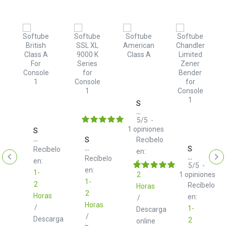
Softube
American
Class
5
/
5
-
A
1
opiniones
Softube
British
ube
Softube
Recíbelo
Class
s
SSL
Softube
Recíbelo
en:
A
it
XL
Chandler
elo
Recíbelo
en:
For
1-
s
9000
Limited
5
/
5
-
en:
Console
K
1-
Zener
2
1
opiniones
1
ole
Series
Bender
1-
2
Recíbelo
Horas
for
for
2
Horas
Console
Console
en:
/
1
s
Horas
1
/
1-
Descarga
/
Descarga
2
online