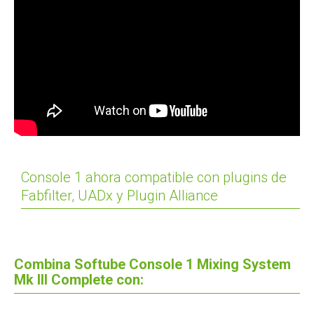
Console 1 ahora compatible con plugins de
Fabfilter, UADx y Plugin Alliance
Combina Softube Console 1 Mixing System
Mk III Complete con: