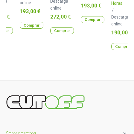
arga
Descarga
online
Horas
Precio
193,00 €
e
online
Precio
/
193,00 €
o
Precio
00 €
272,00 €
Descarga
Comprar
online
Comprar
prar
Comprar
Precio
190,00 €
Comprar

Sobre nosotros