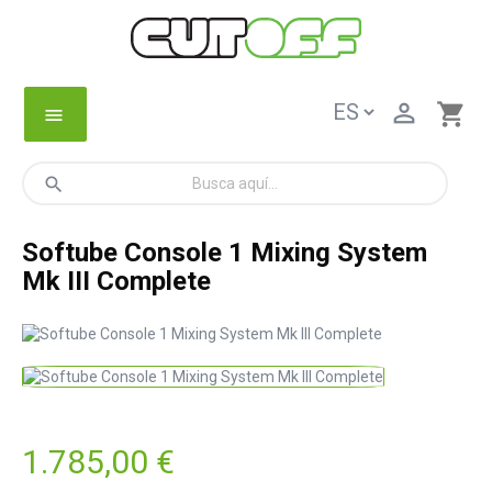

shopping_cart
menu
search
Softube Console 1 Mixing System
Mk III Complete
1.785,00 €