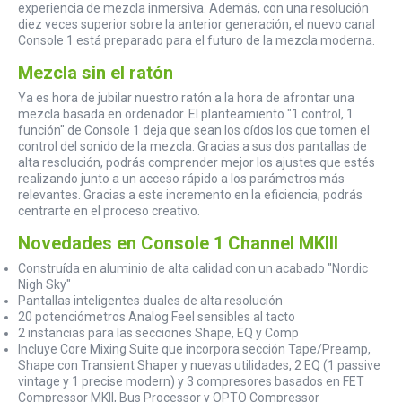
experiencia de mezcla inmersiva. Además, con una resolución
diez veces superior sobre la anterior generación, el nuevo canal
Console 1 está preparado para el futuro de la mezcla moderna.
Mezcla sin el ratón
Ya es hora de jubilar nuestro ratón a la hora de afrontar una
mezcla basada en ordenador. El planteamiento "1 control, 1
función" de Console 1 deja que sean los oídos los que tomen el
control del sonido de la mezcla. Gracias a sus dos pantallas de
alta resolución, podrás comprender mejor los ajustes que estés
realizando junto a un acceso rápido a los parámetros más
relevantes. Gracias a este incremento en la eficiencia, podrás
centrarte en el proceso creativo.
Novedades en Console 1 Channel MKIII
Construída en aluminio de alta calidad con un acabado "Nordic
Nigh Sky"
Pantallas inteligentes duales de alta resolución
20 potenciómetros Analog Feel sensibles al tacto
2 instancias para las secciones Shape, EQ y Comp
Incluye Core Mixing Suite que incorpora sección Tape/Preamp,
Shape con Transient Shaper y nuevas utilidades, 2 EQ (1 passive
vintage y 1 precise modern) y 3 compresores basados en FET
Compressor MKII, Bus Processor y OPTO Compressor