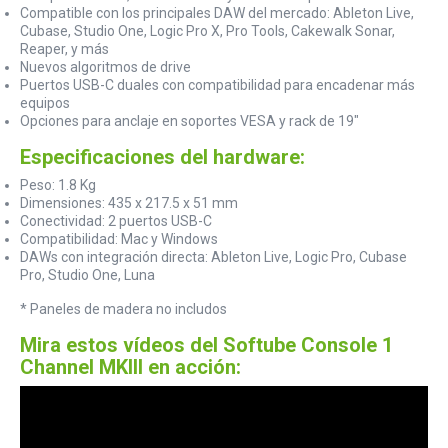
Compatible con los principales DAW del mercado: Ableton Live,
Cubase, Studio One, Logic Pro X, Pro Tools, Cakewalk Sonar,
Reaper, y más
Nuevos algoritmos de drive
Puertos USB-C duales con compatibilidad para encadenar más
equipos
Opciones para anclaje en soportes VESA y rack de 19"
Especificaciones del hardware:
Peso: 1.8 Kg
Dimensiones: 435 x 217.5 x 51 mm
Conectividad: 2 puertos USB-C
Compatibilidad: Mac y Windows
DAWs con integración directa: Ableton Live, Logic Pro, Cubase
Pro, Studio One, Luna
* Paneles de madera no includos
Mira estos vídeos del Softube Console 1
Channel MKIII en acción: