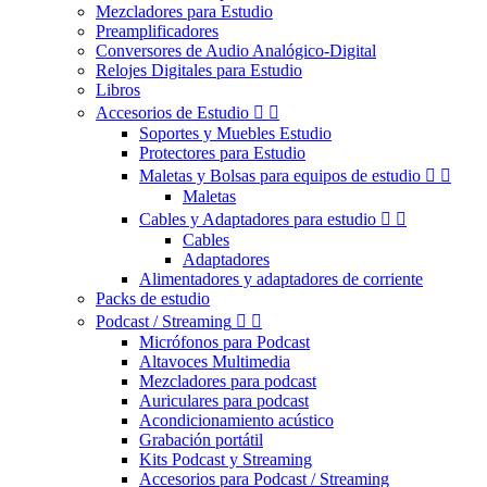
Mezcladores para Estudio
Preamplificadores
Conversores de Audio Analógico-Digital
Relojes Digitales para Estudio
Libros
Accesorios de Estudio


Soportes y Muebles Estudio
Protectores para Estudio
Maletas y Bolsas para equipos de estudio


Maletas
Cables y Adaptadores para estudio


Cables
Adaptadores
Alimentadores y adaptadores de corriente
Packs de estudio
Podcast / Streaming


Micrófonos para Podcast
Altavoces Multimedia
Mezcladores para podcast
Auriculares para podcast
Acondicionamiento acústico
Grabación portátil
Kits Podcast y Streaming
Accesorios para Podcast / Streaming