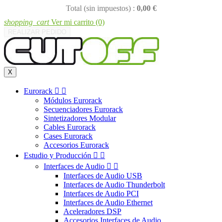
Total (sin impuestos) :
0,00 €
shopping_cart
Ver mi carrito
(0)
REALIZAR PEDIDO
X
Eurorack


Módulos Eurorack
Secuenciadores Eurorack
Sintetizadores Modular
Cables Eurorack
Cases Eurorack
Accesorios Eurorack
Estudio y Producción


Interfaces de Audio


Interfaces de Audio USB
Interfaces de Audio Thunderbolt
Interfaces de Audio PCI
Interfaces de Audio Ethernet
Aceleradores DSP
Accesorios Interfaces de Audio