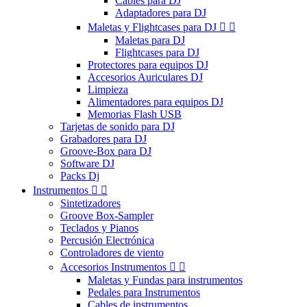
Cables para DJ
Adaptadores para DJ
Maletas y Flightcases para DJ


Maletas para DJ
Flightcases para DJ
Protectores para equipos DJ
Accesorios Auriculares DJ
Limpieza
Alimentadores para equipos DJ
Memorias Flash USB
Tarjetas de sonido para DJ
Grabadores para DJ
Groove-Box para DJ
Software DJ
Packs Dj
Instrumentos


Sintetizadores
Groove Box-Sampler
Teclados y Pianos
Percusión Electrónica
Controladores de viento
Accesorios Instrumentos


Maletas y Fundas para instrumentos
Pedales para Instrumentos
Cables de instrumentos