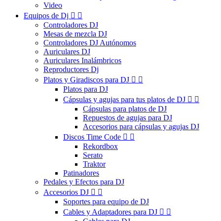
Video
Equipos de Dj


Controladores DJ
Mesas de mezcla DJ
Controladores DJ Autónomos
Auriculares DJ
Auriculares Inalámbricos
Reproductores Dj
Platos y Giradiscos para DJ


Platos para DJ
Cápsulas y agujas para tus platos de DJ


Cápsulas para platos de DJ
Repuestos de agujas para DJ
Accesorios para cápsulas y agujas DJ
Discos Time Code


Rekordbox
Serato
Traktor
Patinadores
Pedales y Efectos para DJ
Accesorios DJ


Soportes para equipo de DJ
Cables y Adaptadores para DJ

