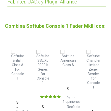
Fabfilter, UADx y Plugin Alliance
Combina Softube Console 1 Fader MkIII con:
Softube
American
Class
5
/
5
-
A
1
opiniones
saver
Softube
ube
British
Softube
Recíbelo
ole
Class
SSL