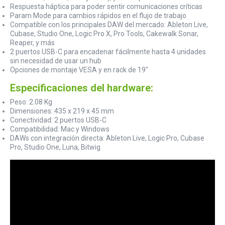
Respuesta háptica para poder sentir comunicaciones críticas
Param Mode para cambios rápidos en el flujo de trabajo
Compatible con los principales DAW del mercado: Ableton Live,
Cubase, Studio One, Logic Pro X, Pro Tools, Cakewalk Sonar,
Reaper, y más
2 puertos USB-C para encadenar fácilmente hasta 4 unidades
sin necesidad de usar un hub
Opciones de montaje VESA y en rack de 19"
Especificaciones del hardware:
Peso: 2.08 Kg
Dimensiones: 435 x 219 x 45 mm
Conectividad: 2 puertos USB-C
Compatibilidad: Mac y Windows
DAWs con integración directa: Ableton Live, Logic Pro, Cubase
Pro, Studio One, Luna, Bitwig