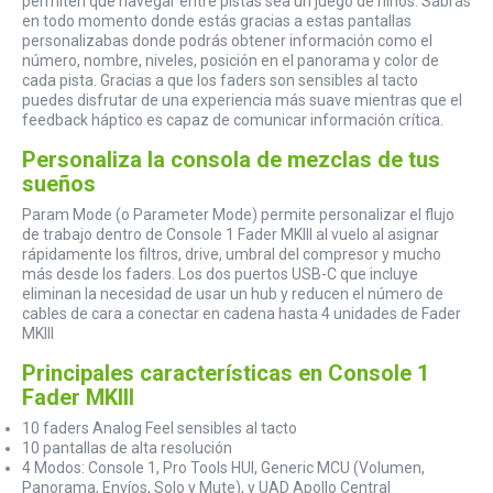
permiten que navegar entre pistas sea un juego de niños. Sabrás
en todo momento donde estás gracias a estas pantallas
personalizabas donde podrás obtener información como el
número, nombre, niveles, posición en el panorama y color de
cada pista. Gracias a que los faders son sensibles al tacto
puedes disfrutar de una experiencia más suave mientras que el
feedback háptico es capaz de comunicar información crítica.
Personaliza la consola de mezclas de tus
sueños
Param Mode (o Parameter Mode) permite personalizar el flujo
de trabajo dentro de Console 1 Fader MKIII al vuelo al asignar
rápidamente los filtros, drive, umbral del compresor y mucho
más desde los faders. Los dos puertos USB-C que incluye
eliminan la necesidad de usar un hub y reducen el número de
cables de cara a conectar en cadena hasta 4 unidades de Fader
MKIII
Principales características en Console 1
Fader MKIII
10 faders Analog Feel sensibles al tacto
10 pantallas de alta resolución
4 Modos: Console 1, Pro Tools HUI, Generic MCU (Volumen,
Panorama, Envíos, Solo y Mute), y UAD Apollo Central