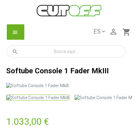

shopping_cart
menu
search
Softube Console 1 Fader MkIII
1.033,00 €