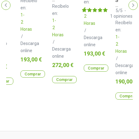
Softube
elo
Recíbelo
en:
A
XL
Chandler
Recíbelo
en:
nel
For
1-
9000
Limited
5
/
5
-
en:
Console
K
1-
Zener
2
1
opiniones
r
1
Series
Bender
1-
2
Recíbelo
Horas
for
for
2
Horas
Console
Console
en:
/
1
Horas
1
/
1-
Descarga
/
gelo
Descarga
2
online
Descarga
online
Horas
Precio
193,00 €
online
a
Precio
/
193,00 €
Precio
272,00 €
o
Descarga
0 €
Comprar
online
Comprar
Comprar
Precio
190,00 €
prar
Comprar