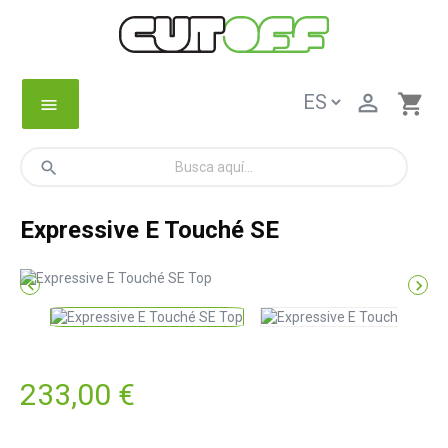

shopping_cart
menu
search
Expressive E Touché SE


233,00 €