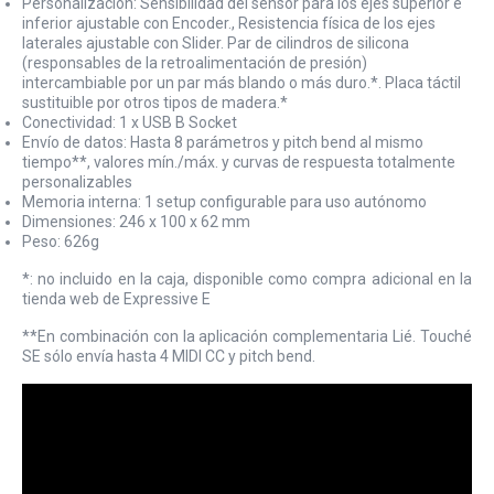
Personalización: Sensibilidad del sensor para los ejes superior e
inferior ajustable con Encoder., Resistencia física de los ejes
laterales ajustable con Slider. Par de cilindros de silicona
(responsables de la retroalimentación de presión)
intercambiable por un par más blando o más duro.*. Placa táctil
sustituible por otros tipos de madera.*
Conectividad: 1 x USB B Socket
Envío de datos: Hasta 8 parámetros y pitch bend al mismo
tiempo**, valores mín./máx. y curvas de respuesta totalmente
personalizables
Memoria interna: 1 setup configurable para uso autónomo
Dimensiones: 246 x 100 x 62 mm
Peso: 626g
*: no incluido en la caja, disponible como compra adicional en la
tienda web de Expressive E
**En combinación con la aplicación complementaria Lié. Touché
SE sólo envía hasta 4 MIDI CC y pitch bend.