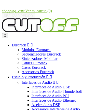
shopping_cart
Ver mi carrito
(0)
REALIZAR PEDIDO
X
Eurorack


Módulos Eurorack
Secuenciadores Eurorack
Sintetizadores Modular
Cables Eurorack
Cases Eurorack
Accesorios Eurorack
Estudio y Producción


Interfaces de Audio


Interfaces de Audio USB
Interfaces de Audio Thunderbolt
Interfaces de Audio PCI
Interfaces de Audio Ethernet
Aceleradores DSP
Accesorios Interfaces de Audio