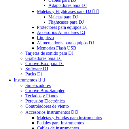
Cables para DJ
Adaptadores para DJ
Maletas y Flightcases para DJ


Maletas para DJ
Flightcases para DJ
Protectores para equipos DJ
Accesorios Auriculares DJ
Limpieza
Alimentadores para equipos DJ
Memorias Flash USB
Tarjetas de sonido para DJ
Grabadores para DJ
Groove-Box para DJ
Software DJ
Packs Dj
Instrumentos


Sintetizadores
Groove Box-Sampler
Teclados y Pianos
Percusión Electrónica
Controladores de viento
Accesorios Instrumentos


Maletas y Fundas para instrumentos
Pedales para Instrumentos
Cables de instrumentos