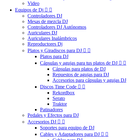
Video
Equipos de Dj


Controladores DJ
Mesas de mezcla DJ
Controladores DJ Autónomos
Auriculares DJ
Auriculares Inalámbricos
Reproductores Dj
Platos y Giradiscos para DJ


Platos para DJ
Cápsulas y agujas para tus platos de DJ


Cápsulas para platos de DJ
Repuestos de agujas para DJ
Accesorios para cápsulas y agujas DJ
Discos Time Code


Rekordbox
Serato
Traktor
Patinadores
Pedales y Efectos para DJ
Accesorios DJ


Soportes para equipo de DJ
Cables y Adaptadores para DJ

