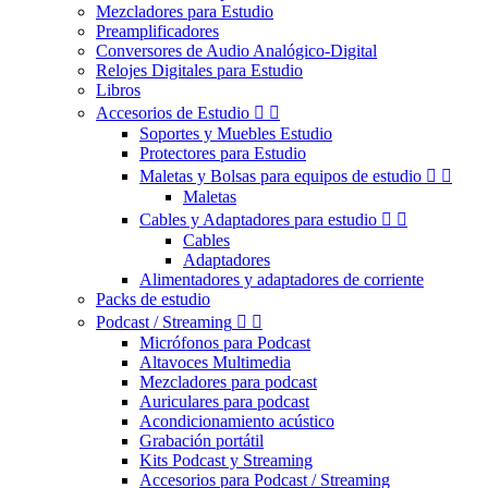
Mezcladores para Estudio
Preamplificadores
Conversores de Audio Analógico-Digital
Relojes Digitales para Estudio
Libros
Accesorios de Estudio


Soportes y Muebles Estudio
Protectores para Estudio
Maletas y Bolsas para equipos de estudio


Maletas
Cables y Adaptadores para estudio


Cables
Adaptadores
Alimentadores y adaptadores de corriente
Packs de estudio
Podcast / Streaming


Micrófonos para Podcast
Altavoces Multimedia
Mezcladores para podcast
Auriculares para podcast
Acondicionamiento acústico
Grabación portátil
Kits Podcast y Streaming
Accesorios para Podcast / Streaming