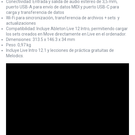
Conectividad: Entrada y salida de audio estéreo de 3,5 mm,
puerto USB-A para envío de datos MIDI y puerto USB-C para
carga y transferencia de datos
Wi-Fi para sincronización, transferencia de archivos + sets y
actualizaciones
Compatibilidad: Incluye Ableton Live 12 Intro, permitiendo cargar
los sets creados en Move directamente en Live en el ordenador.
Dimensiones: 313.5 x 146.3 x 34 mm
Peso: 0,97 kg
Incluye Live Intro 12.1 y lecciones de práctica gratuitas de
Melodics.