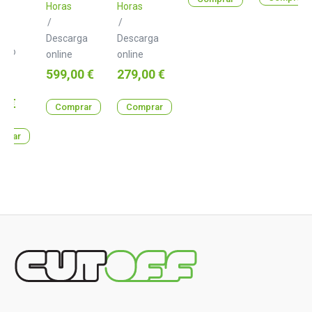
Horas
Horas
/
/
Descarga
Descarga
ton
gelo
online
online
Precio
Precio
599,00 €
279,00 €
a
o
0 €
Comprar
Comprar
prar