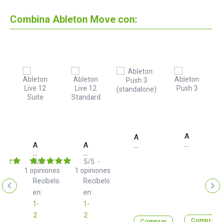
Combina Ableton Move con:
Ableton
Ableton
Push
Ableton
Ableton
Push
3
Live
Live
3
12
12
(standalone)
5
/
5
-
5
/
5
-
Suite
Standard
1
opiniones
1
opiniones
asse
IK
Recíbelo
Recíbelo
elo
en:
en:
-
1-
1-
2
2
Comprar
Comprar