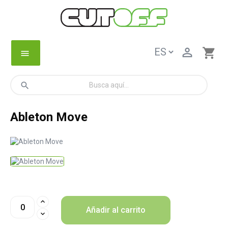

shopping_cart
menu
search
Ableton Move
Añadir al carrito