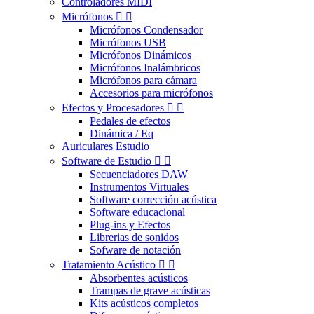
Controladores MIDI
Micrófonos


Micrófonos Condensador
Micrófonos USB
Micrófonos Dinámicos
Micrófonos Inalámbricos
Micrófonos para cámara
Accesorios para micrófonos
Efectos y Procesadores


Pedales de efectos
Dinámica / Eq
Auriculares Estudio
Software de Estudio


Secuenciadores DAW
Instrumentos Virtuales
Software corrección acústica
Software educacional
Plug-ins y Efectos
Librerias de sonidos
Sofware de notación
Tratamiento Acústico


Absorbentes acústicos
Trampas de grave acústicas
Kits acústicos completos