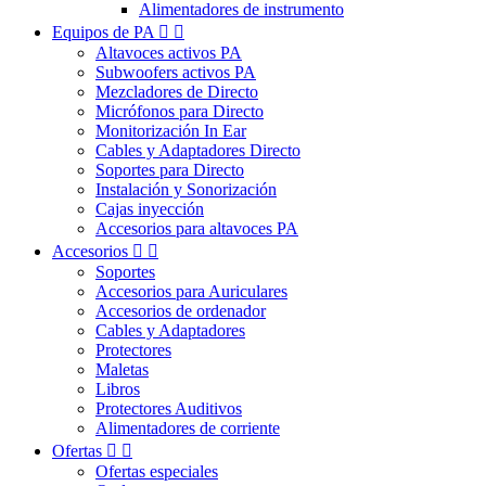
Alimentadores de instrumento
Equipos de PA


Altavoces activos PA
Subwoofers activos PA
Mezcladores de Directo
Micrófonos para Directo
Monitorización In Ear
Cables y Adaptadores Directo
Soportes para Directo
Instalación y Sonorización
Cajas inyección
Accesorios para altavoces PA
Accesorios


Soportes
Accesorios para Auriculares
Accesorios de ordenador
Cables y Adaptadores
Protectores
Maletas
Libros
Protectores Auditivos
Alimentadores de corriente
Ofertas


Ofertas especiales