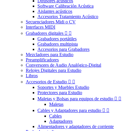
Difusores acústicos
Software Calibración Acústica
Aislantes acústicos
Accesorios Tratamiento Acústico
Secuenciadores Midi o CV
Interfaces MIDI
Grabadores digitales


Grabadores portátiles
Grabadores multipista
Accesorios para Grabadores
Mezcladores para Estudio
Preamplificadores
Conversores de Audio Analógico-Digital
Relojes Digitales para Estudio
Libros
Accesorios de Estudio


Soportes y Muebles Estudio
Protectores para Estudio
Maletas y Bolsas para equipos de estudio


Maletas
Cables y Adaptadores para estudio


Cables
Adaptadores
Alimentadores y adaptadores de corriente