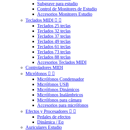
Subgrave para estudio
Control de Monitores de Estudio
Accesorios Monitores Estudio
Teclados MIDI


Teclados 25 teclas
Teclados 32 teclas
Teclados 37 teclas
Teclados 49 teclas
Teclados 61 teclas
Teclados 73 teclas
Teclados 88 teclas
Accesorios Teclados MIDI
Controladores MIDI
Micrófonos


Micrófonos Condensador
Micrófonos USB
Micrófonos Dinámicos
Micrófonos Inalámbricos
Micrófonos para cámara
Accesorios para micrófonos
Efectos y Procesadores


Pedales de efectos
Dinámica / Eq
Auriculares Estudio