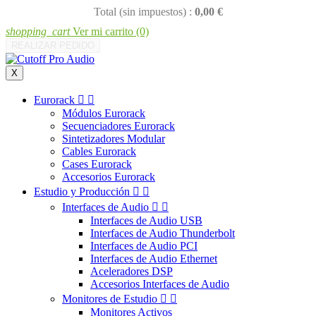
Total (sin impuestos) :
0,00 €
shopping_cart
Ver mi carrito
(0)
REALIZAR PEDIDO
X
Eurorack


Módulos Eurorack
Secuenciadores Eurorack
Sintetizadores Modular
Cables Eurorack
Cases Eurorack
Accesorios Eurorack
Estudio y Producción


Interfaces de Audio


Interfaces de Audio USB
Interfaces de Audio Thunderbolt
Interfaces de Audio PCI
Interfaces de Audio Ethernet
Aceleradores DSP
Accesorios Interfaces de Audio
Monitores de Estudio


Monitores Activos