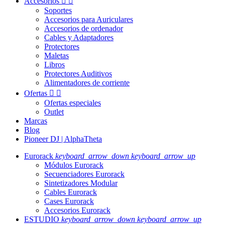
Accesorios


Soportes
Accesorios para Auriculares
Accesorios de ordenador
Cables y Adaptadores
Protectores
Maletas
Libros
Protectores Auditivos
Alimentadores de corriente
Ofertas


Ofertas especiales
Outlet
Marcas
Blog
Pioneer DJ | AlphaTheta
Eurorack
keyboard_arrow_down
keyboard_arrow_up
Módulos Eurorack
Secuenciadores Eurorack
Sintetizadores Modular
Cables Eurorack
Cases Eurorack
Accesorios Eurorack
ESTUDIO
keyboard_arrow_down
keyboard_arrow_up