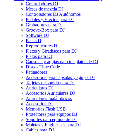
Controladores DJ
Mesas de mezcla DJ
Controladores DJ Autónomos
Pedales y Efectos para DJ
Grabadores para DJ
Groove-Box para DJ
Software DJ
Packs Dj
Reproductores Dj
Platos y Giradiscos para DJ
Platos para DJ
Cápsulas y agujas para tus platos de DJ
Discos Time Code
Patinadores
Accesorios para cápsulas y agujas DJ
Tarjetas de sonido para DJ
Auriculares DJ
Accesorios Auriculares DJ
Auriculares Inalámbricos
Accesorios DJ
Memorias Flash USB
Protectores para equipos DJ
Soportes para equipo de DJ
Maletas y Flightcases para DJ
Cables para DJ