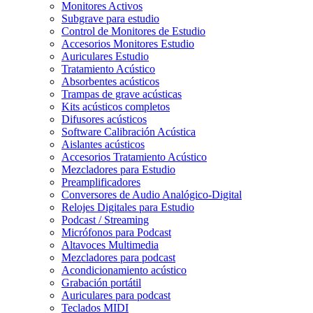
Monitores Activos
Subgrave para estudio
Control de Monitores de Estudio
Accesorios Monitores Estudio
Auriculares Estudio
Tratamiento Acústico
Absorbentes acústicos
Trampas de grave acústicas
Kits acústicos completos
Difusores acústicos
Software Calibración Acústica
Aislantes acústicos
Accesorios Tratamiento Acústico
Mezcladores para Estudio
Preamplificadores
Conversores de Audio Analógico-Digital
Relojes Digitales para Estudio
Podcast / Streaming
Micrófonos para Podcast
Altavoces Multimedia
Mezcladores para podcast
Acondicionamiento acústico
Grabación portátil
Auriculares para podcast
Teclados MIDI