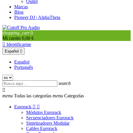
Outlet
Marcas
Blog
Pioneer DJ | AlphaTheta
shopping_cart
0
Mi carrito
0,00 €

Identificarme
Español

Español
Português
search

menu
Todas las categorías
menu
Categorías
Eurorack


Módulos Eurorack
Secuenciadores Eurorack
Sintetizadores Modular
Cables Eurorack