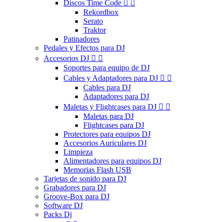
Discos Time Code


Rekordbox
Serato
Traktor
Patinadores
Pedales y Efectos para DJ
Accesorios DJ


Soportes para equipo de DJ
Cables y Adaptadores para DJ


Cables para DJ
Adaptadores para DJ
Maletas y Flightcases para DJ


Maletas para DJ
Flightcases para DJ
Protectores para equipos DJ
Accesorios Auriculares DJ
Limpieza
Alimentadores para equipos DJ
Memorias Flash USB
Tarjetas de sonido para DJ
Grabadores para DJ
Groove-Box para DJ
Software DJ
Packs Dj