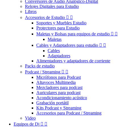
Conversores de Audio Analógico-Digital
Relojes Digitales para Estudio
Libros
Accesorios de Estudio


Soportes y Muebles Estudio
Protectores para Estudio
Maletas y Bolsas para equipos de estudio


Maletas
Cables y Adaptadores para estudio


Cables
Adaptadores
Alimentadores y adaptadores de corriente
Packs de estudio
Podcast / Streaming


Micrófonos para Podcast
Altavoces Multimedia
Mezcladores para podcast
Auriculares para podcast
Acondicionamiento acústico
Grabación portátil
Kits Podcast y Streaming
Accesorios para Podcast / Streaming
Video
Equipos de Dj

