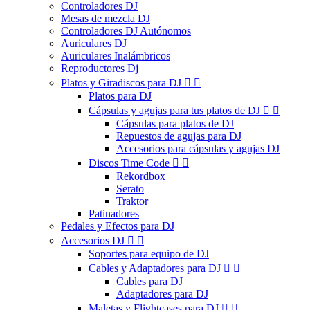
Controladores DJ
Mesas de mezcla DJ
Controladores DJ Autónomos
Auriculares DJ
Auriculares Inalámbricos
Reproductores Dj
Platos y Giradiscos para DJ


Platos para DJ
Cápsulas y agujas para tus platos de DJ


Cápsulas para platos de DJ
Repuestos de agujas para DJ
Accesorios para cápsulas y agujas DJ
Discos Time Code


Rekordbox
Serato
Traktor
Patinadores
Pedales y Efectos para DJ
Accesorios DJ


Soportes para equipo de DJ
Cables y Adaptadores para DJ


Cables para DJ
Adaptadores para DJ
Maletas y Flightcases para DJ

