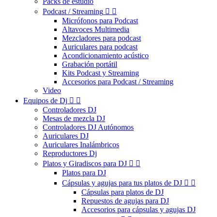
Packs de estudio
Podcast / Streaming


Micrófonos para Podcast
Altavoces Multimedia
Mezcladores para podcast
Auriculares para podcast
Acondicionamiento acústico
Grabación portátil
Kits Podcast y Streaming
Accesorios para Podcast / Streaming
Video
Equipos de Dj


Controladores DJ
Mesas de mezcla DJ
Controladores DJ Autónomos
Auriculares DJ
Auriculares Inalámbricos
Reproductores Dj
Platos y Giradiscos para DJ


Platos para DJ
Cápsulas y agujas para tus platos de DJ


Cápsulas para platos de DJ
Repuestos de agujas para DJ
Accesorios para cápsulas y agujas DJ