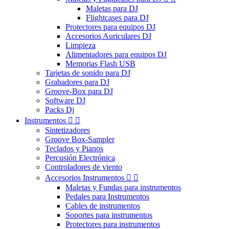
Maletas para DJ
Flightcases para DJ
Protectores para equipos DJ
Accesorios Auriculares DJ
Limpieza
Alimentadores para equipos DJ
Memorias Flash USB
Tarjetas de sonido para DJ
Grabadores para DJ
Groove-Box para DJ
Software DJ
Packs Dj
Instrumentos


Sintetizadores
Groove Box-Sampler
Teclados y Pianos
Percusión Electrónica
Controladores de viento
Accesorios Instrumentos


Maletas y Fundas para instrumentos
Pedales para Instrumentos
Cables de instrumentos
Soportes para instrumentos
Protectores para instrumentos