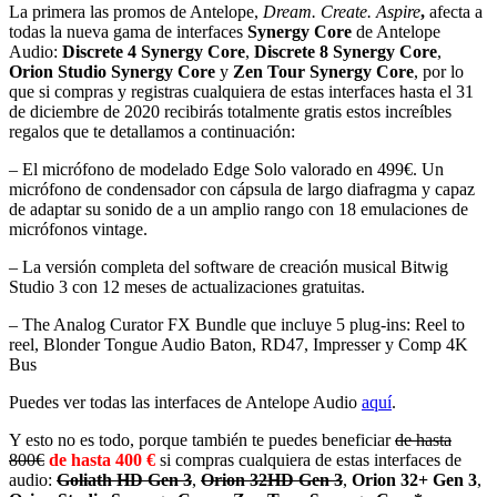
La primera las promos de Antelope,
Dream. Create. Aspire
,
afecta a
todas la nueva gama de interfaces
Synergy Core
de Antelope
Audio:
Discrete 4 Synergy Core
,
Discrete 8 Synergy Core
,
Orion Studio Synergy Core
y
Zen Tour Synergy Core
, por lo
que si compras y registras cualquiera de estas interfaces hasta el 31
de diciembre de 2020 recibirás totalmente gratis estos increíbles
regalos que te detallamos a continuación:
– El micrófono de modelado Edge Solo valorado en 499€. Un
micrófono de condensador con cápsula de largo diafragma y capaz
de adaptar su sonido de a un amplio rango con 18 emulaciones de
micrófonos vintage.
– La versión completa del software de creación musical Bitwig
Studio 3 con 12 meses de actualizaciones gratuitas.
– The Analog Curator FX Bundle que incluye 5 plug-ins: Reel to
reel, Blonder Tongue Audio Baton, RD47, Impresser y Comp 4K
Bus
Puedes ver todas las interfaces de Antelope Audio
aquí
.
Y esto no es todo, porque también te puedes beneficiar
de hasta
800€
de hasta 400 €
si compras cualquiera de estas interfaces de
audio:
Goliath HD Gen 3
,
Orion 32HD Gen 3
,
Orion 32+ Gen 3
,