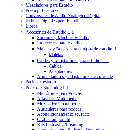
Mezcladores para Estudio
Preamplificadores
Conversores de Audio Analógico-Digital
Relojes Digitales para Estudio
Libros
Accesorios de Estudio


Soportes y Muebles Estudio
Protectores para Estudio
Maletas y Bolsas para equipos de estudio


Maletas
Cables y Adaptadores para estudio


Cables
Adaptadores
Alimentadores y adaptadores de corriente
Packs de estudio
Podcast / Streaming


Micrófonos para Podcast
Altavoces Multimedia
Mezcladores para podcast
Auriculares para podcast
Acondicionamiento acústico
Grabación portátil
Kits Podcast y Streaming
Accesorios para Podcast / Streaming