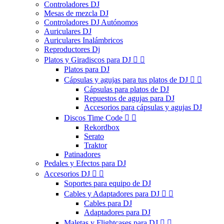
Controladores DJ
Mesas de mezcla DJ
Controladores DJ Autónomos
Auriculares DJ
Auriculares Inalámbricos
Reproductores Dj
Platos y Giradiscos para DJ


Platos para DJ
Cápsulas y agujas para tus platos de DJ


Cápsulas para platos de DJ
Repuestos de agujas para DJ
Accesorios para cápsulas y agujas DJ
Discos Time Code


Rekordbox
Serato
Traktor
Patinadores
Pedales y Efectos para DJ
Accesorios DJ


Soportes para equipo de DJ
Cables y Adaptadores para DJ


Cables para DJ
Adaptadores para DJ
Maletas y Flightcases para DJ

