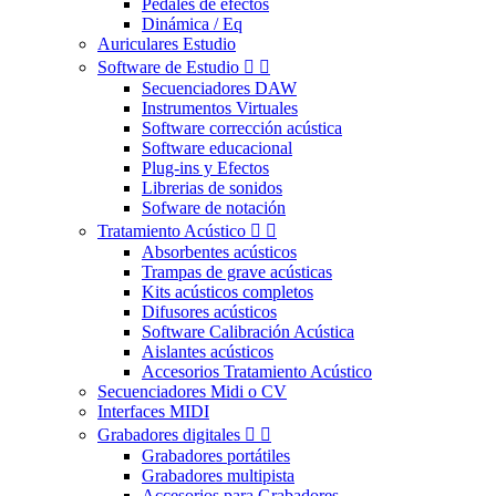
Pedales de efectos
Dinámica / Eq
Auriculares Estudio
Software de Estudio


Secuenciadores DAW
Instrumentos Virtuales
Software corrección acústica
Software educacional
Plug-ins y Efectos
Librerias de sonidos
Sofware de notación
Tratamiento Acústico


Absorbentes acústicos
Trampas de grave acústicas
Kits acústicos completos
Difusores acústicos
Software Calibración Acústica
Aislantes acústicos
Accesorios Tratamiento Acústico
Secuenciadores Midi o CV
Interfaces MIDI
Grabadores digitales


Grabadores portátiles
Grabadores multipista
Accesorios para Grabadores