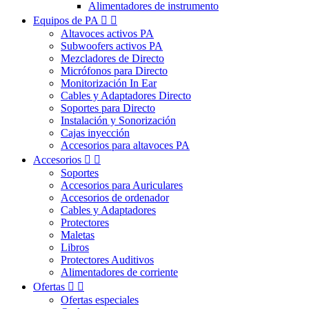
Alimentadores de instrumento
Equipos de PA


Altavoces activos PA
Subwoofers activos PA
Mezcladores de Directo
Micrófonos para Directo
Monitorización In Ear
Cables y Adaptadores Directo
Soportes para Directo
Instalación y Sonorización
Cajas inyección
Accesorios para altavoces PA
Accesorios


Soportes
Accesorios para Auriculares
Accesorios de ordenador
Cables y Adaptadores
Protectores
Maletas
Libros
Protectores Auditivos
Alimentadores de corriente
Ofertas


Ofertas especiales