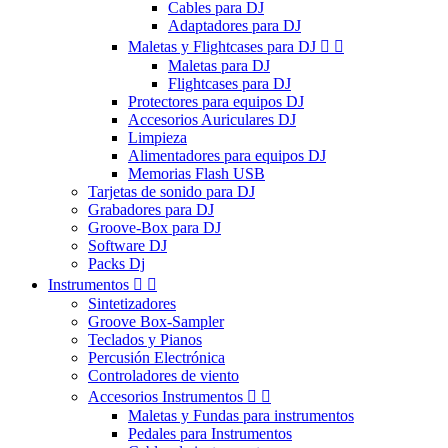
Cables para DJ
Adaptadores para DJ
Maletas y Flightcases para DJ


Maletas para DJ
Flightcases para DJ
Protectores para equipos DJ
Accesorios Auriculares DJ
Limpieza
Alimentadores para equipos DJ
Memorias Flash USB
Tarjetas de sonido para DJ
Grabadores para DJ
Groove-Box para DJ
Software DJ
Packs Dj
Instrumentos


Sintetizadores
Groove Box-Sampler
Teclados y Pianos
Percusión Electrónica
Controladores de viento
Accesorios Instrumentos


Maletas y Fundas para instrumentos
Pedales para Instrumentos