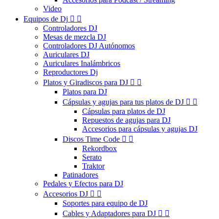
Video
Equipos de Dj


Controladores DJ
Mesas de mezcla DJ
Controladores DJ Autónomos
Auriculares DJ
Auriculares Inalámbricos
Reproductores Dj
Platos y Giradiscos para DJ


Platos para DJ
Cápsulas y agujas para tus platos de DJ


Cápsulas para platos de DJ
Repuestos de agujas para DJ
Accesorios para cápsulas y agujas DJ
Discos Time Code


Rekordbox
Serato
Traktor
Patinadores
Pedales y Efectos para DJ
Accesorios DJ


Soportes para equipo de DJ
Cables y Adaptadores para DJ

