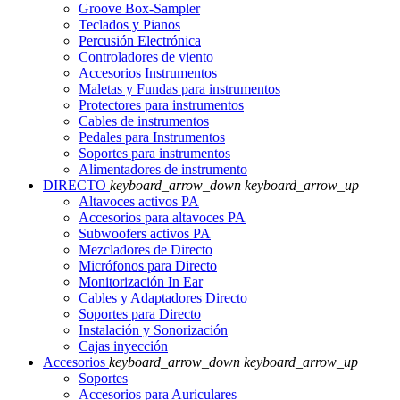
Groove Box-Sampler
Teclados y Pianos
Percusión Electrónica
Controladores de viento
Accesorios Instrumentos
Maletas y Fundas para instrumentos
Protectores para instrumentos
Cables de instrumentos
Pedales para Instrumentos
Soportes para instrumentos
Alimentadores de instrumento
DIRECTO
keyboard_arrow_down
keyboard_arrow_up
Altavoces activos PA
Accesorios para altavoces PA
Subwoofers activos PA
Mezcladores de Directo
Micrófonos para Directo
Monitorización In Ear
Cables y Adaptadores Directo
Soportes para Directo
Instalación y Sonorización
Cajas inyección
Accesorios
keyboard_arrow_down
keyboard_arrow_up
Soportes
Accesorios para Auriculares