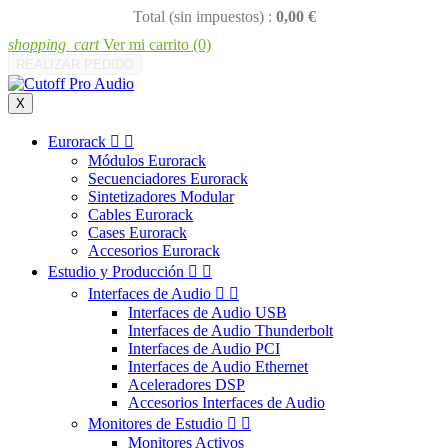
Total (sin impuestos) :
0,00 €
shopping_cart
Ver mi carrito
(0)
REALIZAR PEDIDO
X
Eurorack


Módulos Eurorack
Secuenciadores Eurorack
Sintetizadores Modular
Cables Eurorack
Cases Eurorack
Accesorios Eurorack
Estudio y Producción


Interfaces de Audio


Interfaces de Audio USB
Interfaces de Audio Thunderbolt
Interfaces de Audio PCI
Interfaces de Audio Ethernet
Aceleradores DSP
Accesorios Interfaces de Audio
Monitores de Estudio


Monitores Activos