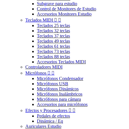
Subgrave para estudio
Control de Monitores de Estudio
Accesorios Monitores Estudio
Teclados MIDI


Teclados 25 teclas
Teclados 32 teclas
Teclados 37 teclas
Teclados 49 teclas
Teclados 61 teclas
Teclados 73 teclas
Teclados 88 teclas
Accesorios Teclados MIDI
Controladores MIDI
Micrófonos


Micrófonos Condensador
Micrófonos USB
Micrófonos Dinámicos
Micrófonos Inalámbricos
Micrófonos para cámara
Accesorios para micrófonos
Efectos y Procesadores


Pedales de efectos
Dinámica / Eq
Auriculares Estudio