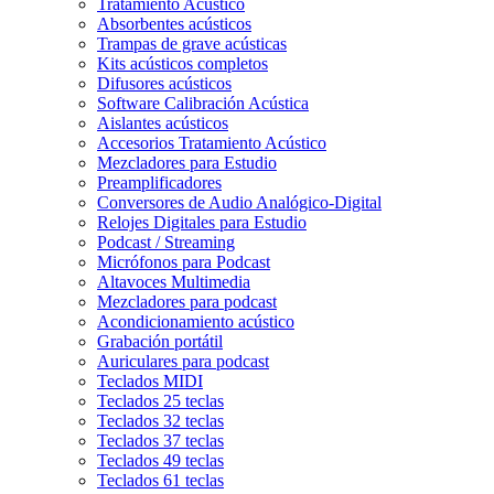
Tratamiento Acústico
Absorbentes acústicos
Trampas de grave acústicas
Kits acústicos completos
Difusores acústicos
Software Calibración Acústica
Aislantes acústicos
Accesorios Tratamiento Acústico
Mezcladores para Estudio
Preamplificadores
Conversores de Audio Analógico-Digital
Relojes Digitales para Estudio
Podcast / Streaming
Micrófonos para Podcast
Altavoces Multimedia
Mezcladores para podcast
Acondicionamiento acústico
Grabación portátil
Auriculares para podcast
Teclados MIDI
Teclados 25 teclas
Teclados 32 teclas
Teclados 37 teclas
Teclados 49 teclas
Teclados 61 teclas