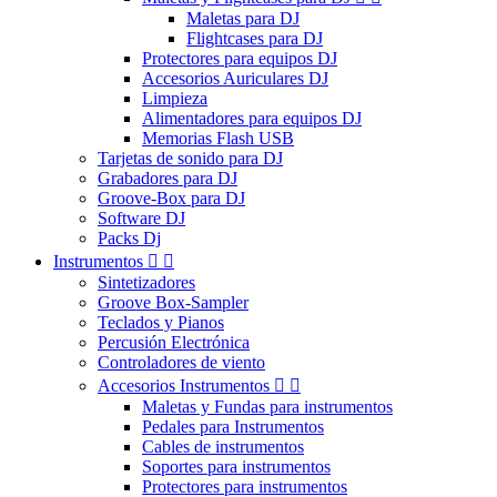
Maletas para DJ
Flightcases para DJ
Protectores para equipos DJ
Accesorios Auriculares DJ
Limpieza
Alimentadores para equipos DJ
Memorias Flash USB
Tarjetas de sonido para DJ
Grabadores para DJ
Groove-Box para DJ
Software DJ
Packs Dj
Instrumentos


Sintetizadores
Groove Box-Sampler
Teclados y Pianos
Percusión Electrónica
Controladores de viento
Accesorios Instrumentos


Maletas y Fundas para instrumentos
Pedales para Instrumentos
Cables de instrumentos
Soportes para instrumentos
Protectores para instrumentos