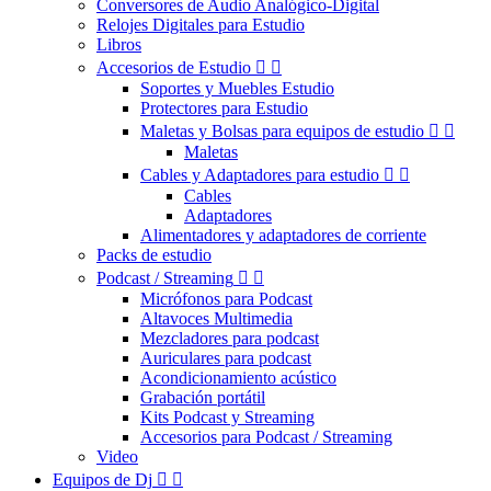
Conversores de Audio Analógico-Digital
Relojes Digitales para Estudio
Libros
Accesorios de Estudio


Soportes y Muebles Estudio
Protectores para Estudio
Maletas y Bolsas para equipos de estudio


Maletas
Cables y Adaptadores para estudio


Cables
Adaptadores
Alimentadores y adaptadores de corriente
Packs de estudio
Podcast / Streaming


Micrófonos para Podcast
Altavoces Multimedia
Mezcladores para podcast
Auriculares para podcast
Acondicionamiento acústico
Grabación portátil
Kits Podcast y Streaming
Accesorios para Podcast / Streaming
Video
Equipos de Dj

