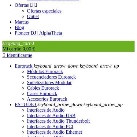
Ofertas


Ofertas especiales
Outlet
Marcas
Blog
Pioneer DJ | AlphaTheta
shopping_cart
0
Mi carrito
0,00 €

Identificarme
Eurorack
keyboard_arrow_down
keyboard_arrow_up
Módulos Eurorack
Secuenciadores Eurorack
Sintetizadores Modular
Cables Eurorack
Cases Eurorack
Accesorios Eurorack
ESTUDIO
keyboard_arrow_down
keyboard_arrow_up
Interfaces de Audio
Interfaces de Audio USB
Interfaces de Audio Thunderbolt
Interfaces de Audio PCI
Interfaces de Audio Ethernet