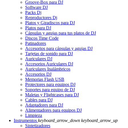
Groove-Box para DJ
Software DJ
Packs Dj
Reproductores Dj
Platos y Giradiscos para DJ
Platos para DJ
Cápsulas y agujas para tus platos de DJ
Discos Time Code
Patinadores
Accesorios para cápsulas y agujas DJ
Tarjetas de sonido para DJ
Auriculares DJ
Accesorios Auriculares DJ
Auriculares Inalámbricos
Accesorios DJ
Memorias Flash USB
Protectores para equipos DJ
Soportes para equipo de DJ
Maletas y Flightcases para DJ
Cables para DJ
Adaptadores para DJ
Alimentadores para equipos DJ
Limpieza
Instrumentos
keyboard_arrow_down
keyboard_arrow_up
Sintetizadores