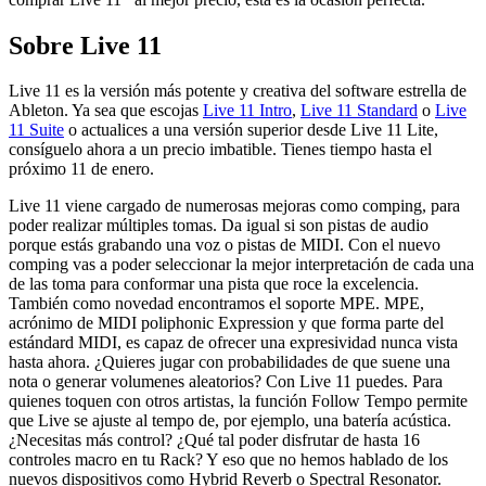
Sobre Live 11
Live 11 es la versión más potente y creativa del software estrella de
Ableton. Ya sea que escojas
Live 11 Intro
,
Live 11 Standard
o
Live
11 Suite
o actualices a una versión superior desde Live 11 Lite,
consíguelo ahora a un precio imbatible. Tienes tiempo hasta el
próximo 11 de enero.
Live 11 viene cargado de numerosas mejoras como comping, para
poder realizar múltiples tomas. Da igual si son pistas de audio
porque estás grabando una voz o pistas de MIDI. Con el nuevo
comping vas a poder seleccionar la mejor interpretación de cada una
de las toma para conformar una pista que roce la excelencia.
También como novedad encontramos el soporte MPE. MPE,
acrónimo de MIDI poliphonic Expression y que forma parte del
estándard MIDI, es capaz de ofrecer una expresividad nunca vista
hasta ahora. ¿Quieres jugar con probabilidades de que suene una
nota o generar volumenes aleatorios? Con Live 11 puedes. Para
quienes toquen con otros artistas, la función Follow Tempo permite
que Live se ajuste al tempo de, por ejemplo, una batería acústica.
¿Necesitas más control? ¿Qué tal poder disfrutar de hasta 16
controles macro en tu Rack? Y eso que no hemos hablado de los
nuevos dispositivos como Hybrid Reverb o Spectral Resonator.