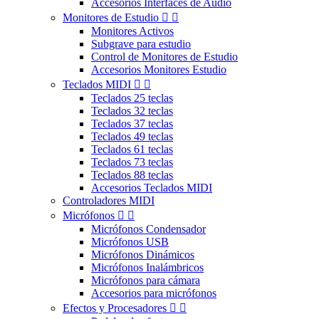
Accesorios Interfaces de Audio
Monitores de Estudio


Monitores Activos
Subgrave para estudio
Control de Monitores de Estudio
Accesorios Monitores Estudio
Teclados MIDI


Teclados 25 teclas
Teclados 32 teclas
Teclados 37 teclas
Teclados 49 teclas
Teclados 61 teclas
Teclados 73 teclas
Teclados 88 teclas
Accesorios Teclados MIDI
Controladores MIDI
Micrófonos


Micrófonos Condensador
Micrófonos USB
Micrófonos Dinámicos
Micrófonos Inalámbricos
Micrófonos para cámara
Accesorios para micrófonos
Efectos y Procesadores

