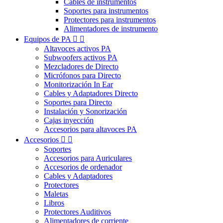
Cables de instrumentos
Soportes para instrumentos
Protectores para instrumentos
Alimentadores de instrumento
Equipos de PA


Altavoces activos PA
Subwoofers activos PA
Mezcladores de Directo
Micrófonos para Directo
Monitorización In Ear
Cables y Adaptadores Directo
Soportes para Directo
Instalación y Sonorización
Cajas inyección
Accesorios para altavoces PA
Accesorios


Soportes
Accesorios para Auriculares
Accesorios de ordenador
Cables y Adaptadores
Protectores
Maletas
Libros
Protectores Auditivos
Alimentadores de corriente