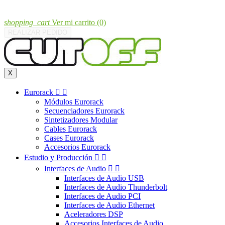
shopping_cart
Ver mi carrito
(0)
REALIZAR PEDIDO
X
Eurorack


Módulos Eurorack
Secuenciadores Eurorack
Sintetizadores Modular
Cables Eurorack
Cases Eurorack
Accesorios Eurorack
Estudio y Producción


Interfaces de Audio


Interfaces de Audio USB
Interfaces de Audio Thunderbolt
Interfaces de Audio PCI
Interfaces de Audio Ethernet
Aceleradores DSP
Accesorios Interfaces de Audio