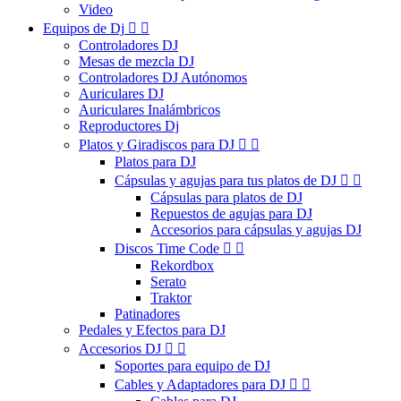
Video
Equipos de Dj


Controladores DJ
Mesas de mezcla DJ
Controladores DJ Autónomos
Auriculares DJ
Auriculares Inalámbricos
Reproductores Dj
Platos y Giradiscos para DJ


Platos para DJ
Cápsulas y agujas para tus platos de DJ


Cápsulas para platos de DJ
Repuestos de agujas para DJ
Accesorios para cápsulas y agujas DJ
Discos Time Code


Rekordbox
Serato
Traktor
Patinadores
Pedales y Efectos para DJ
Accesorios DJ


Soportes para equipo de DJ
Cables y Adaptadores para DJ

