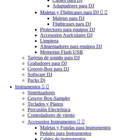
Cables para DJ
Adaptadores para DJ
Maletas y Flightcases para DJ


Maletas para DJ
Flightcases para DJ
Protectores para equipos DJ
Accesorios Auriculares DJ
Limpieza
Alimentadores para equipos DJ
Memorias Flash USB
Tarjetas de sonido para DJ
Grabadores para DJ
Groove-Box para DJ
Software DJ
Packs Dj
Instrumentos


Sintetizadores
Groove Box-Sampler
Teclados y Pianos
Percusión Electrónica
Controladores de viento
Accesorios Instrumentos


Maletas y Fundas para instrumentos
Pedales para Instrumentos
Cables de instrumentos