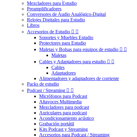
Mezcladores para Estudio
Preamplificadores
Conversores de Audio Analógico-Digital
Relojes Digitales para Estudio
Libros
Accesorios de Estudio


Soportes y Muebles Estudio
Protectores para Estudio
Maletas y Bolsas para equipos de estudio


Maletas
Cables y Adaptadores para estudio


Cables
Adaptadores
Alimentadores y adaptadores de corriente
Packs de estudio
Podcast / Streaming


Micrófonos para Podcast
Altavoces Multimedia
Mezcladores para podcast
Auriculares para podcast
Acondicionamiento acústico
Grabación portátil
Kits Podcast y Streaming
Accesorios para Podcast / Streaming