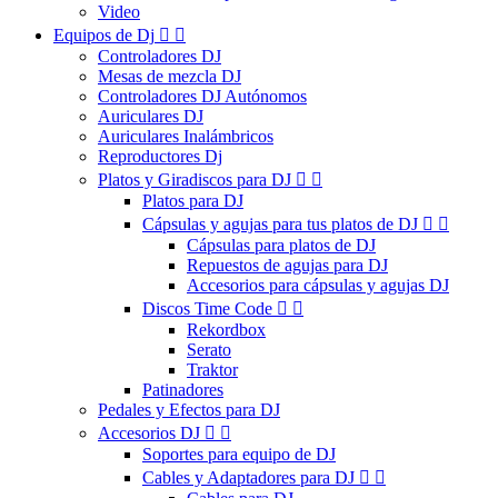
Video
Equipos de Dj


Controladores DJ
Mesas de mezcla DJ
Controladores DJ Autónomos
Auriculares DJ
Auriculares Inalámbricos
Reproductores Dj
Platos y Giradiscos para DJ


Platos para DJ
Cápsulas y agujas para tus platos de DJ


Cápsulas para platos de DJ
Repuestos de agujas para DJ
Accesorios para cápsulas y agujas DJ
Discos Time Code


Rekordbox
Serato
Traktor
Patinadores
Pedales y Efectos para DJ
Accesorios DJ


Soportes para equipo de DJ
Cables y Adaptadores para DJ

