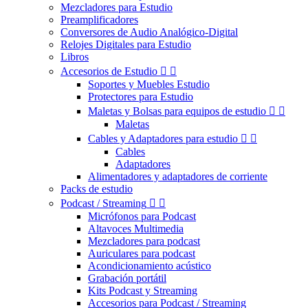
Mezcladores para Estudio
Preamplificadores
Conversores de Audio Analógico-Digital
Relojes Digitales para Estudio
Libros
Accesorios de Estudio


Soportes y Muebles Estudio
Protectores para Estudio
Maletas y Bolsas para equipos de estudio


Maletas
Cables y Adaptadores para estudio


Cables
Adaptadores
Alimentadores y adaptadores de corriente
Packs de estudio
Podcast / Streaming


Micrófonos para Podcast
Altavoces Multimedia
Mezcladores para podcast
Auriculares para podcast
Acondicionamiento acústico
Grabación portátil
Kits Podcast y Streaming
Accesorios para Podcast / Streaming