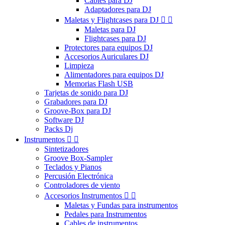
Cables para DJ
Adaptadores para DJ
Maletas y Flightcases para DJ


Maletas para DJ
Flightcases para DJ
Protectores para equipos DJ
Accesorios Auriculares DJ
Limpieza
Alimentadores para equipos DJ
Memorias Flash USB
Tarjetas de sonido para DJ
Grabadores para DJ
Groove-Box para DJ
Software DJ
Packs Dj
Instrumentos


Sintetizadores
Groove Box-Sampler
Teclados y Pianos
Percusión Electrónica
Controladores de viento
Accesorios Instrumentos


Maletas y Fundas para instrumentos
Pedales para Instrumentos
Cables de instrumentos