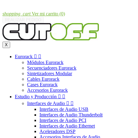
shopping_cart
Ver mi carrito
(0)
REALIZAR PEDIDO
X
Eurorack


Módulos Eurorack
Secuenciadores Eurorack
Sintetizadores Modular
Cables Eurorack
Cases Eurorack
Accesorios Eurorack
Estudio y Producción


Interfaces de Audio


Interfaces de Audio USB
Interfaces de Audio Thunderbolt
Interfaces de Audio PCI
Interfaces de Audio Ethernet
Aceleradores DSP
Accesorios Interfaces de Audio