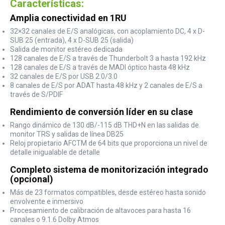
Características:
Amplia conectividad en 1RU
32×32 canales de E/S analógicas, con acoplamiento DC, 4 x D-
SUB 25 (entrada), 4 x D-SUB 25 (salida)
Salida de monitor estéreo dedicada
128 canales de E/S a través de Thunderbolt 3 a hasta 192 kHz
128 canales de E/S a través de MADI óptico hasta 48 kHz
32 canales de E/S por USB 2.0/3.0
8 canales de E/S por ADAT hasta 48 kHz y 2 canales de E/S a
través de S/PDIF
Rendimiento de conversión líder en su clase
Rango dinámico de 130 dB/-115 dB THD+N en las salidas de
monitor TRS y salidas de línea DB25
Reloj propietario AFCTM de 64 bits que proporciona un nivel de
detalle inigualable de detalle
Completo sistema de monitorización integrado
(opcional)
Más de 23 formatos compatibles, desde estéreo hasta sonido
envolvente e inmersivo
Procesamiento de calibración de altavoces para hasta 16
canales o 9.1.6 Dolby Atmos