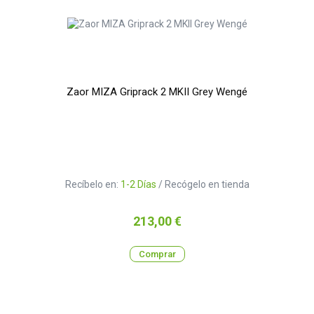
Zaor MIZA Griprack 2 MKII Grey Wengé
Recíbelo en:
1-2 Días
/ Recógelo en tienda
Precio
213,00 €
Comprar