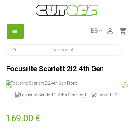

shopping_cart
menu
search
Focusrite Scarlett 2i2 4th Gen


169,00 €