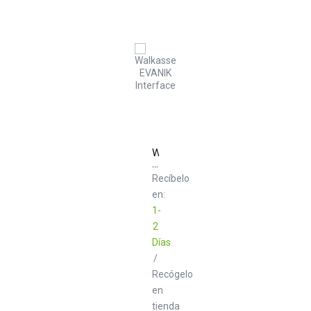
Walkasse
EVANIK
W-
Recíbelo
MCB-
en:
HC5
Interface
1-
2
Días
/
Recógelo
en
tienda