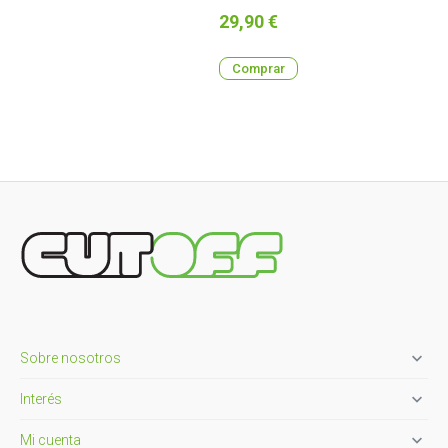
Precio
29,90 €
Comprar

Sobre nosotros

Interés

Mi cuenta