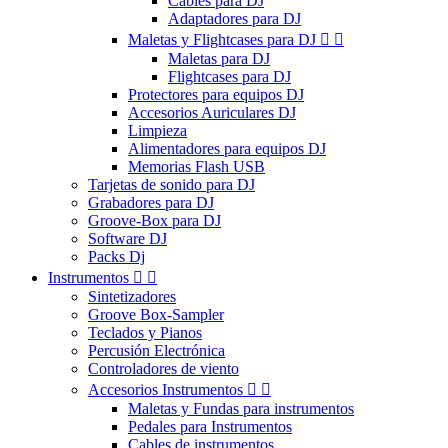
Cables para DJ
Adaptadores para DJ
Maletas y Flightcases para DJ


Maletas para DJ
Flightcases para DJ
Protectores para equipos DJ
Accesorios Auriculares DJ
Limpieza
Alimentadores para equipos DJ
Memorias Flash USB
Tarjetas de sonido para DJ
Grabadores para DJ
Groove-Box para DJ
Software DJ
Packs Dj
Instrumentos


Sintetizadores
Groove Box-Sampler
Teclados y Pianos
Percusión Electrónica
Controladores de viento
Accesorios Instrumentos


Maletas y Fundas para instrumentos
Pedales para Instrumentos
Cables de instrumentos