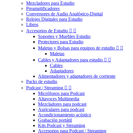
Mezcladores para Estudio
Preamplificadores
Conversores de Audio Analógico-Digital
Relojes Digitales para Estudio
Libros
Accesorios de Estudio


Soportes y Muebles Estudio
Protectores para Estudio
Maletas y Bolsas para equipos de estudio


Maletas
Cables y Adaptadores para estudio


Cables
Adaptadores
Alimentadores y adaptadores de corriente
Packs de estudio
Podcast / Streaming


Micrófonos para Podcast
Altavoces Multimedia
Mezcladores para podcast
Auriculares para podcast
Acondicionamiento acústico
Grabación portátil
Kits Podcast y Streaming
Accesorios para Podcast / Streaming