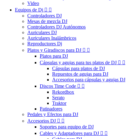
Video
Equipos de Dj


Controladores DJ
Mesas de mezcla DJ
Controladores DJ Autónomos
Auriculares DJ
Auriculares Inalámbricos
Reproductores Dj
Platos y Giradiscos para DJ


Platos para DJ
Cápsulas y agujas para tus platos de DJ


Cápsulas para platos de DJ
Repuestos de agujas para DJ
Accesorios para cápsulas y agujas DJ
Discos Time Code


Rekordbox
Serato
Traktor
Patinadores
Pedales y Efectos para DJ
Accesorios DJ


Soportes para equipo de DJ
Cables y Adaptadores para DJ

