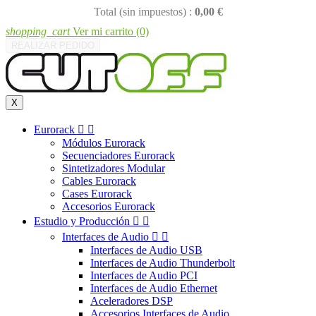
Total (sin impuestos) :
0,00 €
shopping_cart
Ver mi carrito
(0)
REALIZAR PEDIDO
X
Eurorack


Módulos Eurorack
Secuenciadores Eurorack
Sintetizadores Modular
Cables Eurorack
Cases Eurorack
Accesorios Eurorack
Estudio y Producción


Interfaces de Audio


Interfaces de Audio USB
Interfaces de Audio Thunderbolt
Interfaces de Audio PCI
Interfaces de Audio Ethernet
Aceleradores DSP
Accesorios Interfaces de Audio