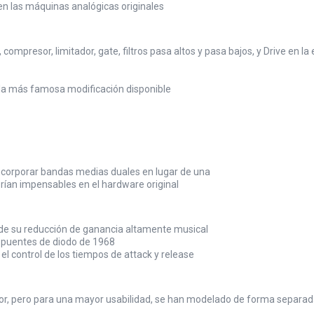
o en las máquinas analógicas originales
ompresor, limitador, gate, filtros pasa altos y pasa bajos, y Drive en l
 la más famosa modificación disponible
 incorporar bandas medias duales en lugar de una
rían impensables en el hardware original
 de su reducción de ganancia altamente musical
e puentes de diodo de 1968
 el control de los tiempos de attack y release
or, pero para una mayor usabilidad, se han modelado de forma separada e