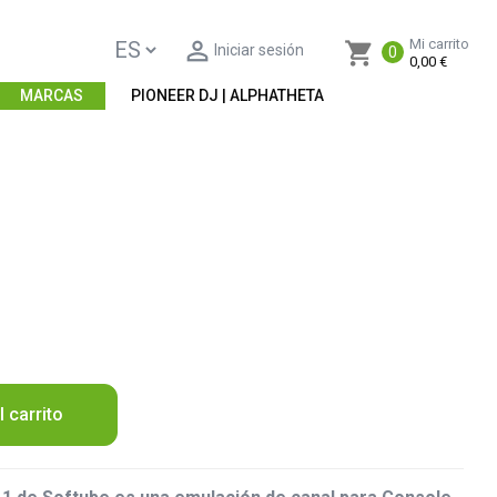

Mi carrito
shopping_cart
Iniciar sesión
0
0,00 €
MARCAS
PIONEER DJ | ALPHATHETA
l carrito