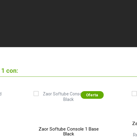
 1 con:
Oferta
Za
Zaor Softube Console 1 Base
Black
R