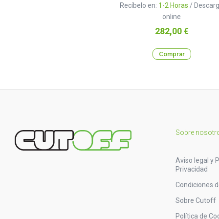
Recíbelo en:
1-2 Horas
/ Descar
online
Precio
282,00 €
Comprar
Sobre nosotr
Aviso legal y P
Privacidad
Condiciones 
Sobre Cutoff
Política de Co