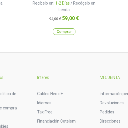
ga
Recíbelo en:
1-2 Días
/ Recógelo en
tienda
Precio
Precio
59,00 €
94,00 €
base
Comprar
os
Interés
MI CUENTA
olítica de
Cables Neo d+
Información pe
Idiomas
Devoluciones
de compra
Tax Free
Pedidos
Financiación Cetelem
Direcciones
okies