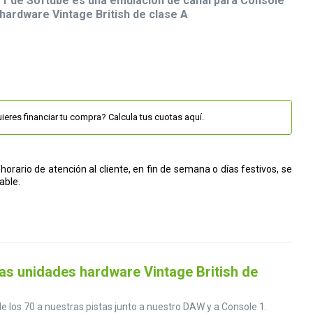
e 1 de Softube es una emulación de canal para Console
 hardware Vintage British de clase A
ieres financiar tu compra? Calcula tus cuotas aquí.
horario de atención al cliente, en fin de semana o días festivos, se
able.
las unidades hardware Vintage British de
de los 70 a nuestras pistas junto a nuestro DAW y a Console 1.