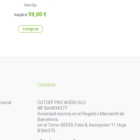
tienda
Precio
Precio
59,00 €
94,00 €
base
Comprar
Contacto
rsonal
CUTOFF PRO AUDIO SLU
NIF B64834377
Sociedad inscrita en el Registro Mercantil de
Barcelona,
en el Tomo 40533, Folio 8, Inscripción 1ª, Hoja
B366375.