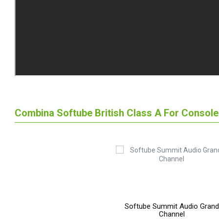
Combina Softube British Class A For Console
Softube Summit Audio Grand
Channel